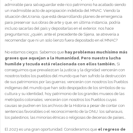
admirable para salvaguardar este rico patrimonio ha acabado siendo
un inadmisible acto de apropiación indebida del MNAC. Viendo la
situación deUcrania, que está desarrollando planes de emergencia
para preservar sus obras de arte y que, en última instancia, podría
incluso sacarlas del país y depositarlas en el exterior, nos hace
preguntarnos: ¿quién, ante el precedente de Sijena, se atrevería a
recomendar que ni un solo lienzo fuera depositado en el MNAC?
No estamos ciegos. Sabemos que
hay problemas muchísimo más
graves que aquejan a la Humanidad. Pero nuestra lucha
humilde y tozuda está relacionada con ellos también.
Si
conseguimos que prevalezcan la justicia y la dignidad vencerán con
nosotros todos los pueblos del mundo que han sufrido la destrucción
de sus patrimonios por las guerras; vencerán con nosotros los Pueblos
indígenas del mundo que han sido despojados de los símbolos de su
cultura y su identidad, hoy patrimonio de los grandes museos de las
metrópolis coloniales; vencerán con nosotros los Pueblos cuyas
causas se pudren en los archivos de la Historia a pesar de contar con
sentencias favorables o el reconocimiento de la ONU: los saharauis,
los palestinos, las minorías étnicas o religiosas de decenas de países…
El 2023 es una gran oportunidad. Consideramos que
el regreso de