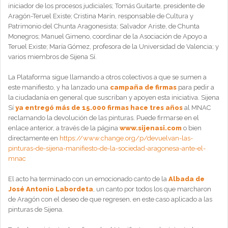
iniciador de los procesos judiciales; Tomás Guitarte, presidente de
Aragón-Teruel Existe; Cristina Marín, responsable de Cultura y
Patrimonio del Chunta Aragonesista; Salvador Ariste, de Chunta
Monegros; Manuel Gimeno, coordinar de la Asociación de Apoyo a
Teruel Existe; María Gómez, profesora de la Universidad de Valencia; y
varios miembros de Sijena Sí.
La Plataforma sigue llamando a otros colectivos a que se sumen a
este manifiesto, y ha lanzado una
campaña de firmas
para pedir a
la ciudadanía en general que suscriban y apoyen esta iniciativa. Sijena
Sí
ya entregó más de 15.000 firmas hace tres años
al MNAC
reclamando la devolución de las pinturas. Puede firmarse en el
enlace anterior, a través de la página
www.sijenasi.com
o bien
directamente en
https://www.change.org/p/devuelvan-las-
pinturas-de-sijena-manifiesto-de-la-sociedad-aragonesa-ante-el-
mnac
El acto ha terminado con un emocionado canto de la
Albada de
José Antonio Labordeta
, un canto por todos los que marcharon
de Aragón con el deseo de que regresen, en este caso aplicado a las
pinturas de Sijena.