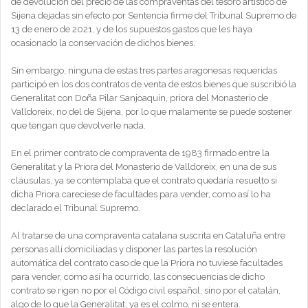
de devolución del precio de las compraventas del tesoro artístico de
Sijena dejadas sin efecto por Sentencia firme del Tribunal Supremo de
13 de enero de 2021, y de los supuestos gastos que les haya
ocasionado la conservación de dichos bienes.
Sin embargo, ninguna de estas tres partes aragonesas requeridas
participó en los dos contratos de venta de estos bienes que suscribió la
Generalitat con Doña Pilar Sanjoaquín, priora del Monasterio de
Valldoreix, no del de Sijena, por lo que malamente se puede sostener
que tengan que devolverle nada.
En el primer contrato de compraventa de 1983 firmado entre la
Generalitat y la Priora del Monasterio de Valldoreix, en una de sus
cláusulas, ya se contemplaba que el contrato quedaría resuelto si
dicha Priora careciese de facultades para vender, como así lo ha
declarado el Tribunal Supremo.
Al tratarse de una compraventa catalana suscrita en Cataluña entre
personas allí domiciliadas y disponer las partes la resolución
automática del contrato caso de que la Priora no tuviese facultades
para vender, como así ha ocurrido, las consecuencias de dicho
contrato se rigen no por el Código civil español, sino por el catalán,
algo de lo que la Generalitat, ya es el colmo, ni se entera.