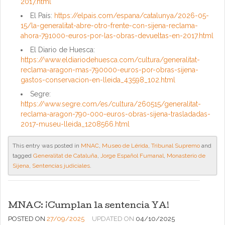
2017.html
El País:
https://elpais.com/espana/catalunya/2026-05-
15/la-generalitat-abre-otro-frente-con-sijena-reclama-
ahora-791000-euros-por-las-obras-devueltas-en-2017.html
El Diario de Huesca:
https://www.eldiariodehuesca.com/cultura/generalitat-
reclama-aragon-mas-790000-euros-por-obras-sijena-
gastos-conservacion-en-lleida_43598_102.html
Segre:
https://www.segre.com/es/cultura/260515/generalitat-
reclama-aragon-790-000-euros-obras-sijena-trasladadas-
2017-museu-lleida_1208566.html
This entry was posted in
MNAC
,
Museo de Lérida
,
Tribunal Supremo
and
tagged
Generalitat de Cataluña
,
Jorge Español Fumanal
,
Monasterio de
Sijena
,
Sentencias judiciales
.
MNAC: ¡Cumplan la sentencia YA!
POSTED ON
27/09/2025
UPDATED ON
04/10/2025