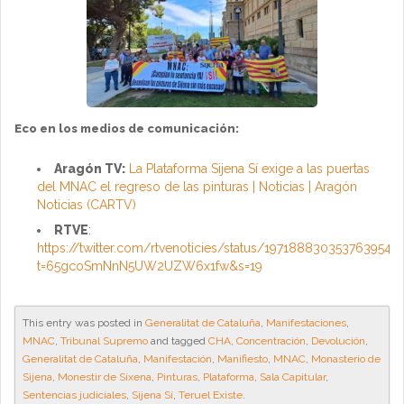
Eco en los medios de comunicación:
Aragón TV:
La Plataforma Sijena Sí exige a las puertas
del MNAC el regreso de las pinturas | Noticias | Aragón
Noticias (CARTV)
RTVE
:
https://twitter.com/rtvenoticies/status/1971888303537639546
t=65gcoSmNnN5UW2UZW6x1fw&s=19
This entry was posted in
Generalitat de Cataluña
,
Manifestaciones
,
MNAC
,
Tribunal Supremo
and tagged
CHA
,
Concentración
,
Devolución
,
Generalitat de Cataluña
,
Manifestación
,
Manifiesto
,
MNAC
,
Monasterio de
Sijena
,
Monestir de Sixena
,
Pinturas
,
Plataforma
,
Sala Capitular
,
Sentencias judiciales
,
Sijena Sí
,
Teruel Existe
.