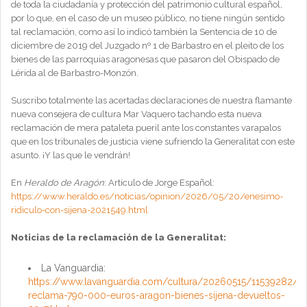
de toda la ciudadanía y protección del patrimonio cultural español,
por lo que, en el caso de un museo público, no tiene ningún sentido
tal reclamación, como así lo indicó también la Sentencia de 10 de
diciembre de 2019 del Juzgado nº 1 de Barbastro en el pleito de los
bienes de las parroquias aragonesas que pasaron del Obispado de
Lérida al de Barbastro-Monzón.
Suscribo totalmente las acertadas declaraciones de nuestra flamante
nueva consejera de cultura Mar Vaquero tachando esta nueva
reclamación de mera pataleta pueril ante los constantes varapalos
que en los tribunales de justicia viene sufriendo la Generalitat con este
asunto. ¡Y las que le vendrán!
En
Heraldo de Aragón
: Artículo de Jorge Español:
https://www.heraldo.es/noticias/opinion/2026/05/20/enesimo-
ridiculo-con-sijena-2021549.html
Noticias de la reclamación de la Generalitat:
La Vanguardia:
https://www.lavanguardia.com/cultura/20260515/11539282/gen
reclama-790-000-euros-aragon-bienes-sijena-devueltos-