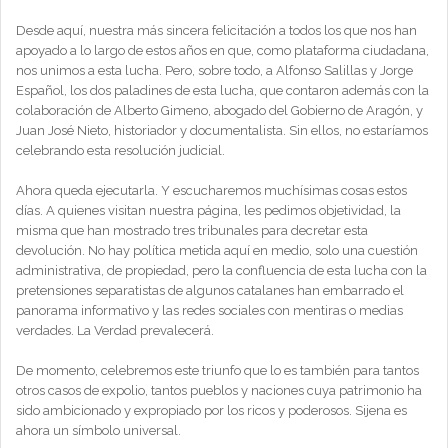
Desde aquí, nuestra más sincera felicitación a todos los que nos han
apoyado a lo largo de estos años en que, como plataforma ciudadana,
nos unimos a esta lucha. Pero, sobre todo, a Alfonso Salillas y Jorge
Español, los dos paladines de esta lucha, que contaron además con la
colaboración de Alberto Gimeno, abogado del Gobierno de Aragón, y
Juan José Nieto, historiador y documentalista. Sin ellos, no estaríamos
celebrando esta resolución judicial.
Ahora queda ejecutarla. Y escucharemos muchísimas cosas estos
días. A quienes visitan nuestra página, les pedimos objetividad, la
misma que han mostrado tres tribunales para decretar esta
devolución. No hay política metida aquí en medio, solo una cuestión
administrativa, de propiedad, pero la confluencia de esta lucha con la
pretensiones separatistas de algunos catalanes han embarrado el
panorama informativo y las redes sociales con mentiras o medias
verdades. La Verdad prevalecerá.
De momento, celebremos este triunfo que lo es también para tantos
otros casos de expolio, tantos pueblos y naciones cuya patrimonio ha
sido ambicionado y expropiado por los ricos y poderosos. Sijena es
ahora un símbolo universal.