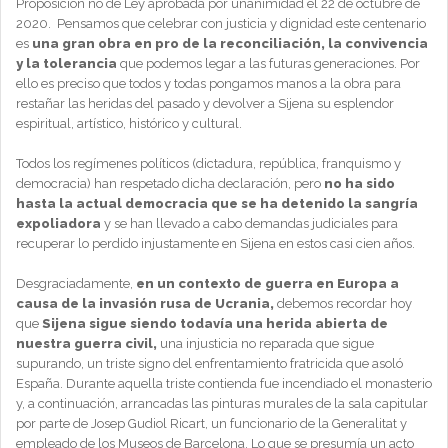
Proposición no de Ley aprobada por unanimidad el 22 de octubre de
2020. Pensamos que celebrar con justicia y dignidad este centenario
es
una gran obra
en pro de la reconciliación, la convivencia
y la tolerancia
que podemos legar a las futuras generaciones. Por
ello es preciso que todos y todas pongamos manos a la obra para
restañar las heridas del pasado y devolver a Sijena su esplendor
espiritual, artístico, histórico y cultural.
Todos los regímenes políticos (dictadura, república, franquismo y
democracia) han respetado dicha declaración, pero
no ha sido
hasta la actual democracia que se ha detenido la sangría
expoliadora
y se han llevado a cabo demandas judiciales para
recuperar lo perdido injustamente en Sijena en estos casi cien años.
Desgraciadamente,
en un contexto de guerra en Europa a
causa de la invasión rusa de Ucrania,
debemos recordar hoy
que
Sijena sigue siendo todavía una herida abierta de
nuestra guerra civil,
una injusticia no reparada que sigue
supurando, un triste signo del enfrentamiento fratricida que asoló
España. Durante aquella triste contienda fue incendiado el monasterio
y, a continuación, arrancadas las pinturas murales de la sala capitular
por parte de Josep Gudiol Ricart, un funcionario de la Generalitat y
empleado de los Museos de Barcelona. Lo que se presumía un acto