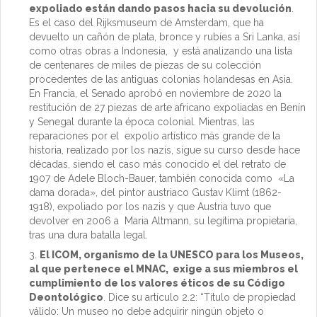
expoliado están dando pasos hacia su devolución
.
Es el caso del Rijksmuseum de Amsterdam, que ha
devuelto un cañón de plata, bronce y rubíes a Sri Lanka, así
como otras obras a Indonesia, y está analizando una lista
de centenares de miles de piezas de su colección
procedentes de las antiguas colonias holandesas en Asia.
En Francia, el Senado aprobó en noviembre de 2020 la
restitución de 27 piezas de arte africano expoliadas en Benín
y Senegal durante la época colonial. Mientras, las
reparaciones por el expolio artístico más grande de la
historia, realizado por los nazis, sigue su curso desde hace
décadas, siendo el caso más conocido el del retrato de
1907 de Adele Bloch-Bauer, también conocida como «La
dama dorada», del pintor austriaco Gustav Klimt (1862-
1918), expoliado por los nazis y que Austria tuvo que
devolver en 2006 a Maria Altmann, su legítima propietaria,
tras una dura batalla legal.
El ICOM, organismo de la UNESCO para los Museos,
al que pertenece el MNAC, exige a sus miembros el
cumplimiento de los valores éticos de su Código
Deontológico
. Dice su artículo 2.2: “Título de propiedad
válido: Un museo no debe adquirir ningún objeto o