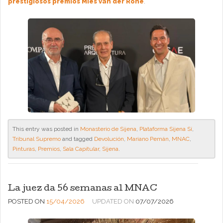
prestigiosos premios Mies van der Rohe
.
This entry was posted in
Monasterio de Sijena
,
Plataforma Sijena Sí
,
Tribunal Supremo
and tagged
Devolución
,
Mariano Pemán
,
MNAC
,
Pinturas
,
Premios
,
Sala Capitular
,
Sijena
.
La juez da 56 semanas al MNAC
POSTED ON
15/04/2026
UPDATED ON
07/07/2026