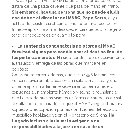
MNAC” que, a su vez, deriva la decisión a otros como si se
tratara de una patata caliente que pasa de mano en mano.
Sin embargo, hay una persona que no puede eludir
ese deber: el director del MNAC,
Pepe Serra,
cuya
actitud de resistencia al cumplimiento de una resolución
firme se aproxima a una desobediencia que podría llegar a
tener consecuencias en el ámbito penal.
La sentencia condenatoria no otorga al MNAC
facultad alguna para condicionar el destino final de
las pinturas murales
. Ha sido condenado exclusivamente
al traslado y entrega de las obras que mantiene en
depósito.
Conviene recordar, además, que hasta 1996 las pinturas
nunca estuvieron ubicadas en una sala climatizada y que
durante aproximadamente sesenta años permanecieron
expuestas a un ambiente húmedo y salino, circunstancia
que ha dejado huellas visibles en forma de aureolas de sal.
Resulta, por ello, paradójico que el MNAC alegue ahora una
supuesta preocupación por las condiciones del espacio
museístico habilitado ya en el Monasterio de Sijena.
Ha
llegado incluso a insinuar la exigencia de
responsabilidades a la jueza en caso de un