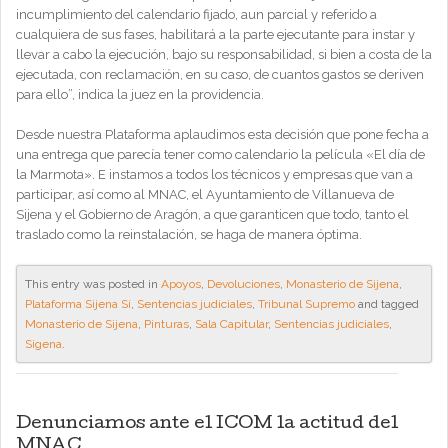
incumplimiento del calendario fijado, aun parcial y referido a
cualquiera de sus fases, habilitará a la parte ejecutante para instar y
llevar a cabo la ejecución, bajo su responsabilidad, si bien a costa de la
ejecutada, con reclamación, en su caso, de cuantos gastos se deriven
para ello”, indica la juez en la providencia.
Desde nuestra Plataforma aplaudimos esta decisión que pone fecha a
una entrega que parecía tener como calendario la película «El día de
la Marmota». E instamos a todos los técnicos y empresas que van a
participar, así como al MNAC, el Ayuntamiento de Villanueva de
Sijena y el Gobierno de Aragón, a que garanticen que todo, tanto el
traslado como la reinstalación, se haga de manera óptima.
This entry was posted in
Apoyos
,
Devoluciones
,
Monasterio de Sijena
,
Plataforma Sijena Sí
,
Sentencias judiciales
,
Tribunal Supremo
and tagged
Monasterio de Sijena
,
Pinturas
,
Sala Capitular
,
Sentencias judiciales
,
Sigena
.
Denunciamos ante el ICOM la actitud del
MNAC