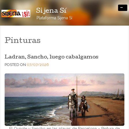
-
Sijena Sí
Plataforma Sijena Sí
Pinturas
Ladran, Sancho, luego cabalgamos
POSTED ON
07/07/2026
El Quijote y Sancho en las playas de Barcelona – Pintura de