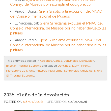
Consejo de Museos por incumplir el código ético
Aragón Digital:
Sijena Sí solicita la expulsión del MNAC
del Consejo Internacional de Museos
El Nacional.cat:
Sijena Sí reclama expulsar el MNAC del
Consejo Internacional de Museos por no haber devuelto las
pinturas
Aragón Radio:
Sijena Sí reclama expulsar el MNAC del
Consejo Internacional de Museos por no haber devuelto las
pinturas
This entry was posted in
Acciones
,
Cartas
,
Denuncias
,
Devolución
,
Expolio
,
Tribunal Supremo
and tagged
Denuncia
,
ICOM
,
MNAC
,
Monasterio de Sijena
,
Pinturas
,
Plataforma
,
Sentencias judiciales
,
Sijena
Sí
,
Tribunal Supremo
.
2026, el año de la devolución
POSTED ON
08/01/2026
UPDATED ON
10/01/2026