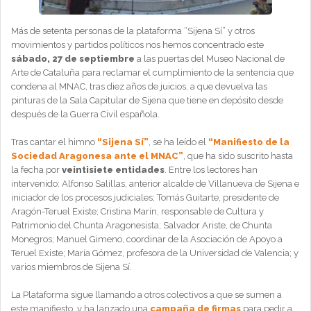
Más de setenta personas de la plataforma “Sijena Sí” y otros
movimientos y partidos políticos nos hemos concentrado este
sábado, 27 de septiembre
a las puertas del Museo Nacional de
Arte de Cataluña para reclamar el cumplimiento de la sentencia que
condena al MNAC, tras diez años de juicios, a que devuelva las
pinturas de la Sala Capitular de Sijena que tiene en depósito desde
después de la Guerra Civil española.
Tras cantar el himno
“Sijena Sí”
, se ha leído el
“Manifiesto de la
Sociedad Aragonesa ante el MNAC”
, que ha sido suscrito hasta
la fecha por
veintisiete entidades
. Entre los lectores han
intervenido: Alfonso Salillas, anterior alcalde de Villanueva de Sijena e
iniciador de los procesos judiciales; Tomás Guitarte, presidente de
Aragón-Teruel Existe; Cristina Marín, responsable de Cultura y
Patrimonio del Chunta Aragonesista; Salvador Ariste, de Chunta
Monegros; Manuel Gimeno, coordinar de la Asociación de Apoyo a
Teruel Existe; María Gómez, profesora de la Universidad de Valencia; y
varios miembros de Sijena Sí.
La Plataforma sigue llamando a otros colectivos a que se sumen a
este manifiesto, y ha lanzado una
campaña de firmas
para pedir a