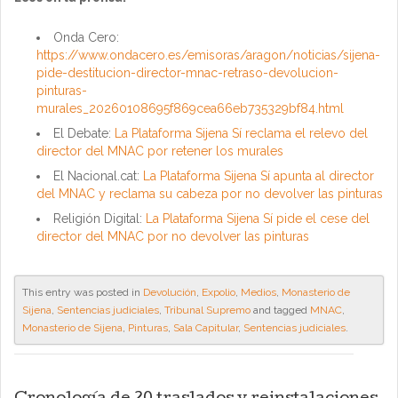
Onda Cero:
https://www.ondacero.es/emisoras/aragon/noticias/sijena-
pide-destitucion-director-mnac-retraso-devolucion-
pinturas-
murales_20260108695f869cea66eb735329bf84.html
El Debate:
La Plataforma Sijena Sí reclama el relevo del
director del MNAC por retener los murales
El Nacional.cat:
La Plataforma Sijena Sí apunta al director
del MNAC y reclama su cabeza por no devolver las pinturas
Religión Digital:
La Plataforma Sijena Sí pide el cese del
director del MNAC por no devolver las pinturas
This entry was posted in
Devolución
,
Expolio
,
Medios
,
Monasterio de
Sijena
,
Sentencias judiciales
,
Tribunal Supremo
and tagged
MNAC
,
Monasterio de Sijena
,
Pinturas
,
Sala Capitular
,
Sentencias judiciales
.