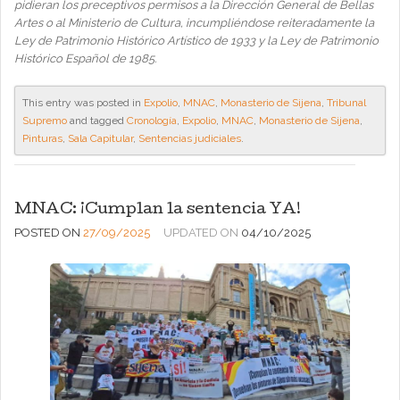
pidieran los preceptivos permisos a la Dirección General de Bellas
Artes o al Ministerio de Cultura, incumpliéndose reiteradamente la
Ley de Patrimonio Histórico Artístico de 1933 y la Ley de Patrimonio
Histórico Español de 1985.
This entry was posted in
Expolio
,
MNAC
,
Monasterio de Sijena
,
Tribunal
Supremo
and tagged
Cronología
,
Expolio
,
MNAC
,
Monasterio de Sijena
,
Pinturas
,
Sala Capitular
,
Sentencias judiciales
.
MNAC: ¡Cumplan la sentencia YA!
POSTED ON
27/09/2025
UPDATED ON
04/10/2025