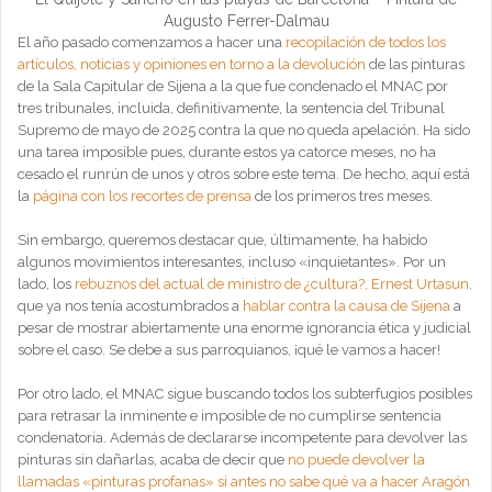
Augusto Ferrer-Dalmau
El año pasado comenzamos a hacer una
recopilación de todos los
artículos, noticias y opiniones en torno a la devolución
de las pinturas
de la Sala Capitular de Sijena a la que fue condenado el MNAC por
tres tribunales, incluida, definitivamente, la sentencia del Tribunal
Supremo de mayo de 2025 contra la que no queda apelación. Ha sido
una tarea imposible pues, durante estos ya catorce meses, no ha
cesado el runrún de unos y otros sobre este tema. De hecho, aquí está
la
página con los recortes de prensa
de los primeros tres meses.
Sin embargo, queremos destacar que, últimamente, ha habido
algunos movimientos interesantes, incluso «inquietantes». Por un
lado, los
rebuznos del actual de ministro de ¿cultura?, Ernest Urtasun,
que ya nos tenía acostumbrados a
hablar contra la causa de Sijena
a
pesar de mostrar abiertamente una enorme ignorancia ética y judicial
sobre el caso. Se debe a sus parroquianos, ¡qué le vamos a hacer!
Por otro lado, el MNAC sigue buscando todos los subterfugios posibles
para retrasar la inminente e imposible de no cumplirse sentencia
condenatoria. Además de declararse incompetente para devolver las
pinturas sin dañarlas, acaba de decir que
no puede devolver la
llamadas «pinturas profanas» si antes no sabe qué va a hacer Aragón