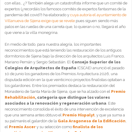
con ellas… ¿? También alega un catastrofista informe que un comité de
expertos (¿recordáis los famosos comités de expertos fantasmas de la
pandemia del covid?) ha elaborado y
cuya autoría el ayuntamiento de
Villanueva de Sijena exige que se revele
pues siguen siendo más
palos en las ruedas de una carreta que, lo quieran o no, llegará el año
que viene a la villa monegrina.
En medio de todo, para nuestra alegría, los importantes
reconocimientos que está teniendo las restauración de los antiguos
dormitorios de Sijena bajo la dirección de los arquitectos Luis Franco,
Mariano Pemán y Sergio Sebastián. El
Consejo Superior de los
Colegios de Arquitectos de España
(CSCAE) anunció el pasado
10 de junio los ganadores de los Premios Arquitectura 2026, una
disputada edición en la que veinticinco proyectos finalistas optaban a
los galardones. Entre los premiados destaca la restauración del
Monasterio de Santa María de Sijena, que se ha alzado con el
Premio
Rehabilitación
, categoría que distingue los valores
asociados a la renovación y regeneración urbana
. Este
reconocimiento consolida el éxito de una intervención de excelencia
que una semana antes obtuvo el
Premio Hispalyt
, y que ya suma a
su palmarés el galardón de la
Gala Aragonesa de la Edificación
,
el
Premio Ascer
y su selección como
finalista de los