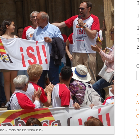
C
2
A
D
J
rta «Roda de Isábena ¡Sí!»
Y