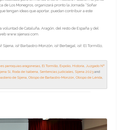
ca de Los Monegros, organizará pronto la Jornada “Soñar
 que tengan ideas que aportar, puedan contribuir a este
voluntad de Cataluña, Aragón, del resto de España y del
 web www.sijenasi.com.
ijena, ¡sí! Barbastro-Monzón, ¡sí! Berbegal, ¡sí!. El Tormillo,
es parroquias aragonesas
,
El Tormillo
,
Expolio
,
Historia
,
Juzgado Nº
jena Sí
,
Roda de Isábena
,
Sentencias judiciales
,
Sijena 2023
and
asterio de Sijena
,
Obispo de Barbastro-Monzón
,
Obispo de Lérida
,