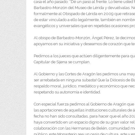
casa el año pasado: “Dé un paso al frente. Lo tiene usted f
Barbastro-Monzón del Museo de Lérida y devuélvalas. No s
formalmente al Obispado de Lérida en 2009 que retirase
de estar vinculado a ello legalmente, también en nombre d
evangélicos y universales que en repetidas ocasiones pro
Al obispo de Barbastro-Monzón, Ángel Pérez, le decimos: 
apoyamos en su iniciativa y deseamos de corazón que te
Pedimos a los jueces que actúen diligentemente para que 
Capitular de Sijena se cumplan.
Al Gobierno y las Cortes de Aragón les pedimos una may
ser arrebatada en ninguna subasta! Que la Diócesis de 
respaldo moral, jurídico, mediático y económico que nece
respetando su autonomía e identidad.
Con especial fuerza pedimos al Gobierno de Aragón que i
las aportaciones de aquellas instituciones culturales de
fecha no han sido consultadas, para hacer que el año 20
haya convertido en un espacio digno de su gran valor rel
colaboración con las Hermanas de Belén, comunidad moná
público, este Monasterio sea un oasis de cultura, arte y 