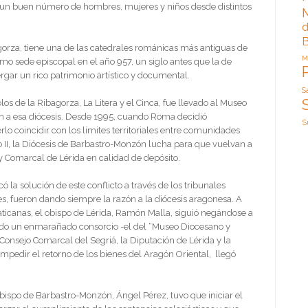
 un buen número de hombres, mujeres y niños desde distintos
d
B
gorza, tiene una de las catedrales románicas más antiguas de
M
o sede episcopal en el año 957, un siglo antes que la de
rgar un rico patrimonio artístico y documental.
S
os de la Ribagorza, La Litera y el Cinca, fue llevado al Museo
n a esa diócesis. Desde 1995, cuando Roma decidió
S
erlo coincidir con los límites territoriales entre comunidades
o II, la Diócesis de Barbastro-Monzón lucha para que vuelvan a
 Comarcal de Lérida en calidad de depósito.
la solución de este conflicto a través de los tribunales
nes, fueron dando siempre la razón a la diócesis aragonesa. A
 vaticanas, el obispo de Lérida, Ramón Malla, siguió negándose a
iendo un enmarañado consorcio -el del “Museo Diocesano y
onsejo Comarcal del Segriá, la Diputación de Lérida y la
 impedir el retorno de los bienes del Aragón Oriental, llegó
l obispo de Barbastro-Monzón, Ángel Pérez, tuvo que iniciar el