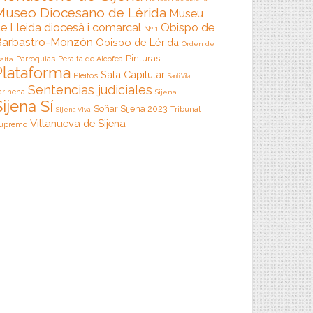
Museo Diocesano de Lérida
Museu
e Lleida diocesà i comarcal
Obispo de
Nº 1
arbastro-Monzón
Obispo de Lérida
Orden de
Pinturas
Parroquias
Peralta de Alcofea
alta
Plataforma
Sala Capitular
Pleitos
Santi Vila
Sentencias judiciales
ariñena
Sijena
Sijena Sí
Soñar Sijena 2023
Tribunal
Sijena Viva
Villanueva de Sijena
upremo