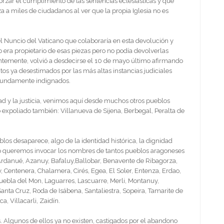
forzar el cumplimiento de las sentencias eclesiásticas y que
a a miles de ciudadanos al ver que la propia Iglesia no es
l Nuncio del Vaticano que colaboraría en esta devolución y
o era propietario de esas piezas pero no podía devolverlas
ntemente, volvió a desdecirse el 10 de mayo último afirmando
os ya desestimados por las más altas instancias judiciales
ofundamente indignados.
ad y la justicia, venimos aquí desde muchos otros pueblos
 expoliado también: Villanueva de Sijena, Berbegal, Peralta de
blos desaparece, algo de la identidad histórica, la dignidad
so queremos invocar los nombres de tantos pueblos aragoneses
 Ardanué, Azanuy, Bafaluy,Ballobar, Benavente de Ribagorza,
y, Centenera, Chalamera, Cirés, Egea, El Soler, Entenza, Erdao,
Puebla del Mon, Laguarres, Lascuarre, Merli, Montanuy,
nta Cruz, Roda de Isábena, Santaliestra, Sopeira, Tamarite de
ca, Villacarli, Zaidín.
lgunos de ellos ya no existen, castigados por el abandono