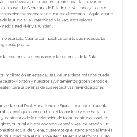
ácil: obedezca a sus superiores, retire todas las piezas de
on suyas. La Secretaría de Estado del Vaticano ya solicitó
 estos bienes aragoneses del museo diocesano. Hágalo, aparte
e la Justicia, la Fraternidad y la Paz, esos valores
metió usted vivir y anunciar”.
no está solo. Cuente con nosotros para lo que necesite. Le
nga éxito pronto.
las sentencias eclesiásticas y la sentencia de la Sala
or implicación en estas causas. ¡Ni una pieza más nos puede
Barbastro-Monzón y nuestros ayuntamientos gocen de todo el
siten para la defensa de sus respectivas reivindicaciones,
nvierta en el Real Monasterio de Sijena, teniendo en cuenta
 ámbito local que conocen bien el Monasterio y que hasta la
23, centenario de la declaración de Monumento Nacional, se
igioso, cultural e histórico como Panteón Real de Aragón. En
stica actual de Sijena, queremos que, atendiendo al interés
espiritualidad para el mundo entero. Nuestra Plataforma, junto