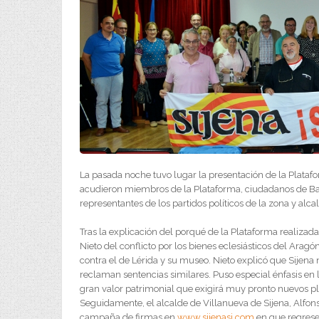
La pasada noche tuvo lugar la presentación de la Platafo
acudieron miembros de la Plataforma, ciudadanos de Bar
representantes de los partidos políticos de la zona y alc
Tras la explicación del porqué de la Plataforma realizada
Nieto del conflicto por los bienes eclesiásticos del Ara
contra el de Lérida y su museo. Nieto explicó que Sijena 
reclaman sentencias similares. Puso especial énfasis en
gran valor patrimonial que exigirá muy pronto nuevos ple
Seguidamente, el alcalde de Villanueva de Sijena, Alfonso
campaña de firmas en
www.sijenasi.com
en que regresen