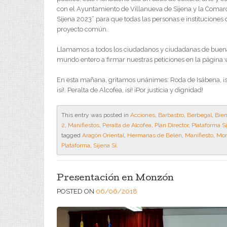
con el Ayuntamiento de Villanueva de Sijena y la Comar
Sijena 2023” para que todas las personas e instituciones
proyecto común.
Llamamos a todos los ciudadanos y ciudadanas de buena 
mundo entero a firmar nuestras peticiones en la página
En esta mañana, gritamos unánimes: Roda de Isábena, ¡sí! S
¡sí!. Peralta de Alcofea, ¡sí! ¡Por justicia y dignidad!
This entry was posted in
Acciones
,
Barbastro
,
Berbegal
,
Bien
2
,
Manifiestos
,
Peralta de Alcofea
,
Plan Director
,
Plataforma Si
tagged
Aragón Oriental
,
Hermanas de Belén
,
Manifiesto
,
Mon
Plataforma
,
Sijena Sí
.
Presentación en Monzón
POSTED ON
06/06/2018