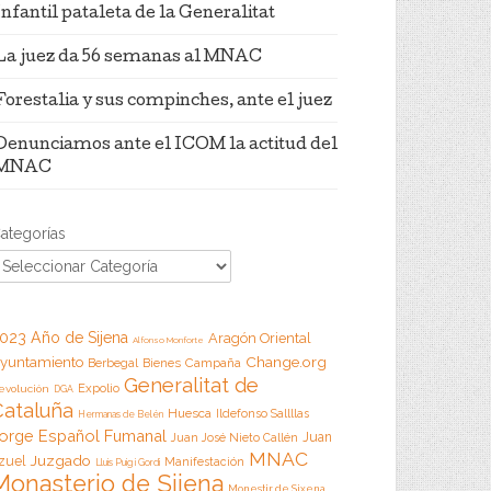
Infantil pataleta de la Generalitat
La juez da 56 semanas al MNAC
Forestalia y sus compinches, ante el juez
Denunciamos ante el ICOM la actitud del
MNAC
ategorías
023 Año de Sijena
Aragón Oriental
Alfonso Monforte
Change.org
yuntamiento
Campaña
Berbegal
Bienes
Generalitat de
Expolio
evolución
DGA
Cataluña
Huesca
Ildefonso Sallllas
Hermanas de Belén
orge Español Fumanal
Juan
Juan José Nieto Callén
MNAC
Juzgado
zuel
Manifestación
Lluis Puig i Gordi
Monasterio de Sijena
Monestir de Sixena