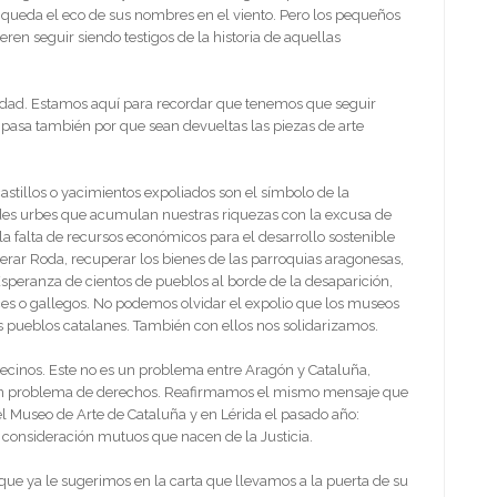
 queda el eco de sus nombres en el viento. Pero los pequeños
eren seguir siendo testigos de la historia de aquellas
idad. Estamos aquí para recordar que tenemos que seguir
e pasa también por que sean devueltas las piezas de arte
 castillos o yacimientos expoliados son el símbolo de la
ndes urbes que acumulan nuestras riquezas con la excusa de
la falta de recursos económicos para el desarrollo sostenible
perar Roda, recuperar los bienes de las parroquias aragonesas,
 Esperanza de cientos de pueblos al borde de la desaparición,
es o gallegos. No podemos olvidar el expolio que los museos
s pueblos catalanes. También con ellos nos solidarizamos.
cinos. Este no es un problema entre Aragón y Cataluña,
 un problema de derechos. Reafirmamos el mismo mensaje que
l Museo de Arte de Cataluña y en Lérida el pasado año:
consideración mutuos que nacen de la Justicia.
que ya le sugerimos en la carta que llevamos a la puerta de su