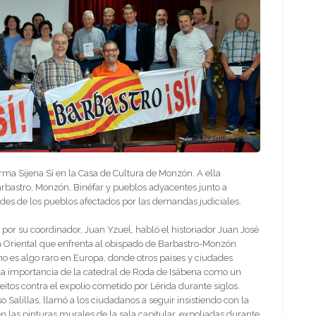
rma Sijena Sí en la Casa de Cultura de Monzón. A ella
bastro, Monzón, Binéfar y pueblos adyacentes junto a
aldes de los pueblos afectados por las demandas judiciales.
 por su coordinador, Juan Yzuel, habló el historiador Juan José
gón Oriental que enfrenta al obispado de Barbastro-Monzón
no es algo raro en Europa, donde otros países y ciudades
 la importancia de la catedral de Roda de Isábena como un
itos contra el expolio cometido por Lérida durante siglos.
 Salillas, llamó a los ciudadanos a seguir insistiendo con la
 las pinturas murales de la sala capitular, expoliadas durante