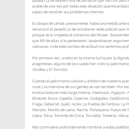
pasado 13 de febrero una reclamación por vía civil para 
acabe de una vez por todas esta situación que escandaliz
capaz de resolver sus problemas internos.
El obispo de Lérida, previamente, había prometido ante e
reconoció el pasado 31 de octubre en sede judicial que n
porque se lo impedía el consorcio del Museo. Sorprende
que 88 de ellas sí le pertenecen, basándose en argument
vaticanas. Ante este cambio de actitud nos sentimos pr
Por primera vez, unidos en la misma lucha por la dignid
aragoneses, alguno de los cuales han visto su patrimonio
Alcofea y El Tormillo.
Cuando el patrimonio cultural y artístico de nuestros pue
rural y la memoria de sus gentes se van también. Por e
involucrados en esta larga historia: Abenozas, Algayón,
Binaced, Buira, Capella, Caserras, Castigaleu, Castillonro
Fraga, Gabarret, Güell, Isclés, La Puebla de Fantova, La 
Monzón, Morillo de Liena, Nachá, Portaspana, Pueyo de Sa
Litera, Tolva, Torrente de Cinca, Torruella, Treserra, Valcar
Nos conmueve profundamente nombrar a estos pueblos. A