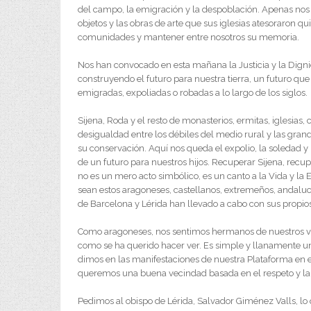
del campo, la emigración y la despoblación. Apenas nos
objetos y las obras de arte que sus iglesias atesoraron qui
comunidades y mantener entre nosotros su memoria.
Nos han convocado en esta mañana la Justicia y la Dign
construyendo el futuro para nuestra tierra, un futuro qu
emigradas, expoliadas o robadas a lo largo de los siglos.
Sijena, Roda y el resto de monasterios, ermitas, iglesias,
desigualdad entre los débiles del medio rural y las gra
su conservación. Aquí nos queda el expolio, la soledad y 
de un futuro para nuestros hijos. Recuperar Sijena, recu
no es un mero acto simbólico, es un canto a la Vida y la
sean estos aragoneses, castellanos, extremeños, andaluc
de Barcelona y Lérida han llevado a cabo con sus propio
Como aragoneses, nos sentimos hermanos de nuestros ve
como se ha querido hacer ver. Es simple y llanamente
dimos en las manifestaciones de nuestra Plataforma en e
queremos una buena vecindad basada en el respeto y la 
Pedimos al obispo de Lérida, Salvador Giménez Valls, lo 