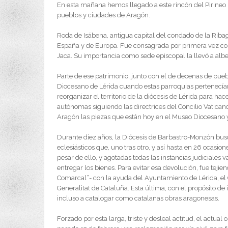
En esta mañana hemos llegado a este rincón del Pirineo
pueblos y ciudades de Aragón.
Roda de Isábena, antigua capital del condado de la Riba
España y de Europa. Fue consagrada por primera vez com
Jaca. Su importancia como sede episcopal la llevó a albe
Parte de ese patrimonio, junto con el de decenas de puebl
Diocesano de Lérida cuando estas parroquias pertenecía
reorganizar el territorio de la diócesis de Lérida para hac
autónomas siguiendo las directrices del Concilio Vatican
Aragón las piezas que están hoy en el Museo Diocesano y
Durante diez años, la Diócesis de Barbastro-Monzón buscó 
eclesiásticos que, uno tras otro, y así hasta en 26 ocasio
pesar de ello, y agotadas todas las instancias judiciales
entregar los bienes. Para evitar esa devolución, fue tej
Comarcal”- con la ayuda del Ayuntamiento de Lérida, el C
Generalitat de Cataluña. Esta última, con el propósito de
incluso a catalogar como catalanas obras aragonesas.
Forzado por esta larga, triste y desleal actitud, el actua