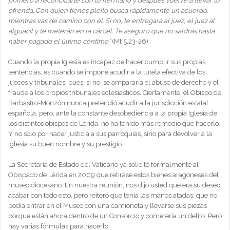
primero a reconciliarte con tu hermano y después vuelve a llevar tu
ofrenda. Con quien tienes pleito busca rápidamente un acuerdo,
mientras vas de camino con él. Si no, te entregará al juez, el juez al
alguacil y te meterán en la cárcel. Te aseguro que no saldrás hasta
haber pagado el último céntimo”
(Mt 5,23-26).
Cuando la propia Iglesia es incapaz de hacer cumplir sus propias
sentencias, es cuando se impone acudir a la tutela efectiva de los
jueces y tribunales, pues, si no, se ampararía el abuso de derecho y el
fraude a los propios tribunales eclesiásticos. Ciertamente, el Obispo de
Barbastro-Monzón nunca pretendió acudir a la jurisdicción estatal
española, pero, ante la constante desobediencia a la propia Iglesia de
los distintos obispos de Lérida, no ha tenido más remedio que hacerlo.
Y no solo por hacer justicia a sus parroquias, sino para devolver a la
Iglesia su buen nombre y su prestigio.
La Secretaría de Estado del Vaticano ya solicitó formalmente al
Obispado de Lérida en 2009 que retirase estos bienes aragoneses del
museo diocesano. En nuestra reunión, nos dijo usted que era su deseo
acabar con todo esto, pero reiteró que tenía las manos atadas, que no
podía entrar en el Museo con una camioneta y llevarse sus piezas
porque están ahora dentro de un Consorcio y cometería un delito. Pero
hay varias fórmulas para hacerlo.