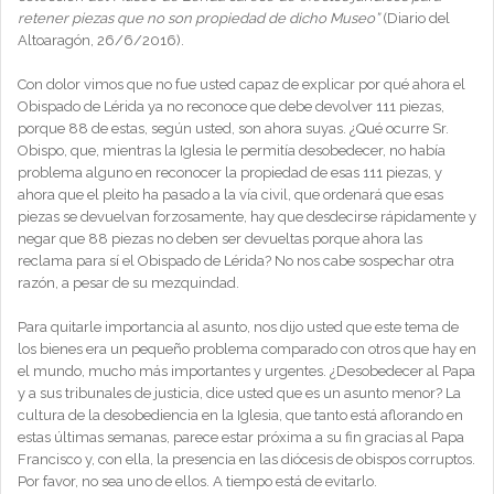
retener piezas que no son propiedad de dicho Museo”
(Diario del
Altoaragón, 26/6/2016).
Con dolor vimos que no fue usted capaz de explicar por qué ahora el
Obispado de Lérida ya no reconoce que debe devolver 111 piezas,
porque 88 de estas, según usted, son ahora suyas. ¿Qué ocurre Sr.
Obispo, que, mientras la Iglesia le permitía desobedecer, no había
problema alguno en reconocer la propiedad de esas 111 piezas, y
ahora que el pleito ha pasado a la vía civil, que ordenará que esas
piezas se devuelvan forzosamente, hay que desdecirse rápidamente y
negar que 88 piezas no deben ser devueltas porque ahora las
reclama para sí el Obispado de Lérida? No nos cabe sospechar otra
razón, a pesar de su mezquindad.
Para quitarle importancia al asunto, nos dijo usted que este tema de
los bienes era un pequeño problema comparado con otros que hay en
el mundo, mucho más importantes y urgentes. ¿Desobedecer al Papa
y a sus tribunales de justicia, dice usted que es un asunto menor? La
cultura de la desobediencia en la Iglesia, que tanto está aflorando en
estas últimas semanas, parece estar próxima a su fin gracias al Papa
Francisco y, con ella, la presencia en las diócesis de obispos corruptos.
Por favor, no sea uno de ellos. A tiempo está de evitarlo.