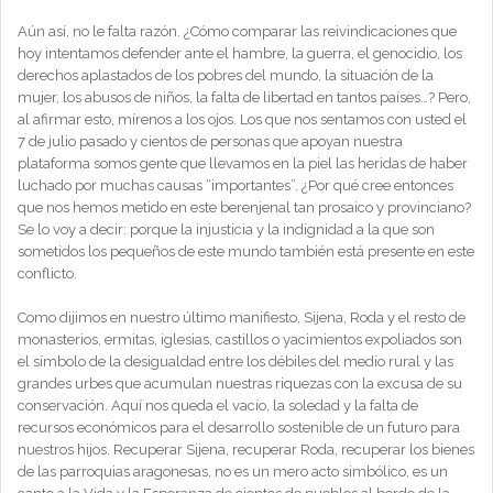
Aún así, no le falta razón. ¿Cómo comparar las reivindicaciones que
hoy intentamos defender ante el hambre, la guerra, el genocidio, los
derechos aplastados de los pobres del mundo, la situación de la
mujer, los abusos de niños, la falta de libertad en tantos países…? Pero,
al afirmar esto, mírenos a los ojos. Los que nos sentamos con usted el
7 de julio pasado y cientos de personas que apoyan nuestra
plataforma somos gente que llevamos en la piel las heridas de haber
luchado por muchas causas “importantes”. ¿Por qué cree entonces
que nos hemos metido en este berenjenal tan prosaico y provinciano?
Se lo voy a decir: porque la injusticia y la indignidad a la que son
sometidos los pequeños de este mundo también está presente en este
conflicto.
Como dijimos en nuestro último manifiesto, Sijena, Roda y el resto de
monasterios, ermitas, iglesias, castillos o yacimientos expoliados son
el símbolo de la desigualdad entre los débiles del medio rural y las
grandes urbes que acumulan nuestras riquezas con la excusa de su
conservación. Aquí nos queda el vacío, la soledad y la falta de
recursos económicos para el desarrollo sostenible de un futuro para
nuestros hijos. Recuperar Sijena, recuperar Roda, recuperar los bienes
de las parroquias aragonesas, no es un mero acto simbólico, es un