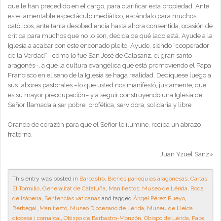
que le han precedido en el cargo, para clarificar esta propiedad. Ante
este lamentable espectáculo mediático, escándalo para muchos
católicos, ante tanta desobediencia hasta ahora consentida, ocasión de
crítica para muchos que no lo son, decida de qué lado está. Ayude a la
Iglesia a acabar con este enconado pleito. Ayude, siendo “cooperador
de la Verdad” –como lo fue San José de Calasanz, el gran santo
aragonés–, a que la cultura evangélica que está promoviendo el Papa
Francisco en el seno de la Iglesia se haga realidad. Dedíquese luego a
sus labores pastorales –lo que usted nos manifestó, justamente, que
es su mayor preocupación– y a seguir construyendo una Iglesia del
Señor llamada a ser pobre, profética, servidora, solidaria y libre.
Orando de corazón para que el Señor le ilumine, reciba un abrazo
fraterno,
Juan Yzuel Sanz»
This entry was posted in
Barbastro
,
Bienes parroquias aragonesas
,
Cartas
,
El Tormillo
,
Generalitat de Cataluña
,
Manifiestos
,
Museo de Lérida
,
Roda
de Isábena
,
Sentencias vaticanas
and tagged
Ángel Pérez Pueyo
,
Berbegal
,
Manifiesto
,
Museo Diocesano de Lérida
,
Museu de Lleida
diocesà i comarcal
,
Obispo de Barbastro-Monzón
,
Obispo de Lérida
,
Papa