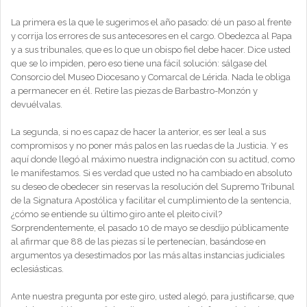
La primera es la que le sugerimos el año pasado: dé un paso al frente
y corrija los errores de sus antecesores en el cargo. Obedezca al Papa
y a sus tribunales, que es lo que un obispo fiel debe hacer. Dice usted
que se lo impiden, pero eso tiene una fácil solución: sálgase del
Consorcio del Museo Diocesano y Comarcal de Lérida. Nada le obliga
a permanecer en él. Retire las piezas de Barbastro-Monzón y
devuélvalas.
La segunda, si no es capaz de hacer la anterior, es ser leal a sus
compromisos y no poner más palos en las ruedas de la Justicia. Y es
aquí donde llegó al máximo nuestra indignación con su actitud, como
le manifestamos. Si es verdad que usted no ha cambiado en absoluto
su deseo de obedecer sin reservas la resolución del Supremo Tribunal
de la Signatura Apostólica y facilitar el cumplimiento de la sentencia,
¿cómo se entiende su último giro ante el pleito civil?
Sorprendentemente, el pasado 10 de mayo se desdijo públicamente
al afirmar que 88 de las piezas sí le pertenecían, basándose en
argumentos ya desestimados por las más altas instancias judiciales
eclesiásticas.
Ante nuestra pregunta por este giro, usted alegó, para justificarse, que