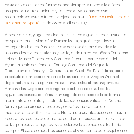
hasta en 26 ocasiones, fueron dando siempre la razón a la diócesis
aragonesa. Las resoluciones y sentencias vaticanas de este
rocambolesco asunto fueron zanjadas con una
“Decreto Definitivo” de
la Signatura Apostólica
de 28 de abril de 2007.
A pesar de ello, y agotadas todas las instancias judiciales vaticanas, el
obispo de Lérida, Monseñor Ramón Malla, siguió negándose a
entregar los bienes. Para evitar esa devolución, pidió ayuda a las
autoridades civiles catalanas y fue tejiendo un enmarañado Consorcio
–el del “Museo Diocesano y Comarcal”– con la participación del
Ayuntamiento de Lérida, el Consejo Comarcal del Segriá, la
Diputación de Lérida y la Generalitat de Cataluña. Esta última, con el
propósito de impedir el retorno de los bienes del Aragón Oriental,
llegó incluso a catalogar como catalanas estas obras aragonesas.
Amparados luego por ese engendro político-eclesiástico, los
siguientes obispos de Lérida han seguido desobedecido de forma
alarmante al espíritu y la letra de las sentencias vaticanas. De una
forma que sorprende a propios y extraños, no han tenido
inconveniente en firmar ante la Nunciatura cuantos acuerdos fueran
necesarios reconociendo la propiedad de 111 piezas artísticas a favor
de las parroquias aragonesas, sabedores de que nadie se los haría
cumplir. El caso de nuestros bienes es el vivo retrato del desgobierno