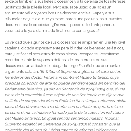
se debe también a sus fieles diocesanos y a la defensa de los intereses
legítimos de la Iglesia local. Pero ese, sabe usted que no es un
argumento válido y encubre una desobediencia al Papa y a sus
tribunales de justicia, que ya examinaron uno por uno los supuestos
documentos de propiedad. ¿De veras puede usted anteponer su
voluntad a lo ya dictaminado finalmente por la Iglesia?
Es verdad que algunos de sus diocesanos se amparan en una ley civil
catalana, dictada expresamente para blindar los bienes eclesiásticos,
para justificar el secuestro de estas piezas. Recapacite. Permítame
recordarle, ante la supuesta defensa de los intereses de sus
diocesanos, un artículo del abogado Jorge Español que desmonta el
argumento catalán
: “El Tribunal Supremo inglés, en el caso de los
herederos del doctor Feldmann contra el Museo Británico, cuya
preciosa colección de arte no puede ser disgregada sin permiso del
Parlamento británico, ya dijo en Sentencia de 27/5/2005 que, si una
pieza de la colección fuese objeto de una Sentencia que dijese que
el título de compra del Museo Británico fuese ilegal, entonces, dicha
pieza debía devolverse a su dueño, con el efecto de que, la misma,
es como si nunca hubiese formado parte de la colección indivisible
del Museo Británico. En igual sentido sentenció nuestro Tribunal
Supremo español en Sentencia de 26/5/2015 al constatar que la
colección del Museo de Lérida carece de efectos jurídicos para