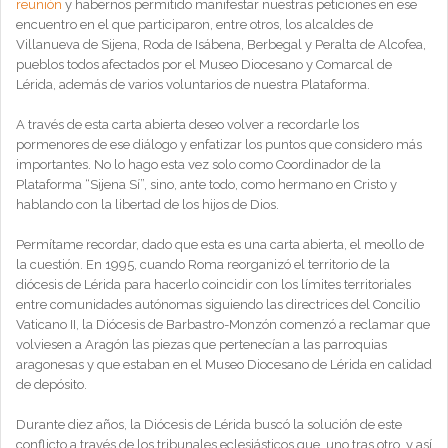
reunión
y habernos permitido manifestar nuestras peticiones en ese
encuentro en el que participaron, entre otros, los alcaldes de
Villanueva de Sijena, Roda de Isábena, Berbegal y Peralta de Alcofea,
pueblos todos afectados por el Museo Diocesano y Comarcal de
Lérida, además de varios voluntarios de nuestra Plataforma.
A través de esta carta abierta deseo volver a recordarle los
pormenores de ese diálogo y enfatizar los puntos que considero más
importantes. No lo hago esta vez solo como Coordinador de la
Plataforma “Sijena Sí”, sino, ante todo, como hermano en Cristo y
hablando con la libertad de los hijos de Dios.
Permítame recordar, dado que esta es una carta abierta, el meollo de
la cuestión. En 1995, cuando Roma reorganizó el territorio de la
diócesis de Lérida para hacerlo coincidir con los límites territoriales
entre comunidades autónomas siguiendo las directrices del Concilio
Vaticano II, la Diócesis de Barbastro-Monzón comenzó a reclamar que
volviesen a Aragón las piezas que pertenecían a las parroquias
aragonesas y que estaban en el Museo Diocesano de Lérida en calidad
de depósito.
Durante diez años, la Diócesis de Lérida buscó la solución de este
conflicto a través de los tribunales eclesiásticos que, uno tras otro, y así