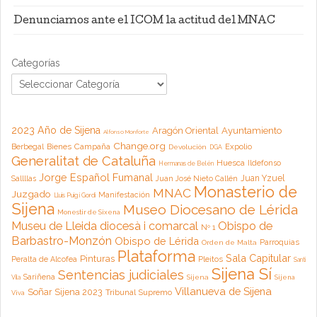
Denunciamos ante el ICOM la actitud del MNAC
Categorías
2023 Año de Sijena
Aragón Oriental
Ayuntamiento
Alfonso Monforte
Change.org
Campaña
Berbegal
Bienes
Expolio
Devolución
DGA
Generalitat de Cataluña
Huesca
Ildefonso
Hermanas de Belén
Jorge Español Fumanal
Juan Yzuel
Sallllas
Juan José Nieto Callén
Monasterio de
MNAC
Juzgado
Manifestación
Lluis Puig i Gordi
Sijena
Museo Diocesano de Lérida
Monestir de Sixena
Museu de Lleida diocesà i comarcal
Obispo de
Nº 1
Barbastro-Monzón
Obispo de Lérida
Parroquias
Orden de Malta
Plataforma
Sala Capitular
Pinturas
Peralta de Alcofea
Pleitos
Santi
Sijena Sí
Sentencias judiciales
Sariñena
Sijena
Sijena
Vila
Villanueva de Sijena
Soñar Sijena 2023
Tribunal Supremo
Viva