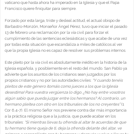
vaticano que hasta ahora ha imperado en la Iglesia y que el Papa
Francisco quiere finiquitar para siempre.
Forzado por esta larga, triste y desleal actitud, el actual obispo de
Barbastro-Monzón, Monseñor Ángel Pérez, tuvo que iniciar el pasado
13 de febrero una reclamación por la vía civil para forzar el
cumplimiento de las sentencias eclesiásticas y que acabe de una vez
por todas esta situación que escandaliza a miles de católicos al ver
que la propia Iglesia no es capaz de resolver sus problemas internos.
Este pleito por la vía civil es absolutamente inédito en la historia de la
Iglesia española, y posiblemente en el resto del mundo. San Pablo ya
advierte que los asuntos de los cristianos sean juzgados por los
propios cristianos y no por las autoridades civiles:
“Y cuando tenéis
pleitos de este género ¡tomáis como jueces a los que la Iglesia
desestima! Para vuestra vergüenza lo digo. ¿No hay entre vosotros
algún sabio que pueda juzgar entre los hermanos? Al contrario, un
hermano pleitea con otro en los tribunales de los no creyentes”
(1
Cor 6,4-7). El mismo Señor nos previene contra dar más importancia
a la práctica religiosa que a la justicia, que puede acabar en los
tribunales:
“Si mientras llevas tu ofrenda al altar te acuerdas de que
tu hermano tiene queja de ti, deja la ofrenda delante del altar, ve