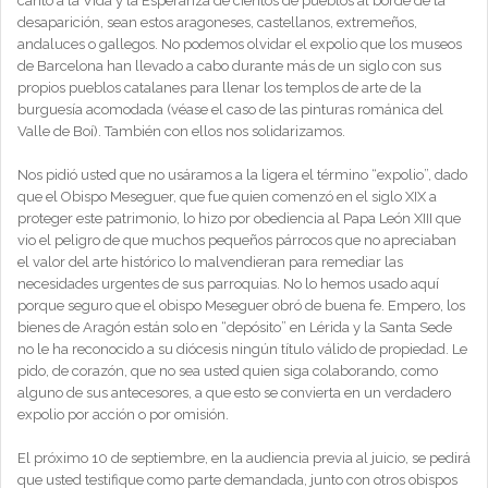
canto a la Vida y la Esperanza de cientos de pueblos al borde de la
desaparición, sean estos aragoneses, castellanos, extremeños,
andaluces o gallegos. No podemos olvidar el expolio que los museos
de Barcelona han llevado a cabo durante más de un siglo con sus
propios pueblos catalanes para llenar los templos de arte de la
burguesía acomodada (véase el caso de las pinturas románica del
Valle de Boí). También con ellos nos solidarizamos.
Nos pidió usted que no usáramos a la ligera el término “expolio”, dado
que el Obispo Meseguer, que fue quien comenzó en el siglo XIX a
proteger este patrimonio, lo hizo por obediencia al Papa León XIII que
vio el peligro de que muchos pequeños párrocos que no apreciaban
el valor del arte histórico lo malvendieran para remediar las
necesidades urgentes de sus parroquias. No lo hemos usado aquí
porque seguro que el obispo Meseguer obró de buena fe. Empero, los
bienes de Aragón están solo en “depósito” en Lérida y la Santa Sede
no le ha reconocido a su diócesis ningún título válido de propiedad. Le
pido, de corazón, que no sea usted quien siga colaborando, como
alguno de sus antecesores, a que esto se convierta en un verdadero
expolio por acción o por omisión.
El próximo 10 de septiembre, en la audiencia previa al juicio, se pedirá
que usted testifique como parte demandada, junto con otros obispos