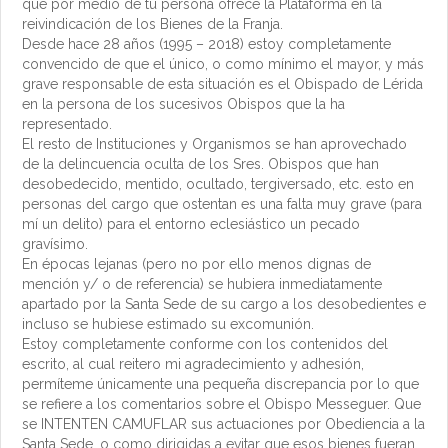
que por medio de tu persona ofrece la Plataforma en la
reivindicación de los Bienes de la Franja.
Desde hace 28 años (1995 – 2018) estoy completamente
convencido de que el único, o como mínimo el mayor, y más
grave responsable de esta situación es el Obispado de Lérida
en la persona de los sucesivos Obispos que la ha
representado.
El resto de Instituciones y Organismos se han aprovechado
de la delincuencia oculta de los Sres. Obispos que han
desobedecido, mentido, ocultado, tergiversado, etc. esto en
personas del cargo que ostentan es una falta muy grave (para
mí un delito) para el entorno eclesiástico un pecado
gravísimo.
En épocas lejanas (pero no por ello menos dignas de
mención y/ o de referencia) se hubiera inmediatamente
apartado por la Santa Sede de su cargo a los desobedientes e
incluso se hubiese estimado su excomunión.
Estoy completamente conforme con los contenidos del
escrito, al cual reitero mi agradecimiento y adhesión,
permíteme únicamente una pequeña discrepancia por lo que
se refiere a los comentarios sobre el Obispo Messeguer. Que
se INTENTEN CAMUFLAR sus actuaciones por Obediencia a la
Santa Sede, o como dirigidas a evitar que esos bienes fueran