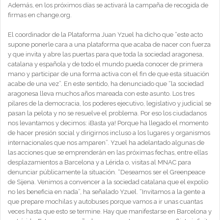
Además, en los próximos días se activará la campaña de recogida de
firmas en change.org.
El coordinador de la Plataforma Juan Yzuel ha dicho que “este acto
supone ponerle cara a una plataforma que acaba de nacer con fuerza
y que invita y abre las puertas para que toda la sociedad aragonesa,
catalana y española y de todo el mundo pueda conocer de primera
mano y participar de una forma activa con el fin de que esta situación
acabe de una vez”. En este sentido, ha denunciado que “la sociedad
aragonesa lleva muchos años mareada con este asunto. Los tres
pilares de la democracia, los poderes ejecutivo, legislativo y judicial se
pasan la pelota y no se resuelve el problema. Por eso los ciudadanos
nos levantamos y decimos: ¡Basta ya! Porque ha llegado el momento
de hacer presión social y dirigirnos incluso a los lugares y organismos
internacionales que nos amparen”. Yzuel ha adelantado algunas de
las acciones que se emprenderán en las próximas fechas, entre ellas
desplazamientos a Barcelona y a Lérida o, visitas al MNAC para
denunciar públicamente la situación. “Deseamos ser el Greenpeace
de Sijena. Venimos a convencer a la sociedad catalana que el expolio
no les beneficia en nada”, ha señalado Yzuel. “Invitamos a la gente a
que prepare mochilas y autobuses porque vamos a ir unas cuantas
veces hasta que esto se termine. Hay que manifestarse en Barcelona y