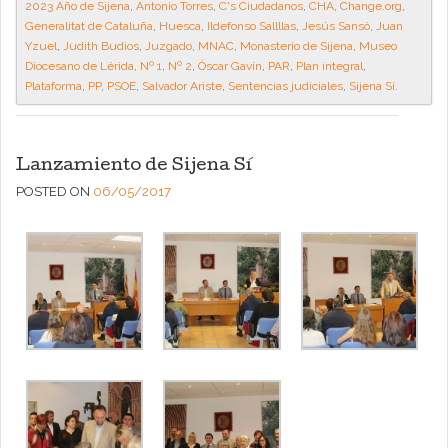
2023 Año de Sijena
,
Antonio Torres
,
C's Ciudadanos
,
CHA
,
Change.org
,
Generalitat de Cataluña
,
Huesca
,
Ildefonso Sallllas
,
Jesús Sansó
,
Juan
Yzuel
,
Judith Budios
,
Juzgado
,
MNAC
,
Monasterio de Sijena
,
Museo
Diocesano de Lérida
,
Nº 1
,
Nº 2
,
Óscar Gavín
,
PAR
,
Plan integral
,
Plataforma
,
PP
,
PSOE
,
Salvador Ariste
,
Sentencias judiciales
,
Sijena Sí
.
Lanzamiento de Sijena Sí
POSTED ON
06/05/2017