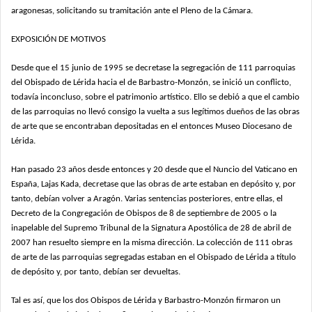
aragonesas, solicitando su
tramitación ante el Pleno de la Cámara.
EXPOSICIÓN DE MOTIVOS
Desde que el 15 junio de 1995 se decretase la segregación de 111 parroquias
del
Obispado de Lérida hacia el de Barbastro-Monzón, se inició un conflicto,
todavía
inconcluso, sobre el patrimonio artístico. Ello se debió a que el cambio
de las parroquias
no llevó consigo la vuelta a sus legítimos dueños de las obras
de arte que se encontraban
depositadas en el entonces Museo Diocesano de
Lérida.
Han pasado 23 años desde entonces y 20 desde que el Nuncio del Vaticano en
España, Lajas Kada, decretase que las obras de arte estaban en depósito y, por
tanto,
debían volver a Aragón. Varias sentencias posteriores, entre ellas, el
Decreto de la
Congregación de Obispos de 8 de septiembre de 2005 o la
inapelable del Supremo
Tribunal de la Signatura Apostólica de 28 de abril de
2007 han resuelto siempre en la
misma dirección. La colección de 111 obras
de arte de las parroquias segregadas estaban
en el Obispado de Lérida a título
de depósito y, por tanto, debían ser devueltas.
Tal es así, que los dos Obispos de Lérida y Barbastro-Monzón firmaron un