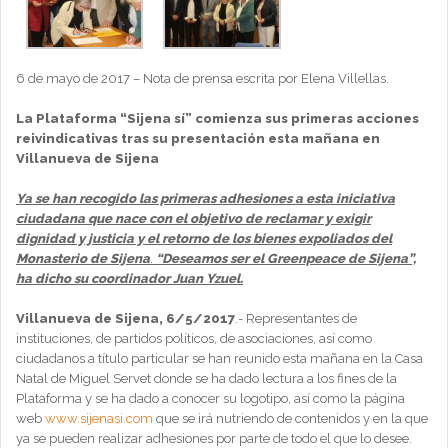
6 de mayo de 2017 – Nota de prensa escrita por Elena Villellas.
La Plataforma “Sijena sí” comienza sus primeras acciones
reivindicativas tras su presentación esta mañana en
Villanueva de Sijena
Ya se han recogido las primeras adhesiones a esta iniciativa
ciudadana que nace con el objetivo de reclamar y exigir
dignidad y justicia y el retorno de los bienes expoliados del
Monasterio de Sijena
.
“Deseamos ser el Greenpeace de Sijena”,
ha dicho su coordinador Juan Yzuel.
Villanueva de Sijena, 6/5/2017
.- Representantes de
instituciones, de partidos políticos, de asociaciones, así como
ciudadanos a título particular se han reunido esta mañana en la Casa
Natal de Miguel Servet donde se ha dado lectura a los fines de la
Plataforma y se ha dado a conocer su logotipo, así como la página
web
www.sijenasi.com
que se irá nutriendo de contenidos y en la que
ya se pueden realizar adhesiones por parte de todo el que lo desee.