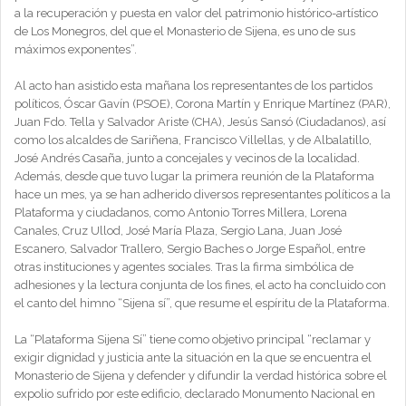
a la recuperación y puesta en valor del patrimonio histórico-artístico
de Los Monegros, del que el Monasterio de Sijena, es uno de sus
máximos exponentes”.
Al acto han asistido esta mañana los representantes de los partidos
políticos, Óscar Gavín (PSOE), Corona Martín y Enrique Martínez (PAR),
Juan Fdo. Tella y Salvador Ariste (CHA), Jesús Sansó (Ciudadanos), así
como los alcaldes de Sariñena, Francisco Villellas, y de Albalatillo,
José Andrés Casaña, junto a concejales y vecinos de la localidad.
Además, desde que tuvo lugar la primera reunión de la Plataforma
hace un mes, ya se han adherido diversos representantes políticos a la
Plataforma y ciudadanos, como Antonio Torres Millera, Lorena
Canales, Cruz Ullod, José María Plaza, Sergio Lana, Juan José
Escanero, Salvador Trallero, Sergio Baches o Jorge Español, entre
otras instituciones y agentes sociales. Tras la firma simbólica de
adhesiones y la lectura conjunta de los fines, el acto ha concluido con
el canto del himno “Sijena sí”, que resume el espíritu de la Plataforma.
La “Plataforma Sijena Sí” tiene como objetivo principal “reclamar y
exigir dignidad y justicia ante la situación en la que se encuentra el
Monasterio de Sijena y defender y difundir la verdad histórica sobre el
expolio sufrido por este edificio, declarado Monumento Nacional en