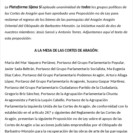
La
Plataforma Sijena Sí
aplaude unanimidad de
todos
los grupos políticos de
las Cortes de Aragón que han aprobado una Proposición no de Ley para
reclamar el regreso de los bienes de las parroquias del Aragón Aragón
Oriental del Obispado de Barbastro-Monzón. La iniciativa nació de dos de
nuestros miembros: Jesús Sansó y Antonio Torres. Adjuntamos aquí el texto de
esta proposición:
A LA MESA DE LAS CORTES DE ARAGÓN:
María del Mar Vaquero Periánez, Portavoz del Grupo Parlamentario Popular,
Javier
Sada Beltrán, Portavoz del Grupo Parlamentario Socialista, Ma Eugenia
Díaz Calvo,
Portavoz del Grupo Parlamentario Podemos Aragón, Arturo Aliaga
López, Portavoz del
Grupo Parlamentario Aragonés, Susana Gaspar Martínez,
Portavoz del Grupo
Parlamentario Ciudadanos-Partido de la Ciudadanía,
Gregorio Briz Sánchez, Portavoz de
la Agrupación Parlamentaria Chunta
Aragonesista y Patricia Luquin Cabello, Portavoz de
la Agrupación
Parlamentaria Izquierda Unida de las Cortes de Aragón, de conformidad
con lo
establecido en el artículo 267 y siguientes del Reglamento de las Cortes de
Aragón, presentan la siguiente Proposición no de Ley sobre el apoyo de las
Cortes de
Aragón a las acciones judiciales emprendidas por el Obispado de
Barbastro-Monzón para
la recuperación de las obras de arte de las parroquias