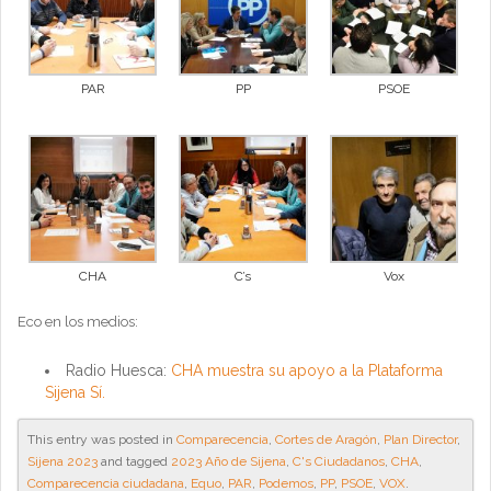
PAR
PP
PSOE
CHA
C’s
Vox
Eco en los medios:
Radio Huesca:
CHA muestra su apoyo a la Plataforma
Sijena Sí.
This entry was posted in
Comparecencia
,
Cortes de Aragón
,
Plan Director
,
Sijena 2023
and tagged
2023 Año de Sijena
,
C's Ciudadanos
,
CHA
,
Comparecencia ciudadana
,
Equo
,
PAR
,
Podemos
,
PP
,
PSOE
,
VOX
.