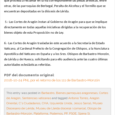
que proceda a reclamar en la vía correspondiente las piezas artísticas, entre
otras, de las
parroquias de Berbegal, Peralta de Alcofea y el Tormillo que se
encuentran depositadas
en la diócesis de Lérida.
5.- Las Cortes de Aragón instan al Gobierno de Aragón para que se implique
directamente en todas aquellas iniciativas dirigidas a la recuperación de los
bienes objeto
de esta Proposición no de Ley.
6.- Las Cortes de Aragón trasladarán este acuerdo a la Secretaría de Estado
Vaticana, al Cardenal Prefecto de la Congregación de Obispos, a la Nunciatura
Apostólica
del Vaticano en España y a los Sres. Obispos de Barbastro-Monzón,
de Lérida y de
Huesca, solicitando para ello audiencia ante las cuatro últimas
autoridades eclesiásticas
referidas.
PDF del documento original
:
2018-10-24 PNL por el retorno de los 111 de Barbastro-Monzón
This entry was posted in
Barbastro
,
Bienes parroquias aragonesas
,
Cortes
de Aragón
,
Sentencias vaticanas
and tagged
Antonio Torres
,
Aragón
Oriental
,
C's Ciudadanos
,
CHA
,
Izquierda Unida
,
Jesús Sansó
,
Museo
Diocesano de Lérida
,
Museu de Lleida diocesà i comarcal
,
Obispo de
Barbastro-Monzón
,
Plataforma
,
Podemos
,
PP
,
PSOE
,
Sijena Sí
.