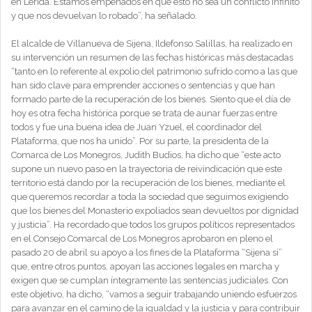
en Lérida. Estamos empeñados en que esto no sea un conflicto infinito
y que nos devuelvan lo robado”, ha señalado.
El alcalde de Villanueva de Sijena, Ildefonso Salillas, ha realizado en
su intervención un resumen de las fechas históricas más destacadas
“tanto en lo referente al expolio del patrimonio sufrido como a las que
han sido clave para emprender acciones o sentencias y que han
formado parte de la recuperación de los bienes. Siento que el día de
hoy es otra fecha histórica porque se trata de aunar fuerzas entre
todos y fue una buena idea de Juan Yzuel, el coordinador del
Plataforma, que nos ha unido”. Por su parte, la presidenta de la
Comarca de Los Monegros, Judith Budios, ha dicho que “este acto
supone un nuevo paso en la trayectoria de reivindicación que este
territorio está dando por la recuperación de los bienes, mediante el
que queremos recordar a toda la sociedad que seguimos exigiendo
que los bienes del Monasterio expoliados sean devueltos por dignidad
y justicia”. Ha recordado que todos los grupos políticos representados
en el Consejo Comarcal de Los Monegros aprobaron en pleno el
pasado 20 de abril su apoyo a los fines de la Plataforma “Sijena sí”
que, entre otros puntos, apoyan las acciones legales en marcha y
exigen que se cumplan íntegramente las sentencias judiciales. Con
este objetivo, ha dicho, “vamos a seguir trabajando uniendo esfuerzos
para avanzar en el camino de la igualdad y la justicia y para contribuir