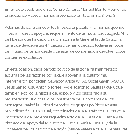
En un acto celebrado en el Centro Cultural Manuel Benito Moliner de
la ciudad de Huesca, hemos presentado la Plataforma Sijena Sí.
Además de dar a conocer los fines de la plataforma, hemos querido
mostrar nuestro apoyo al requerimiento de la Titular del Juzgado Nº 1
de Huesca que ha dado un ultimátum a la Generalitat de Cataluña
para que devuelva las 44 piezas que han quedado todavía en poder
del Museo de Lérida desde que este fue condenado a devolver todos
los bienes expoliados.
En esta ocasión, cada partido político de la zona ha manifestado
algunas de las razones por la que apoyan a la plataforma.
Intervinieron, por orden, Salvador Ariste (CHA), Óscar Gavín (PSOE),
Jesús Sansó (C’s), Antonio Torres (PP) e Ildefonso Salillas (PAR), que
también explicó la historia del expolio y los pasos hacia su
recuperación. Judith Budios, presidenta de la comarca de Los
Monegros, realzó la unidad de todos los grupos políticos en esta
reivindicación. Juan Yzuel, coordinador de la Plataforma, subrayó la
importancia del reciente requerimiento de la Jueza de Huesca y se
hizo eco del apoyo del Ministro de Justicia, Rafael Catalá, y de la
Consejera de Educación de Aragón (Mayte Pérez) a que la Generalitat