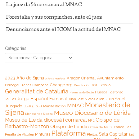
La juez da 56 semanas al MNAC
Forestalia y sus compinches, ante el juez
Denunciamos ante el ICOM la actitud del MNAC
Categorías
2023 Año de Sijena
Aragón Oriental
Ayuntamiento
Alfonso Monforte
Change.org
Campaña
Berbegal
Bienes
Expolio
Devolución
DGA
Generalitat de Cataluña
Huesca
Ildefonso
Hermanas de Belén
Jorge Español Fumanal
Juan Yzuel
Sallllas
Juan José Nieto Callén
Monasterio de
MNAC
Juzgado
Manifestación
Lluis Puig i Gordi
Sijena
Museo Diocesano de Lérida
Monestir de Sixena
Museu de Lleida diocesà i comarcal
Obispo de
Nº 1
Barbastro-Monzón
Obispo de Lérida
Parroquias
Orden de Malta
Plataforma
Sala Capitular
Pinturas
Peralta de Alcofea
Pleitos
Santi