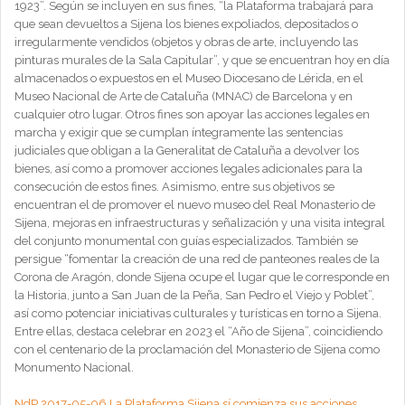
1923”. Según se incluyen en sus fines, “la Plataforma trabajará para
que sean devueltos a Sijena los bienes expoliados, depositados o
irregularmente vendidos (objetos y obras de arte, incluyendo las
pinturas murales de la Sala Capitular”, y que se encuentran hoy en día
almacenados o expuestos en el Museo Diocesano de Lérida, en el
Museo Nacional de Arte de Cataluña (MNAC) de Barcelona y en
cualquier otro lugar. Otros fines son apoyar las acciones legales en
marcha y exigir que se cumplan íntegramente las sentencias
judiciales que obligan a la Generalitat de Cataluña a devolver los
bienes, así como a promover acciones legales adicionales para la
consecución de estos fines. Asimismo, entre sus objetivos se
encuentran el de promover el nuevo museo del Real Monasterio de
Sijena, mejoras en infraestructuras y señalización y una visita integral
del conjunto monumental con guías especializados. También se
persigue “fomentar la creación de una red de panteones reales de la
Corona de Aragón, donde Sijena ocupe el lugar que le corresponde en
la Historia, junto a San Juan de la Peña, San Pedro el Viejo y Poblet”,
así como potenciar iniciativas culturales y turísticas en torno a Sijena.
Entre ellas, destaca celebrar en 2023 el “Año de Sijena”, coincidiendo
con el centenario de la proclamación del Monasterio de Sijena como
Monumento Nacional.
NdP 2017-05-06 La Plataforma Sijena sí comienza sus acciones