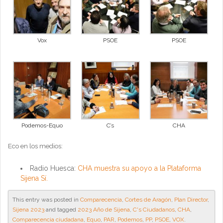
Vox
PSOE
PSOE
Podemos-Equo
C’s
CHA
Eco en los medios:
Radio Huesca:
CHA muestra su apoyo a la Plataforma
Sijena Sí.
This entry was posted in
Comparecencia
,
Cortes de Aragón
,
Plan Director
,
Sijena 2023
and tagged
2023 Año de Sijena
,
C's Ciudadanos
,
CHA
,
Comparecencia ciudadana
,
Equo
,
PAR
,
Podemos
,
PP
,
PSOE
,
VOX
.