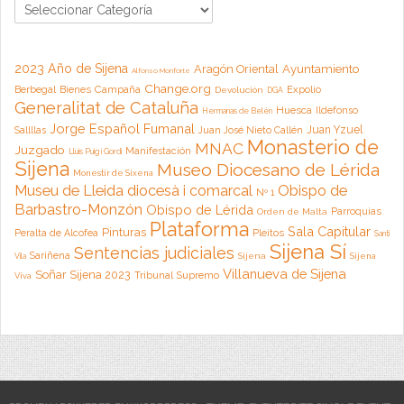
2023 Año de Sijena
Aragón Oriental
Ayuntamiento
Alfonso Monforte
Change.org
Campaña
Berbegal
Bienes
Expolio
Devolución
DGA
Generalitat de Cataluña
Huesca
Ildefonso
Hermanas de Belén
Jorge Español Fumanal
Juan Yzuel
Sallllas
Juan José Nieto Callén
Monasterio de
MNAC
Juzgado
Manifestación
Lluis Puig i Gordi
Sijena
Museo Diocesano de Lérida
Monestir de Sixena
Museu de Lleida diocesà i comarcal
Obispo de
Nº 1
Barbastro-Monzón
Obispo de Lérida
Parroquias
Orden de Malta
Plataforma
Sala Capitular
Pinturas
Peralta de Alcofea
Pleitos
Santi
Sijena Sí
Sentencias judiciales
Sariñena
Sijena
Sijena
Vila
Villanueva de Sijena
Soñar Sijena 2023
Tribunal Supremo
Viva