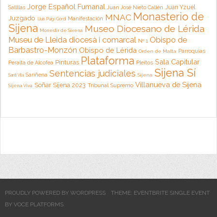
Jorge Español Fumanal
Juan Yzuel
Sallllas
Juan José Nieto Callén
Monasterio de
MNAC
Juzgado
Manifestación
Lluis Puig i Gordi
Sijena
Museo Diocesano de Lérida
Monestir de Sixena
Museu de Lleida diocesà i comarcal
Obispo de
Nº 1
Barbastro-Monzón
Obispo de Lérida
Parroquias
Orden de Malta
Plataforma
Sala Capitular
Pinturas
Peralta de Alcofea
Pleitos
Sijena Sí
Sentencias judiciales
Sariñena
Sijena
Santi Vila
Villanueva de Sijena
Soñar Sijena 2023
Tribunal Supremo
Sijena Viva
PROUDLY POWERED BY WORDPRESS
THEME: EVENTBRITE SINGLE EVENT
BY
VOCE PLATFORMS
.