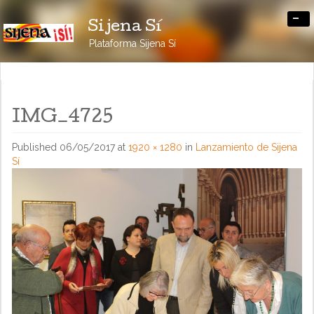
-
Sijena Sí
Plataforma Sijena Sí
IMG_4725
Published
06/05/2017
at
1920 × 1280
in
Lanzamiento de Sijena
Sí