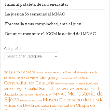
Infantil pataleta de la Generalitat
La juez da 56 semanas al MNAC
Forestalia y sus compinches, ante el juez
Denunciamos ante el ICOM la actitud del MNAC
Categorías
2023 Año de Sijena
Aragón Oriental
Ayuntamiento
Alfonso Monforte
Change.org
Campaña
Berbegal
Bienes
Expolio
Devolución
DGA
Generalitat de Cataluña
Huesca
Ildefonso
Hermanas de Belén
Jorge Español Fumanal
Juan Yzuel
Sallllas
Juan José Nieto Callén
Monasterio de
MNAC
Juzgado
Manifestación
Lluis Puig i Gordi
Sijena
Museo Diocesano de Lérida
Monestir de Sixena
Museu de Lleida diocesà i comarcal
Obispo de
Nº 1