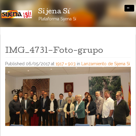
-
Sijena Sí
Plataforma Sijena Sí
IMG_4731–Foto-grupo
Published
06/05/2017
at
1917 × 903
in
Lanzamiento de Sijena Sí