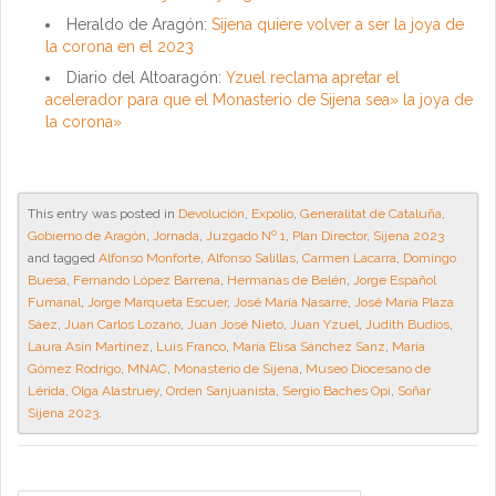
Heraldo de Aragón:
Sijena quiere volver a ser la joya de
la corona en el 2023
Diario del Altoaragón:
Yzuel reclama apretar el
acelerador para que el Monasterio de Sijena sea» la joya de
la corona»
This entry was posted in
Devolución
,
Expolio
,
Generalitat de Cataluña
,
Gobierno de Aragón
,
Jornada
,
Juzgado Nº 1
,
Plan Director
,
Sijena 2023
and tagged
Alfonso Monforte
,
Alfonso Salillas
,
Carmen Lacarra
,
Domingo
Buesa
,
Fernando López Barrena
,
Hermanas de Belén
,
Jorge Español
Fumanal
,
Jorge Marqueta Escuer
,
José María Nasarre
,
José María Plaza
Sáez
,
Juan Carlos Lozano
,
Juan José Nieto
,
Juan Yzuel
,
Judith Budios
,
Laura Asín Martínez
,
Luis Franco
,
María Elisa Sánchez Sanz
,
María
Gómez Rodrigo
,
MNAC
,
Monasterio de Sijena
,
Museo Diocesano de
Lérida
,
Olga Alastruey
,
Orden Sanjuanista
,
Sergio Baches Opi
,
Soñar
Sijena 2023
.