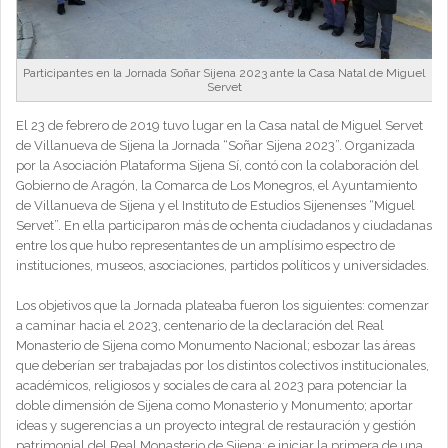
Participantes en la Jornada Soñar Sijena 2023 ante la Casa Natal de Miguel
Servet
El 23 de febrero de 2019 tuvo lugar en la Casa natal de Miguel Servet
de Villanueva de Sijena la Jornada “Soñar Sijena 2023”. Organizada
por la Asociación Plataforma Sijena Sí, contó con la colaboración del
Gobierno de Aragón, la Comarca de Los Monegros, el Ayuntamiento
de Villanueva de Sijena y el Instituto de Estudios Sijenenses “Miguel
Servet”. En ella participaron más de ochenta ciudadanos y ciudadanas
entre los que hubo representantes de un amplísimo espectro de
instituciones, museos, asociaciones, partidos políticos y universidades.
Los objetivos que la Jornada plateaba fueron los siguientes: comenzar
a caminar hacia el 2023, centenario de la declaración del Real
Monasterio de Sijena como Monumento Nacional; esbozar las áreas
que deberían ser trabajadas por los distintos colectivos institucionales,
académicos, religiosos y sociales de cara al 2023 para potenciar la
doble dimensión de Sijena como Monasterio y Monumento; aportar
ideas y sugerencias a un proyecto integral de restauración y gestión
patrimonial del Real Monasterio de Sijena; e iniciar la primera de una