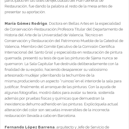
participado en las fases de ejecutadas del Plan General de
Restauración, fue dando la palabra al resto de la mesa antes de
presentar su aportación.
María Gómez Rodrigo
, Doctora en Bellas Artes en la especialidad
de Conservación-Restauración,Profesora Titular del Departamento de
Historia del Arte de la Universidad de Valencia, Técnico en
Conservación y Restauración del Patrimonio Mueble de la Catedral de
Valencia, Miembro del Comité Ejecutivo de la Comisión Científica
Internacional del Santo Grial y especialista en restauración de pintura
quemada, presentó su tesis de que las pinturas de Sijena nunca se
quemaron. La Sala Capitular fue destruida deliberadamente con la
finalidad de su expolio, haciendo desaparecer su valiosísimo
artesonado mudéjar yderribando la techumbre de la
misma,produciendo un aspecto “ruinoso”en el interiorde la sala para
justificar, finalmente, el arranque de las pinturas. Con la ayuda de
algunas fotografías, mostró datos para avalar su teoría, sostenida
además por pruebas físicas y químicas que demuestran la
inexistencia dehumo adherido en las pinturas. Explicóquela actual
alteración del color son secuelas irreversibles de la incorrecta
restauración llevada a cabo en Barcelona.
Fernando López Barrena
, arquitecto y Jefe de Servicio de