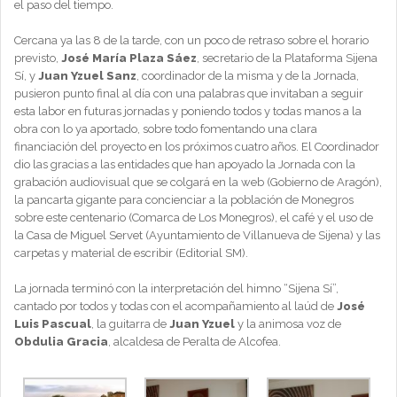
el paso del tiempo.
Cercana ya las 8 de la tarde, con un poco de retraso sobre el horario
previsto,
José María Plaza Sáez
, secretario de la Plataforma Sijena
Sí, y
Juan Yzuel Sanz
, coordinador de la misma y de la Jornada,
pusieron punto final al día con una palabras que invitaban a seguir
esta labor en futuras jornadas y poniendo todos y todas manos a la
obra con lo ya aportado, sobre todo fomentando una clara
financiación del proyecto en los próximos cuatro años. El Coordinador
dio las gracias a las entidades que han apoyado la Jornada con la
grabación audiovisual que se colgará en la web (Gobierno de Aragón),
la pancarta gigante para concienciar a la población de Monegros
sobre este centenario (Comarca de Los Monegros), el café y el uso de
la Casa de Miguel Servet (Ayuntamiento de Villanueva de Sijena) y las
carpetas y material de escribir (Editorial SM).
La jornada terminó con la interpretación del himno “Sijena Sí”,
cantado por todos y todas con el acompañamiento al laúd de
José
Luis Pascual
, la guitarra de
Juan Yzuel
y la animosa voz de
Obdulia Gracia
, alcaldesa de Peralta de Alcofea.