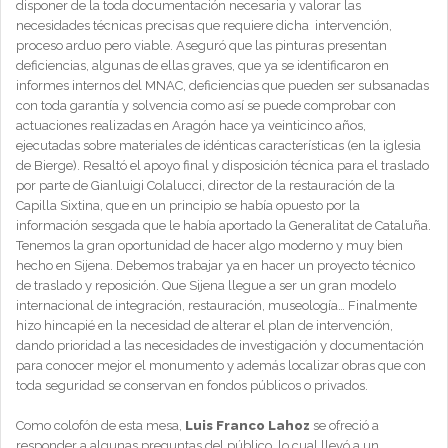
disponer de la toda documentación necesaria y valorar las
necesidades técnicas precisas que requiere dicha intervención,
proceso arduo pero viable. Aseguró que las pinturas presentan
deficiencias, algunas de ellas graves, que ya se identificaron en
informes internos del MNAC, deficiencias que pueden ser subsanadas
con toda garantía y solvencia como así se puede comprobar con
actuaciones realizadas en Aragón hace ya veinticinco años,
ejecutadas sobre materiales de idénticas características (en la iglesia
de Bierge). Resaltó el apoyo final y disposición técnica para el traslado
por parte de Gianluigi Colalucci, director de la restauración de la
Capilla Sixtina, que en un principio se había opuesto por la
información sesgada que le había aportado la Generalitat de Cataluña.
Tenemos la gran oportunidad de hacer algo moderno y muy bien
hecho en Sijena. Debemos trabajar ya en hacer un proyecto técnico
de traslado y reposición. Que Sijena llegue a ser un gran modelo
internacional de integración, restauración, museología… Finalmente
hizo hincapié en la necesidad de alterar el plan de intervención,
dando prioridad a las necesidades de investigación y documentación
para conocer mejor el monumento y además localizar obras que con
toda seguridad se conservan en fondos públicos o privados.
Como colofón de esta mesa,
Luis Franco Lahoz
se ofreció a
responder a algunas preguntas del público, lo cual llevó a un