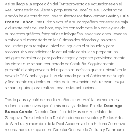
Así se llegó a la exposición del “Anteproyecto de Actuaciones en el
Real Monasterio de Sijena y propuesta de usos” que el Gobierno de
Aragón ha elaborado con los arquitectos Mariano Pemán Gavín y
Luis
Franco Lahoz
. Este ultimo excusó a su compañero por estar de baja
y, durante más de una hora, explicó con todo detalle y con ayuda de
numerosos gráficos, fotografías e infografías,las actuaciones llevadas
a cabo en el monasterio en las últimas dos décadas y las obras
realizadas para rebajar el nivel del agua en el subsuelo y para
reconstruir y acondicionar la actual sala capitular y preparar los
antiguos dormitorios para poder acoger y exponer provisionalmente
las piezas que se han recuperado de Cataluña. Seguidamente
presentó el anteproyecto del espacio museístico que se ubicará en la
nave de Dª Sancha y que han elaborado para el Gobierno de Aragón,
y finalmente explicólos criterios de intervención más relevantes que
se han seguido para realizar todas estas actuaciones.
Tras la pausa y café de media mañana comenzó la primera mesa
redonda sobre investigación histórica y artística. En ella,
Domingo
Buesa Conde
, Director Científico del Museo Alma Mater de
Zaragoza, Presidente de la Real Academia de Nobles y Bellas Artes
de San Luis y miembro de la Real Academia de la Historia.Comenzó
recordando su etapa como Director General de Cultura y Patrimonio,