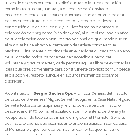
través de diversos ponentes. Explicó que tanto las Hnas. de Belén
como las Monjas Sanjuanistas, a quienes se había invitado
encarecidamente a participar en la Jornada, habían prometido orar
por los buenos frutos de este encuentro. Recordó que, desde su
constitución el 8 de abril de 2017, la Plataforma ha planteado la
celebración de 2023 como “Año de Sijena”, al cumplirse los cien años
de su declaración como Monumento Nacional,de igual modo que en
el 2018 se ha celebrado el centenario de Ordesa como Parque
Nacional. Finalmente hizo hincapié en el carácter ciudadano y abierto
de la Jornada: “todos los ponentes han accedido a participar
voluntaria y gratuitamente y cada persona aquí es libre de exponer las
ideas que crea conveniente para construir este proyecto común desde
el diálogo y el respeto, aunque en algunos momentos podamos
discrepar”.
A continuación,
Sergio Baches Opi
, Promotor General del Instituto
de Estudios Sijenenses “Miguel Servet”, acogió en la Casa Natal Miguel
Servet a todos los participantes y reivindicó el trabajo del Instituto
desde el año 1976 por la rehabilitación del Monasterio de Sijena y la
recuperación de todo su patrimonio emigrado. El Promotor General
del Instituto apuntó que estamos ante una encrucijada histórica para
el Monasterio y que, por ello, es más fundamental que nunca no