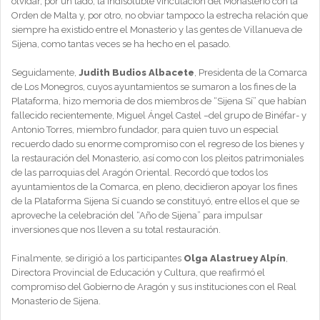
olvidar, por un lado, la indisoluble vinculación del Monasterio con la
Orden de Malta y, por otro, no obviar tampoco la estrecha relación que
siempre ha existido entre el Monasterio y las gentes de Villanueva de
Sijena, como tantas veces se ha hecho en el pasado.
Seguidamente,
Judith Budios Albacete
, Presidenta de la Comarca
de Los Monegros, cuyos ayuntamientos se sumaron a los fines de la
Plataforma, hizo memoria de dos miembros de “Sijena Sí” que habían
fallecido recientemente, Miguel Ángel Castel –del grupo de Binéfar- y
Antonio Torres, miembro fundador, para quien tuvo un especial
recuerdo dado su enorme compromiso con el regreso de los bienes y
la restauración del Monasterio, así como con los pleitos patrimoniales
de las parroquias del Aragón Oriental. Recordó que todos los
ayuntamientos de la Comarca, en pleno, decidieron apoyar los fines
de la Plataforma Sijena Sí cuando se constituyó, entre ellos el que se
aproveche la celebración del “Año de Sijena” para impulsar
inversiones que nos lleven a su total restauración.
Finalmente, se dirigió a los participantes
Olga Alastruey Alpín
,
Directora Provincial de Educación y Cultura, que reafirmó el
compromiso del Gobierno de Aragón y sus instituciones con el Real
Monasterio de Sijena.