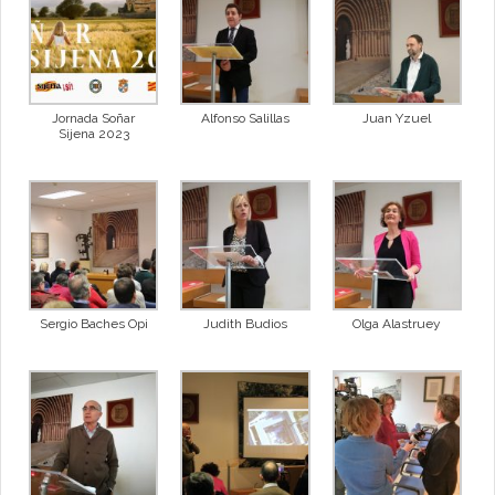
Jornada Soñar
Alfonso Salillas
Juan Yzuel
Sijena 2023
Sergio Baches Opi
Judith Budios
Olga Alastruey