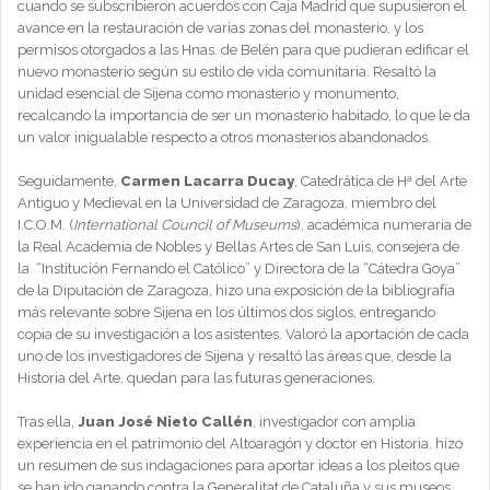
cuando se subscribieron acuerdos con Caja Madrid que supusieron el
avance en la restauración de varias zonas del monasterio, y los
permisos otorgados a las Hnas. de Belén para que pudieran edificar el
nuevo monasterio según su estilo de vida comunitaria. Resaltó la
unidad esencial de Sijena como monasterio y monumento,
recalcando la importancia de ser un monasterio habitado, lo que le da
un valor inigualable respecto a otros monasterios abandonados.
Seguidamente,
Carmen Lacarra Ducay
, Catedrática de Hª del Arte
Antiguo y Medieval en la Universidad de Zaragoza, miembro del
I.C.O.M. (
International Council of Museums
), académica numeraria de
la Real Academia de Nobles y Bellas Artes de San Luis, consejera de
la “Institución Fernando el Católico” y Directora de la “Cátedra Goya”
de la Diputación de Zaragoza, hizo una exposición de la bibliografía
más relevante sobre Sijena en los últimos dos siglos, entregando
copia de su investigación a los asistentes. Valoró la aportación de cada
uno de los investigadores de Sijena y resaltó las áreas que, desde la
Historia del Arte, quedan para las futuras generaciones.
Tras ella,
Juan José Nieto Callén
, investigador con amplia
experiencia en el patrimonio del Altoaragón y doctor en Historia, hizo
un resumen de sus indagaciones para aportar ideas a los pleitos que
se han ido ganando contra la Generalitat de Cataluña y sus museos,