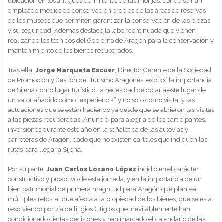
ubicación en los antiguos dormitorios de las monjas, donde se han
empleado medios de conservación propios de las áreas de reservas
de los museos que permiten garantizar la conservación de las piezas
y su seguridad. Además destacó la labor continuada que vienen
realizando los técnicos del Gobierno de Aragón para la conservación y
mantenimiento de los bienes recuperados.
Tras ella,
Jorge Marqueta Escuer
, Director Gerente de la Sociedad
de Promoción y Gestión del Turismo Aragonés, explicó la importancia
de Sijena como lugar turístico, la necesidad de dotar a este lugar de
un valor añadido como “experiencia” y no solo como visita, y las
actuaciones que se están haciendo ya desde que se abrieron las visitas
a las piezas recuperadas. Anunció, para alegría de los participantes,
inversiones durante este año en la señalética de las autovías y
carreteras de Aragón, dado que no existen carteles que indiquen las
rutas para llegar a Sijena.
Por su parte,
Juan Carlos Lozano López
incidió en el carácter
constructivo y proactivo de esta jornada, y en la importancia de un
bien patrimonial de primera magnitud para Aragón que plantea
múltiples retos: el que afecta a la propiedad de los bienes, que se está
resolviendo por vía de litigios (litigios que inevitablemente han
condicionado ciertas decisiones y han marcado el calendario de las