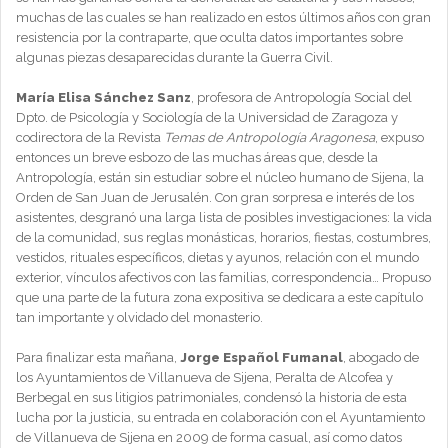
muchas de las cuales se han realizado en estos últimos años con gran
resistencia por la contraparte, que oculta datos importantes sobre
algunas piezas desaparecidas durante la Guerra Civil.
María Elisa Sánchez Sanz
, profesora de Antropología Social del
Dpto. de Psicología y Sociología de la Universidad de Zaragoza y
codirectora de la Revista
Temas de Antropología Aragonesa
, expuso
entonces un breve esbozo de las muchas áreas que, desde la
Antropología, están sin estudiar sobre el núcleo humano de Sijena, la
Orden de San Juan de Jerusalén. Con gran sorpresa e interés de los
asistentes, desgranó una larga lista de posibles investigaciones: la vida
de la comunidad, sus reglas monásticas, horarios, fiestas, costumbres,
vestidos, rituales específicos, dietas y ayunos, relación con el mundo
exterior, vínculos afectivos con las familias, correspondencia… Propuso
que una parte de la futura zona expositiva se dedicara a este capítulo
tan importante y olvidado del monasterio.
Para finalizar esta mañana,
Jorge Español Fumanal
, abogado de
los Ayuntamientos de Villanueva de Sijena, Peralta de Alcofea y
Berbegal en sus litigios patrimoniales, condensó la historia de esta
lucha por la justicia, su entrada en colaboración con el Ayuntamiento
de Villanueva de Sijena en 2009 de forma casual, así como datos