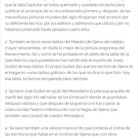
que la Sala Capitular se había quemado y quedado sin techo para
justificar el arranque de su rico artesonado primero y, después, de las
maravillosas pinturas murales del siglo XII que tan mal arrancó: por
su deficiente técnica, por los aditivos y adhesivos que utilizó y por no
haberlas positivado hasta pasados cuatro años.
2. También se llevó varias tablas del Maestro de Sijena del retablo
mayor renacentista, sin duda lo mejor de la pintura aragonesa del
Renacimiento, tal y como se ha probado en el pleito de la tabla de la
Sala Balclis cuyos poseedores han certificado el expolio de Josep
Gudiol de esas tablas. El propio Gudiol dijo que los vecinos de Sijena le
entregaron «unas tablas góticas» de las que no dice lo que hizo. Hoy,
esa tabla, la hemos recuperado para siempre.
3. Se llevó José Gudiol en 1936 del Monasterio la preciosa arqueta de
marfil del siglo XIV del taller de los Embriachi donde se guardaban
reliquias valiosas y que después de la guerra civil fue a parar al
coleccionista Federico Marés junto con la Regla de Sijena que
también sacó Gudiol de nuestro Monasterio.
4. Se llevó también una valioso manuscrito que contenía el índice de
las escrituras que había en el Archivo de Sijena que, con otros