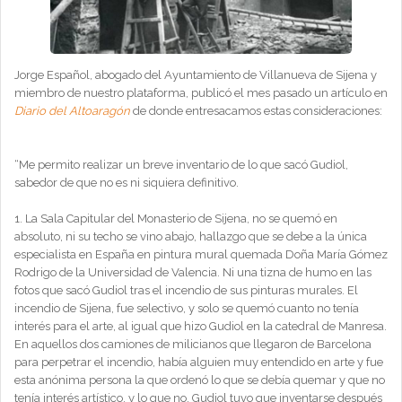
Jorge Español, abogado del Ayuntamiento de Villanueva de Sijena y
miembro de nuestro plataforma, publicó el mes pasado un artículo en
Diario del Altoaragón
de donde entresacamos estas consideraciones:
“Me permito realizar un breve inventario de lo que sacó Gudiol,
sabedor de que no es ni siquiera definitivo.
1. La Sala Capitular del Monasterio de Sijena, no se quemó en
absoluto, ni su techo se vino abajo, hallazgo que se debe a la única
especialista en España en pintura mural quemada Doña María Gómez
Rodrigo de la Universidad de Valencia. Ni una tizna de humo en las
fotos que sacó Gudiol tras el incendio de sus pinturas murales. El
incendio de Sijena, fue selectivo, y solo se quemó cuanto no tenía
interés para el arte, al igual que hizo Gudiol en la catedral de Manresa.
En aquellos dos camiones de milicianos que llegaron de Barcelona
para perpetrar el incendio, había alguien muy entendido en arte y fue
esta anónima persona la que ordenó lo que se debía quemar y que no
tenía interés artístico, y lo que no. Gudiol tuvo que inventarse después