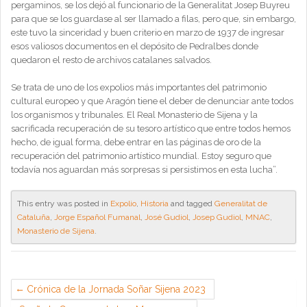
pergaminos, se los dejó al funcionario de la Generalitat Josep Buyreu
para que se los guardase al ser llamado a filas, pero que, sin embargo,
este tuvo la sinceridad y buen criterio en marzo de 1937 de ingresar
esos valiosos documentos en el depósito de Pedralbes donde
quedaron el resto de archivos catalanes salvados.
Se trata de uno de los expolios más importantes del patrimonio
cultural europeo y que Aragón tiene el deber de denunciar ante todos
los organismos y tribunales. El Real Monasterio de Sijena y la
sacrificada recuperación de su tesoro artístico que entre todos hemos
hecho, de igual forma, debe entrar en las páginas de oro de la
recuperación del patrimonio artístico mundial. Estoy seguro que
todavía nos aguardan más sorpresas si persistimos en esta lucha”.
This entry was posted in
Expolio
,
Historia
and tagged
Generalitat de
Cataluña
,
Jorge Español Fumanal
,
José Gudiol
,
Josep Gudiol
,
MNAC
,
Monasterio de Sijena
.
Crónica de la Jornada Soñar Sijena 2023