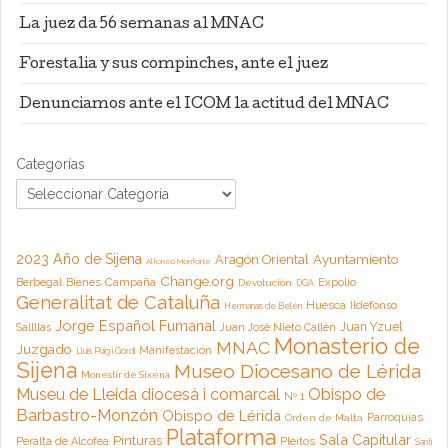
La juez da 56 semanas al MNAC
Forestalia y sus compinches, ante el juez
Denunciamos ante el ICOM la actitud del MNAC
Categorías
2023 Año de Sijena
Aragón Oriental
Ayuntamiento
Alfonso Monforte
Change.org
Campaña
Berbegal
Bienes
Expolio
Devolución
DGA
Generalitat de Cataluña
Huesca
Ildefonso
Hermanas de Belén
Jorge Español Fumanal
Juan Yzuel
Sallllas
Juan José Nieto Callén
Monasterio de
MNAC
Juzgado
Manifestación
Lluis Puig i Gordi
Sijena
Museo Diocesano de Lérida
Monestir de Sixena
Museu de Lleida diocesà i comarcal
Obispo de
Nº 1
Barbastro-Monzón
Obispo de Lérida
Parroquias
Orden de Malta
Plataforma
Sala Capitular
Pinturas
Peralta de Alcofea
Pleitos
Santi