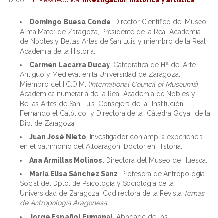
12:00
1ª Mesa redonda:
Investigación histórica y artística
.
Domingo Buesa Conde
. Director Científico del Museo
Alma Mater de Zaragoza, Presidente de la Real Academia
de Nobles y Bellas Artes de San Luis y miembro de la Real
Academia de la Historia.
Carmen Lacarra Ducay
. Catedrática de Hª del Arte
Antiguo y Medieval en la Universidad de Zaragoza.
Miembro del I.C.O.M. (
International Council of Museums
).
Académica numeraria de la Real Academia de Nobles y
Bellas Artes de San Luis. Consejera de la “Institución
Fernando el Católico” y Directora de la “Cátedra Goya” de la
Dip. de Zaragoza.
Juan José Nieto
. Investigador con amplia experiencia
en el patrimonio del Altoaragón. Doctor en Historia.
Ana Armillas Molinos.
Directora del Museo de Huesca.
María Elisa Sánchez Sanz
. Profesora de Antropología
Social del Dpto. de Psicología y Sociología de la
Universidad de Zaragoza. Codirectora de la Revista
Temas
de Antropología Aragonesa.
Jorge Español Fumanal
. Abogado de los