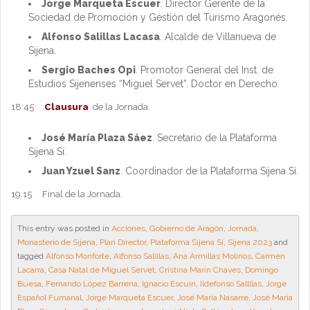
Jorge Marqueta Escuer
. Director Gerente de la
Sociedad de Promoción y Gestión del Turismo Aragonés.
Alfonso Salillas Lacasa
. Alcalde de Villanueva de
Sijena.
Sergio Baches Opi
. Promotor General del Inst. de
Estudios Sijenenses “Miguel Servet”. Doctor en Derecho.
18:45
Clausura
de la Jornada.
José María Plaza Sáez
. Secretario de la Plataforma
Sijena Sí.
Juan Yzuel Sanz
. Coordinador de la Plataforma Sijena Sí.
19:15 Final de la Jornada.
This entry was posted in
Acciones
,
Gobierno de Aragón
,
Jornada
,
Monasterio de Sijena
,
Plan Director
,
Plataforma Sijena Sí
,
Sijena 2023
and
tagged
Alfonso Monforte
,
Alfonso Salillas
,
Ana Armillas Molinos
,
Carmen
Lacarra
,
Casa Natal de Miguel Servet
,
Cristina Marín Chaves
,
Domingo
Buesa
,
Fernando López Barrena
,
Ignacio Escuín
,
Ildefonso Sallllas
,
Jorge
Español Fumanal
,
Jorge Marqueta Escuer
,
José María Nasarre
,
José María