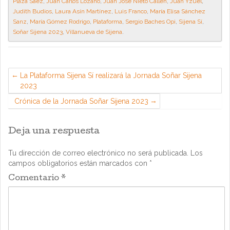
Plaza Sáez
,
Juan Carlos Lozano
,
Juan José Nieto Callén
,
Juan Yzuel
,
Judith Budios
,
Laura Asín Martínez
,
Luis Franco
,
María Elisa Sánchez
Sanz
,
María Gómez Rodrigo
,
Plataforma
,
Sergio Baches Opi
,
Sijena Sí
,
Soñar Sijena 2023
,
Villanueva de Sijena
.
La Plataforma Sijena Sí realizará la Jornada Soñar Sijena
2023
Crónica de la Jornada Soñar Sijena 2023
Deja una respuesta
Tu dirección de correo electrónico no será publicada.
Los
campos obligatorios están marcados con
*
Comentario
*