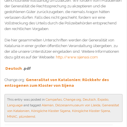
Gerichtsurteile vollständig umzusetzen. Wir fordern vom Präsidenten
der Generalität die Rechtssprechung zu akzeptieren und die
gestohlenen Güter zurückzugeben, die niemals Aragon hätten
verlassen dürfen. Falls dies nicht geschieht, fordern wir eine
Vollstreckung des Urteils durch die Polizeibehörden entsprechend
den rechtlichen Vorgaben.
Die hier gesammelten Unterschriften werden der Generalität von
Katalunia in einer großen öffentlichen Veranstaltung übergeben, zu
der alle unsere Unterstützer eingeladen sind. Weitere Informationen
dazu gibt es auf der Webseite:
http://www.sijenasi.com
Deutsch
.pdf
Change.org:
Generalitat von Katalonien: Rückkehr des
entzogenen zum Kloster von Sijena
This entry was posted in
Campañas
,
Change.org
,
Deutsch
,
Expolio
,
Language
and tagged
Alemán
,
Diözesanmuseum von Lleida
,
Generalitat
von Katalonien
,
Königliche Kloster Sigena
,
Königliche Kloster Sijena
,
MNAC
,
plündernd
.