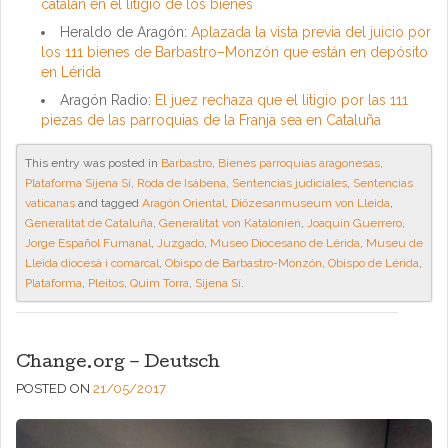
catalán en el litigio de los bienes
Heraldo de Aragón:
Aplazada la vista previa del juicio por
los 111 bienes de Barbastro–Monzón que están en depósito
en Lérida
Aragón Radio:
El juez rechaza que el litigio por las 111
piezas de las parroquias de la Franja sea en Cataluña
This entry was posted in
Barbastro
,
Bienes parroquias aragonesas
,
Plataforma Sijena Sí
,
Roda de Isábena
,
Sentencias judiciales
,
Sentencias
vaticanas
and tagged
Aragón Oriental
,
Diözesanmuseum von Lleida
,
Generalitat de Cataluña
,
Generalitat von Katalonien
,
Joaquín Guerrero
,
Jorge Español Fumanal
,
Juzgado
,
Museo Diocesano de Lérida
,
Museu de
Lleida diocesà i comarcal
,
Obispo de Barbastro-Monzón
,
Obispo de Lérida
,
Plataforma
,
Pleitos
,
Quim Torra
,
Sijena Sí
.
Change.org – Deutsch
POSTED ON
21/05/2017