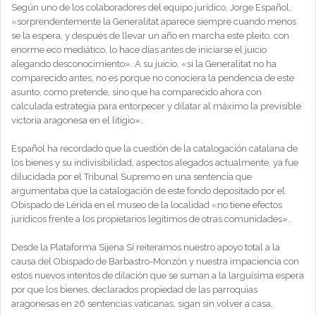
Según uno de los colaboradores del equipo jurídico, Jorge Español,
«sorprendentemente la Generalitat aparece siempre cuando menos
se la espera, y después de llevar un año en marcha este pleito, con
enorme eco mediático, lo hace días antes de iniciarse el juicio
alegando desconocimiento». A su juicio, «si la Generalitat no ha
comparecido antes, no es porque no conociera la pendencia de este
asunto, como pretende, sino que ha comparecido ahora con
calculada estrategia para entorpecer y dilatar al máximo la previsible
victoria aragonesa en el litigio».
Español ha recordado que la cuestión de la catalogación catalana de
los bienes y su indivisibilidad, aspectos alegados actualmente, ya fue
dilucidada por el Tribunal Supremo en una sentencia que
argumentaba que la catalogación de este fondo depositado por el
Obispado de Lérida en el museo de la localidad «no tiene efectos
jurídicos frente a los propietarios legítimos de otras comunidades».
Desde la Plataforma Sijena Sí reiteramos nuestro apoyo total a la
causa del Obispado de Barbastro-Monzón y nuestra impaciencia con
estos nuevos intentos de dilación que se suman a la larguísima espera
por que los bienes, declarados propiedad de las parroquias
aragonesas en 26 sentencias vaticanas, sigan sin volver a casa.