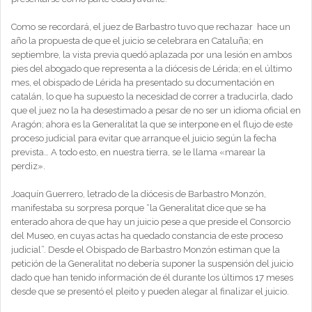
Como se recordará, el juez de Barbastro tuvo que rechazar hace un
año la propuesta de que el juicio se celebrara en Cataluña; en
septiembre, la vista previa quedó aplazada por una lesión en ambos
pies del abogado que representa a la diócesis de Lérida; en el último
mes, el obispado de Lérida ha presentado su documentación en
catalán, lo que ha supuesto la necesidad de correr a traducirla, dado
que el juez no la ha desestimado a pesar de no ser un idioma oficial en
Aragón; ahora es la Generalitat la que se interpone en el flujo de este
proceso judicial para evitar que arranque el juicio según la fecha
prevista… A todo esto, en nuestra tierra, se le llama «marear la
perdiz».
Joaquín Guerrero, letrado de la diócesis de Barbastro Monzón,
manifestaba su sorpresa porque “la Generalitat dice que se ha
enterado ahora de que hay un juicio pese a que preside el Consorcio
del Museo, en cuyas actas ha quedado constancia de este proceso
judicial”. Desde el Obispado de Barbastro Monzón estiman que la
petición de la Generalitat no debería suponer la suspensión del juicio
dado que han tenido información de él durante los últimos 17 meses
desde que se presentó el pleito y pueden alegar al finalizar el juicio.