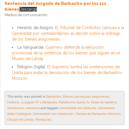
Sentencia del Juzgado de Barbastro por los 111
bienes
Descarga
Medios de comunicación:
Heraldo de Aragón:
El Tribunal de Conflictos censura a la
Generalitat por «extralimitarse» al decidir sobre la entrega
de los bienes aragoneses
La Vanguardia:
Guerrero defiende la ejecución
provisional de la sentencia de los bienes que siguen en el
Museo de Lérida
Religión Digital:
El Supremo tumba las pretensiones de
Lleida para evitar la devolución de los bienes de Barbastro-
Monzón
This entry was posted in
Barbastro
,
Bienes parroquias aragonesas
,
Historia
,
Juzgado Nº 1 Barbastro
,
Plataforma Sijena Sí
,
Roda de Isábena
,
Sentencias vaticanas
and tagged
Generalitat de Cataluña
,
Generalitat
della Catalogne
,
Generalitat von Katalonien
,
Obispo de Barbastro-Monzón
,
Obispo de Lérida
,
Parroquias
.