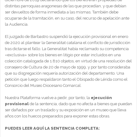
distintas parroquias aragonesas de las que procedían, y que debían
ser devueltos de forma inmediata a las mismas. También debe
ocuparse de la tramitación, en su caso, del recurso de apelación ante
la Audiencia.
El juzgado de Barbastro suspendió la ejecución provisional en enero
de 2020 al plantear la Generalitat catalana el conflicto de jurisdicción
tras dictarse el fallo. La Generalitat había reclamado su competencia
«exclusiva» sobre los bienes en litigio por estar incluidos en una
colección catalogada de 1.810 objetos, en virtud de una resolución del
consejero de Cultura de 20 de mayo de 1999, y por tanto consideraba
que su disgregación requería autorización del departamento. Una
petición que luego respaldaron tanto el Obispado de Lérida como el
Consorcio del Museo Diocesano Comarcal.
Nuestra Plataforma vuelve a pedir, por tanto, la
ejecución
provisional
de la sentencia, dado que no afecta a bienes que puedan
ser dañados por un traslado y su exposición en un museo que lleva
años con los huecos preparados para exponer estas obras.
PUEDES LEER AQUÍ LA SENTENCIA COMPLETA: