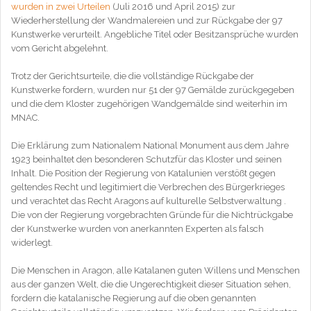
wurden in zwei Urteilen
(Juli 2016 und April 2015) zur
Wiederherstellung der Wandmalereien und zur Rückgabe der 97
Kunstwerke verurteilt. Angebliche Titel oder Besitzansprüche wurden
vom Gericht abgelehnt.
Trotz der Gerichtsurteile, die die vollständige Rückgabe der
Kunstwerke fordern, wurden nur 51 der 97 Gemälde zurückgegeben
und die dem Kloster zugehörigen Wandgemälde sind weiterhin im
MNAC.
Die Erklärung zum Nationalem National Monument aus dem Jahre
1923 beinhaltet den besonderen Schutzfür das Kloster und seinen
Inhalt. Die Position der Regierung von Katalunien verstößt gegen
geltendes Recht und legitimiert die Verbrechen des Bürgerkrieges
und verachtet das Recht Aragons auf kulturelle Selbstverwaltung .
Die von der Regierung vorgebrachten Gründe für die Nichtrückgabe
der Kunstwerke wurden von anerkannten Experten als falsch
widerlegt.
Die Menschen in Aragon, alle Katalanen guten Willens und Menschen
aus der ganzen Welt, die die Ungerechtigkeit dieser Situation sehen,
fordern die katalanische Regierung auf die oben genannten