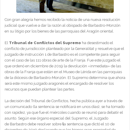
Con gran alegría hemos recibido la noticia de una nueva resolución
judicial que vuelve a dar la razón al obispado de Barbastro-Monzón
en su litigio por los bienes de las parroquias del Aragón oriental.
El
Tribunal de Conflictos del Supremo
ha desestimado el
conflicto de jurisdicción planteado por la Generalitat y resuelve que el
juzgado de instrucción 1 de Barbastro es el competente para seguir
con el caso de las 111 obras de arte de la Franja. Fue este juzgado el
que ordenó en diciembre de 2019 la devolución «inmediata» de las
obras de la Franja que están en el Museo de Lérida en las parroquias
de la diócesis de Barbastro-Monzón. El Supremo determina que ahora
será este mismo juzgado aragonés el encargado de resolver los
recursos que puedan plantear las partes.
La decisión del Tribunal de Conflictos, hecha pública ayer a través de
un comunicado (la sentencia se notificará en unos días), se ha tomado
con rapidez, ya que fue el miércoles cuando se reunió para debatir el
asunto. Según ese órgano especial del Supremo, el Juzgado
de Barbastro debe resolver sobre
l
a sentencia que dictó el 10 de
diciembre de 2019 declarando que los bienes eran propiedad de