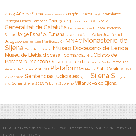
2023 Año de Sijena
Aragón Oriental
Ayuntamiento
Alfonso Monforte
Change.org
Campaña
Berbegal
Bienes
Expolio
Devolución
DGA
Generalitat de Cataluña
Huesca
Ildefonso
Hermanas de Belén
Jorge Español Fumanal
Juan Yzuel
Sallllas
Juan José Nieto Callén
Monasterio de
MNAC
Juzgado
Manifestación
Lluis Puig i Gordi
Sijena
Museo Diocesano de Lérida
Monestir de Sixena
Museu de Lleida diocesà i comarcal
Obispo de
Nº 1
Barbastro-Monzón
Obispo de Lérida
Parroquias
Orden de Malta
Plataforma
Sala Capitular
Pinturas
Peralta de Alcofea
Pleitos
Santi
Sijena Sí
Sentencias judiciales
Sariñena
Sijena
Sijena
Vila
Villanueva de Sijena
Soñar Sijena 2023
Tribunal Supremo
Viva
PROUDLY POWERED BY WORDPRESS
THEME: EVENTBRITE SINGLE EVENT
BY
VOCE PLATFORMS
.