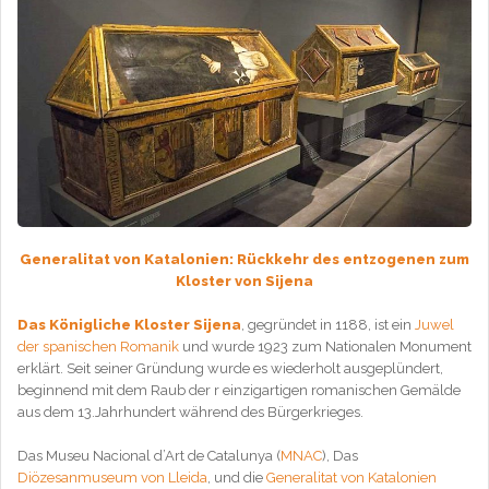
Generalitat von Katalonien: Rückkehr des entzogenen zum
Kloster von Sijena
Das Königliche Kloster Sijena
, gegründet in 1188, ist ein
Juwel
der spanischen Romanik
und wurde 1923 zum Nationalen Monument
erklärt. Seit seiner Gründung wurde es wiederholt ausgeplündert,
beginnend mit dem Raub der r einzigartigen romanischen Gemälde
aus dem 13.Jahrhundert während des Bürgerkrieges.
Das Museu Nacional d’Art de Catalunya (
MNAC
), Das
Diözesanmuseum von Lleida
, und die
Generalitat von Katalonien