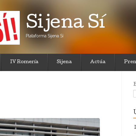
Sijena Sí
Plataforma Sijena Sí
IV Romería
Sijena
Actúa
Pren