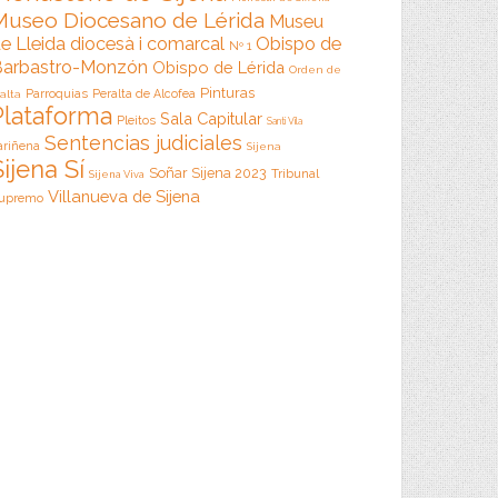
Museo Diocesano de Lérida
Museu
e Lleida diocesà i comarcal
Obispo de
Nº 1
arbastro-Monzón
Obispo de Lérida
Orden de
Pinturas
Parroquias
Peralta de Alcofea
alta
Plataforma
Sala Capitular
Pleitos
Santi Vila
Sentencias judiciales
ariñena
Sijena
Sijena Sí
Soñar Sijena 2023
Tribunal
Sijena Viva
Villanueva de Sijena
upremo