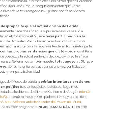
altándose además la intermediación del Arzobispo de Barcelona
señor Juan José Omella, porque consideran que «
este
a favor de la tesis aragonesa
«? ¿Cómo podría ser de otro
ticos?
despropósito que el actual obispo de Lérida,
laramente hace dos años que si pudiera devolvería al día
star en el Consorcio del Museo-
haya participado en la
do de Barbastro. Podría haber pasado a la historia como
en razón a su clero y a la feligresía leridana. Por nuestra parte,
con las propias sentencias que dictó
y pedimos al Papa
ue obedezca la actual sentencia del juez civil y evite añadir
ermanas. Reiteramos también nuestro
total apoyo al Obispo
ueyo
, por su valentía para acabar de una vez por todas con
esia y rompe la fraternidad.
igos del Museo de Lérida,
podrían intentarse presiones
so» político
tras tantos pleitos judiciales. Seguimos
iedad de los bienes de Sijena, el Gobierno de Aragón
intentó
aluña
. Es probable que el Obispado de Lérida y los políticos
e Alberto Velasco, anterior director del Museo de Lérida
,
los políticos aragoneses: ¡
NI UN PASO ATRÁS
! ¡Ni en este