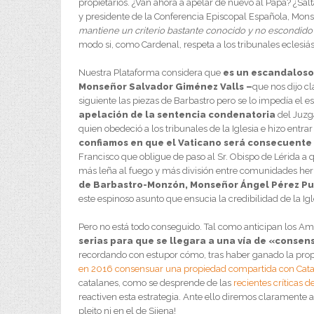
propietarios. ¿Van ahora a apelar de nuevo al Papa? ¿S
y presidente de la Conferencia Episcopal Española, Mon
mantiene un criterio bastante conocido y no escondido 
modo si, como Cardenal, respeta a los tribunales eclesiás
Nuestra Plataforma considera que
es un escandaloso 
Monseñor Salvador Giménez Valls –
que nos dijo c
siguiente las piezas de Barbastro pero se lo impedía el e
apelación de la sentencia condenatoria
del Juzga
quien obedeció a los tribunales de la Iglesia e hizo entrar 
confiamos en que el Vaticano será consecuente 
Francisco que obligue de paso al Sr. Obispo de Lérida a q
más leña al fuego y más división entre comunidades h
de Barbastro-Monzón, Monseñor Ángel Pérez P
este espinoso asunto que ensucia la credibilidad de la Igl
Pero no está todo conseguido. Tal como anticipan los Am
serias para que se llegara a una vía de «consen
recordando con estupor cómo, tras haber ganado la prop
en 2016 consensuar una propiedad compartida con Cat
catalanes, como se desprende de las
recientes críticas d
reactiven esta estrategia. Ante ello diremos claramente a 
pleito ni en el de Sijena!