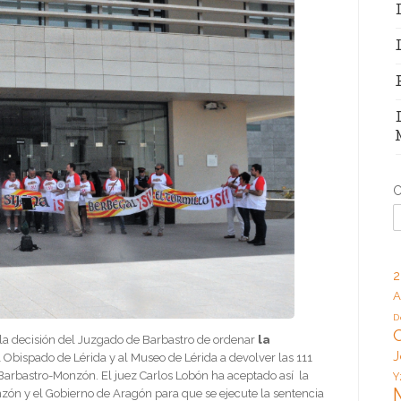
C
2
A
D
la decisión del Juzgado de Barbastro de ordenar
la
J
 Obispado de Lérida y al Museo de Lérida a devolver las 111
Barbastro-Monzón. El juez Carlos Lobón ha aceptado así la
Y
zón y el Gobierno de Aragón para que se ejecute la sentencia