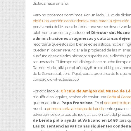
dictada hace un año.
Pero no podemos dormimos. Por un lado, EL 21 de dicie
pidió una «acción contundente» para parar la ejecución 
pervivencia del Museo de Lérida una vez se devuelvan la
totalmente prescrito y caduco,
el Director del Museo 
administraciones aragonesas y catalanas dejen l
recordarle que estos son bienes eclesiásticos, no de ning
pueden ni deben renunciar a la propiedad de las mismas
sus funciones de administrador superior de la diócesis p
secuestrado. El tiempo del diálogo hace mucho tiempo q
Ramón Malla, allá por el año 1998, inició el litigio can
de la Generalitat, Jordi Pujol, para apropiarse de lo que
consorcio civil-eclesiástico.
Por otro lado, el
Círculo de Amigos del Museo de Lé
triquiñuelas legales, acaban de enviar una
Carta al Cons
querer acudir al
Papa Francisco
. En el
encuentro de nu
nuestra
primera carta al obispo de Lérida
, entregada en
advertíamos de la posible judicialización civil del proc
de Lérida pidió ayuda al Vaticano en 1998
para qu
Las 26 sentencias vaticanas siguientes condenar