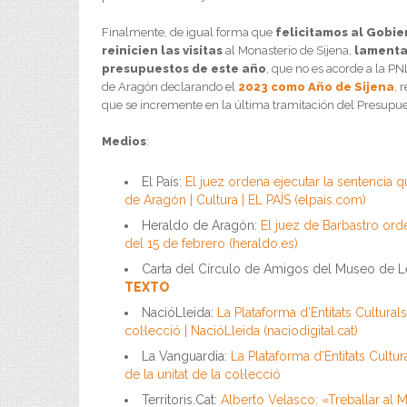
Finalmente, de igual forma que
felicitamos al Gobie
reinicien las visitas
al Monasterio de Sijena,
lamenta
presupuestos de este año
, que no es acorde a la P
de Aragón declarando el
2023 como Año de Sijena
, 
que se incremente en la última tramitación del Presupue
Medios
:
El País:
El juez ordena ejecutar la sentencia 
de Aragón | Cultura | EL PAÍS (elpais.com)
Heraldo de Aragón:
El juez de Barbastro ord
del 15 de febrero (heraldo.es)
Carta del Círculo de Amigos del Museo de L
TEXTO
NacióLleida:
La Plataforma d’Entitats Cultura
col·lecció | NacióLleida (naciodigital.cat)
La Vanguardia:
La Plataforma d’Entitats Cult
de la unitat de la col·lecció
Territoris.Cat:
Alberto Velasco: «Treballar al