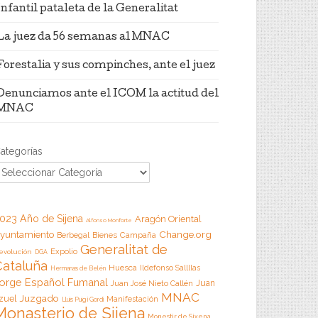
Infantil pataleta de la Generalitat
La juez da 56 semanas al MNAC
Forestalia y sus compinches, ante el juez
Denunciamos ante el ICOM la actitud del
MNAC
ategorías
023 Año de Sijena
Aragón Oriental
Alfonso Monforte
Change.org
yuntamiento
Campaña
Berbegal
Bienes
Generalitat de
Expolio
evolución
DGA
Cataluña
Huesca
Ildefonso Sallllas
Hermanas de Belén
orge Español Fumanal
Juan
Juan José Nieto Callén
MNAC
Juzgado
zuel
Manifestación
Lluis Puig i Gordi
Monasterio de Sijena
Monestir de Sixena