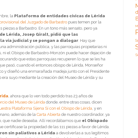
d
mbre, la
Plataforma de entidades cívicas de Lérida
B
provisional del Juzgado de Barbastro
pues temen por la
M
s piezas a Barbastro. En un tono más sensato, pero ya
de Lérida, Josep Giralt, pidió que las
a vía judicial y se pongan a dialogar
. Hay que
S
una administración pública, y las parroquias propietarias ni
, ni el Obispo de Barbastro-Monzón puede hacer dejación de
S
rocurando que estas parroquias recuperen lo que se les ha
ue pasó, cuando el entonces obispo de Lérida, Monseñor
ónico y diseñó una enmarañada madeja junto con el Presidente
 no era suyo mediante la creación del Museo de Lérida y su
rida
, ahora que lo ven todo perdido tras 23 años de
orcio del Museo de Lérida
donde, entre otras cosas, dicen
estra Plataforma Sijena Sí con el Obispo de Lérida
, y en
 mano, además de la
Carta Abierta
de nuestro coordinador, ya
eso, que nadie deseaba. Allí recordábamos que
el Obispado
e certificase la propiedad de las 111 piezas a favor de Lérida.
on sin paliativos a Lérida
a devolverlas a sus legítimos