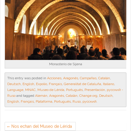
Monasterio de Sijena
This entry was posted in
Acciones
,
Aragonés
,
Campañas
,
Catalán
,
Deutsch
,
English
,
Expolio
,
Français
,
Generalitat de Cataluña
,
Italiano
,
Language
,
MNAC
,
Museo de Lérida
,
Português
,
Presentación
,
русский -
Ruso
and tagged
Alemán
,
Aragonés
,
Catalán
,
Change.org
,
Deutsch
,
English
,
Français
,
Plataforma
,
Português
,
Ruso
,
русский
.
Nos echan del Museo de Lérida