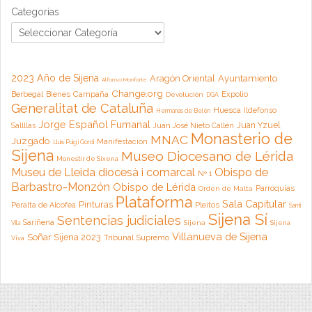
Categorías
2023 Año de Sijena
Aragón Oriental
Ayuntamiento
Alfonso Monforte
Change.org
Campaña
Berbegal
Bienes
Expolio
Devolución
DGA
Generalitat de Cataluña
Huesca
Ildefonso
Hermanas de Belén
Jorge Español Fumanal
Juan Yzuel
Sallllas
Juan José Nieto Callén
Monasterio de
MNAC
Juzgado
Manifestación
Lluis Puig i Gordi
Sijena
Museo Diocesano de Lérida
Monestir de Sixena
Museu de Lleida diocesà i comarcal
Obispo de
Nº 1
Barbastro-Monzón
Obispo de Lérida
Parroquias
Orden de Malta
Plataforma
Sala Capitular
Pinturas
Peralta de Alcofea
Pleitos
Santi
Sijena Sí
Sentencias judiciales
Sariñena
Sijena
Sijena
Vila
Villanueva de Sijena
Soñar Sijena 2023
Tribunal Supremo
Viva