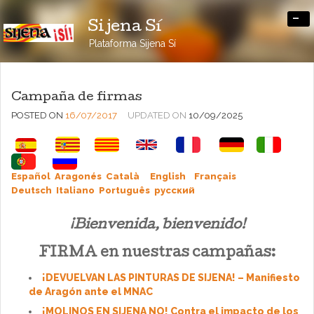
-
Sijena Sí
Plataforma Sijena Sí
Campaña de firmas
POSTED ON
16/07/2017
UPDATED ON
10/09/2025
Español
Aragonés
Català
English
Français
Deutsch
Italiano
Português
pусский
¡Bienvenida, bienvenido!
FIRMA en nuestras campañas:
¡DEVUELVAN LAS PINTURAS DE SIJENA! – Manifiesto
de Aragón ante el MNAC
¡MOLINOS EN SIJENA NO! Contra el impacto de los