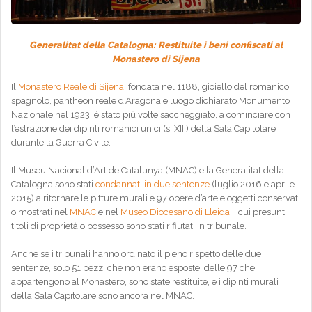
Generalitat della Catalogna: Restituite i beni confiscati al
Monastero di Sijena
Il
Monastero Reale di Sijena
, fondata nel 1188, gioiello del romanico
spagnolo, pantheon reale d’Aragona e luogo dichiarato Monumento
Nazionale nel 1923, è stato più volte saccheggiato, a cominciare con
l’estrazione dei dipinti romanici unici (s. XIII) della Sala Capitolare
durante la Guerra Civile.
Il Museu Nacional d’Art de Catalunya (MNAC) e la Generalitat della
Catalogna sono stati
condannati in due sentenze
(luglio 2016 e aprile
2015) a ritornare le pitture murali e 97 opere d’arte e oggetti conservati
o mostrati nel
MNAC
e nel
Museo Diocesano di Lleida
, i cui presunti
titoli di proprietà o possesso sono stati rifiutati in tribunale.
Anche se i tribunali hanno ordinato il pieno rispetto delle due
sentenze, solo 51 pezzi che non erano esposte, delle 97 che
appartengono al Monastero, sono state restituite, e i dipinti murali
della Sala Capitolare sono ancora nel MNAC.