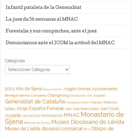
Infantil pataleta de la Generalitat
La juez da 56 semanas al MNAC
Forestalia y sus compinches, ante el juez
Denunciamos ante el ICOM la actitud del MNAC
Categorías
2023 Año de Sijena
Aragón Oriental
Ayuntamiento
Alfonso Monforte
Change.org
Campaña
Berbegal
Bienes
Expolio
Devolución
DGA
Generalitat de Cataluña
Huesca
Ildefonso
Hermanas de Belén
Jorge Español Fumanal
Juan Yzuel
Sallllas
Juan José Nieto Callén
Monasterio de
MNAC
Juzgado
Manifestación
Lluis Puig i Gordi
Sijena
Museo Diocesano de Lérida
Monestir de Sixena
Museu de Lleida diocesà i comarcal
Obispo de
Nº 1