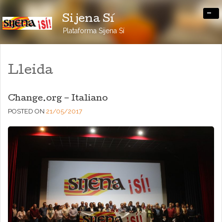
-
Sijena Sí
Plataforma Sijena Sí
Lleida
Change.org – Italiano
POSTED ON
21/05/2017