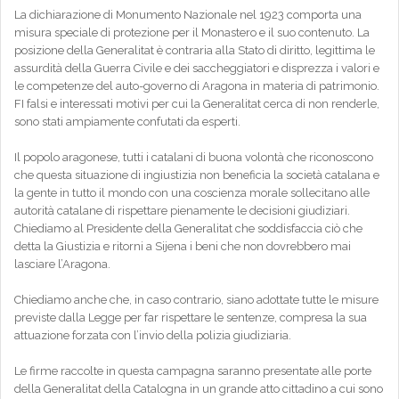
La dichiarazione di Monumento Nazionale nel 1923 comporta una
misura speciale di protezione per il Monastero e il suo contenuto. La
posizione della Generalitat è contraria alla Stato di diritto, legittima le
assurdità della Guerra Civile e dei saccheggiatori e disprezza i valori e
le competenze del auto-governo di Aragona in materia di patrimonio.
FI falsi e interessati motivi per cui la Generalitat cerca di non renderle,
sono stati ampiamente confutati da esperti.
Il popolo aragonese, tutti i catalani di buona volontà che riconoscono
che questa situazione di ingiustizia non beneficia la società catalana e
la gente in tutto il mondo con una coscienza morale sollecitano alle
autorità catalane di rispettare pienamente le decisioni giudiziari.
Chiediamo al Presidente della Generalitat che soddisfaccia ciò che
detta la Giustizia e ritorni a Sijena i beni che non dovrebbero mai
lasciare l’Aragona.
Chiediamo anche che, in caso contrario, siano adottate tutte le misure
previste dalla Legge per far rispettare le sentenze, compresa la sua
attuazione forzata con l’invio della polizia giudiziaria.
Le firme raccolte in questa campagna saranno presentate alle porte
della Generalitat della Catalogna in un grande atto cittadino a cui sono