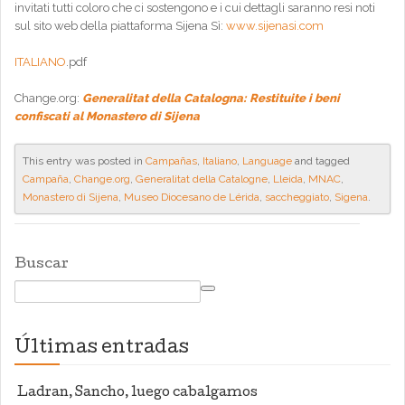
invitati tutti coloro che ci sostengono e i cui dettagli saranno resi noti
sul sito web della piattaforma Sijena Sì:
www.sijenasi.com
ITALIANO
.pdf
Change.org:
Generalitat della Catalogna: Restituite i beni
confiscati al Monastero di Sijena
This entry was posted in
Campañas
,
Italiano
,
Language
and tagged
Campaña
,
Change.org
,
Generalitat della Catalogne
,
Lleida
,
MNAC
,
Monastero di Sijena
,
Museo Diocesano de Lérida
,
saccheggiato
,
Sigena
.
Buscar
Últimas entradas
Ladran, Sancho, luego cabalgamos