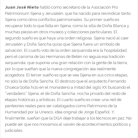
Juan José Nieto
habló como secretario de la Asociación Pro
Patrimonium Sijena y Jerusalén, que ha nacido para reivindicar tanto
Sijena como otros conflictos patrimoniales. Su primer sueño es
recuperar todo lo que falta en Sijena, como la silla de Doña Blanca y
muchas piezas en otros museos y colecciones particulares. El
segundo sueño es que haya una orden religiosa. Sijena nació al caer
Jerusalén y Doña Sancha quiso que Sijena fuera un símbolo de
salvación. El cuarto voto de la orden sanjuanista era la hospitalidad,
pero el carisma de las Hermanas de Belén no seguía esa tradición
sanjuanista, que suponía una gran relación con la gente de la tierra,
por lo que sueñan que la nueva congregación sea realmente
acogedora. El tercer sueño es que se vea Sijena en sus cinco etapas,
no solo la de Doña Sancha. El destrozo que el arquitecto Fernando
Chueca Goitia hizo en el monasterio a mitad del siglo XX buscando el
“verdadero” Sijena, el de Doña Sancha, nos ha privado del resto de
etapas históricas y artísticas. El cuarto sueño es crear una red de
panteones reales para ser catalogados como Patrimonio de la
Humanidad por la Unesco, idea original de Jorge Español. Y,
finalmente, sueñan que la DGA deje trabajar a los técnicos en paz. No
puede ser que nos movamos al vaivén de acontecimientos políticos y
judiciales.