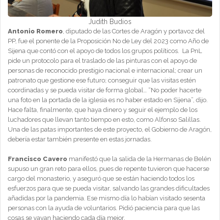
Judith Budios
Antonio Romero
, diputado de las Cortes de Aragón y portavoz del
PP, fue el ponente de la Proposición No de Ley del 2023 como Año de
Sijena que contó con el apoyo de todos los grupos políticos. La PnL
pide un protocolo para el traslado de las pinturas con el apoyo de
personas de reconocido prestigio nacional e internacional; crear un
patronato que gestione ese futuro; conseguir que las visitas estén
coordinadas y se pueda visitar de forma global… “No poder hacerte
una foto en la portada de la iglesia es no haber estado en Sijena”, dijo.
Hace falta, finalmente, que haya dinero y seguir el ejemplo de los
luchadores que llevan tanto tiempo en esto, como Alfonso Salillas.
Una de las patas importantes de este proyecto, el Gobierno de Aragón,
debería estar también presente en estas jornadas.
Francisco Cavero
manifestó que la salida de la Hermanas de Belén
supuso un gran reto para ellos, pues de repente tuvieron que hacerse
cargo del monasterio, y aseguró que se están haciendo todos los
esfuerzos para que se pueda visitar, salvando las grandes dificultades
añadidas por la pandemia. Ese mismo día lo habían visitado sesenta
personas con la ayuda de voluntarios. Pidió paciencia para que las
cosas se vayan haciendo cada día mejor.