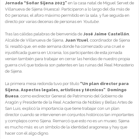
Jornada “Soñar Sijena 2023”
en la casa natal de Miguel Servet de
Villanueva de Sijena (Huesca). Participaron a lo largo del día más de
60 personas, el aforo máximo permitido en la sala, y fue seguida en
directo por varias decenas de personas en
Youtube
.
Tras las cálidas palabras de bienvenida de
José Jaime Castellón
,
Alcalde de Villanueva de Sijena,
Juan Yzuel
, coordinador de Sijena
Sí, resaltó que, en este semana donde ha comenzado una cruel e
injustificada guerra en Ucrania, los participantes de esta jornada
venían también para trabajar en cerrar las heridas de nuestro propia
guerra civil que todavía son patentes en las ruinas del Real Monasterio
de Sijena.
La primera mesa redonda tuvo por título
“Un plan director para
Sijena. Aspectos legales, artísticos y técnicos”
.
Domingo
Buesa
, como exdirector General de Patrimonio del Gobierno de
Aragón y Presidente de la Real Academia de Nobles y Bellas Artes de
San Luis, explicó la importancia que tiene trabajar con un plan
director cuando se intervienen en conjuntos históricos tan importantes
y complejos como Sijena. Remarcó que esto no es un museo; Sijena
es mucho más: es un símbolo de la identidad aragonesa y hay que
hacer con él algo digno.