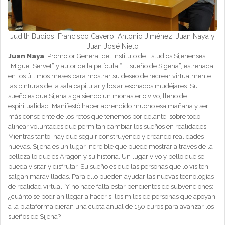
Judith Budios, Francisco Cavero, Antonio Jiménez, Juan Naya y
Juan José Nieto
Juan Naya
, Promotor General del Instituto de Estudios Sijenenses
“Miguel Servet” y autor de la película “El sueño de Sigena”, estrenada
en los últimos meses para mostrar su deseo de recrear virtualmente
las pinturas de la sala capitular y los artesonados mudéjares. Su
sueño es que Sijena siga siendo un monasterio vivo, lleno de
espiritualidad. Manifestó haber aprendido mucho esa mañana y ser
más consciente de los retos que tenemos por delante, sobre todo
alinear voluntades que permitan cambiar los sueños en realidades.
Mientras tanto, hay que seguir construyendo y creando realidades
nuevas. Sijena es un lugar increíble que puede mostrar a través de la
belleza lo que es Aragón y su historia. Un lugar vivo y bello que se
pueda visitar y disfrutar. Su sueño es que las personas que lo visiten
salgan maravilladas. Para ello pueden ayudar las nuevas tecnologías
de realidad virtual. Y no hace falta estar pendientes de subvenciones:
¿cuánto se podrían llegar a hacer si los miles de personas que apoyan
a la plataforma dieran una cuota anual de 150 euros para avanzar los
sueños de Sijena?