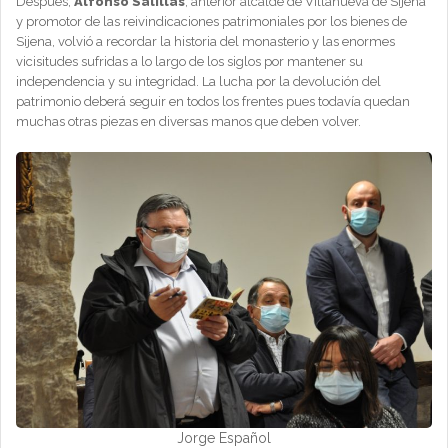
Después,
Alfonso Salillas
, anterior alcalde de Villanueva de Sijena
y promotor de las reivindicaciones patrimoniales por los bienes de
Sijena, volvió a recordar la historia del monasterio y las enormes
vicisitudes sufridas a lo largo de los siglos por mantener su
independencia y su integridad. La lucha por la devolución del
patrimonio deberá seguir en todos los frentes pues todavía quedan
muchas otras piezas en diversas manos que deben volver.
Jorge Español