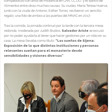
compatibilizó con años de militancia en CHA, CC.OO. y el Banco de
Alimentos entre otras muchas causas. Su viudas, María Teresa Huerva,
junto con la viuda de Antonio, Esther Torres, recibieron un sencillo
regalo: una foto de ambos a las puertas del MNAC en 2017.
Tras la comida, la jornada continuó por la tarde con la tercera mesa
redonda, moderada por Judith Budios.
Salvador Ariste
se excusó
por no poder ayudarla al tener que hacer gestiones por un robo en su
casa. La mesa llevaba como título:
“Los sueños de Sijena:
Exposición de lo que distintas instituciones y personas
relevantes sueñan para el monasterio desde
sensibilidades y visiones diversas”
.