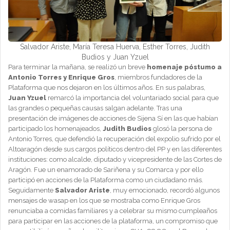
Salvador Ariste, María Teresa Huerva, Esther Torres, Judith
Budios y Juan Yzuel
Para terminar la mañana, se realizó un breve
homenaje póstumo a
Antonio Torres y Enrique Gros
, miembros fundadores de la
Plataforma que nos dejaron en los últimos años. En sus palabras,
Juan Yzuel
remarcó la importancia del voluntariado social para que
las grandes o pequeñas causas salgan adelante. Tras una
presentación de imágenes de acciones de Sijena Sí en las que habían
participado los homenajeados,
Judith Budios
glosó la persona de
Antonio Torres, que defendió la recuperación del expolio sufrido por el
Altoaragón desde sus cargos políticos dentro del PP y en las diferentes
instituciones: como alcalde, diputado y vicepresidente de las Cortes de
Aragón. Fue un enamorado de Sariñena y su Comarca y por ello
participó en acciones de la Plataforma como un ciudadano más.
Seguidamente
Salvador Ariste
, muy emocionado, recordó algunos
mensajes de wasap en los que se mostraba como Enrique Gros
renunciaba a comidas familiares y a celebrar su mismo cumpleaños
para participar en las acciones de la plataforma, un compromiso que