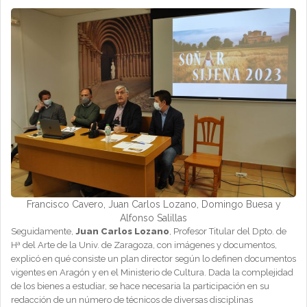
Francisco Cavero, Juan Carlos Lozano, Domingo Buesa y
Alfonso Salillas
Seguidamente,
Juan Carlos Lozano
, Profesor Titular del Dpto. de
Hª del Arte de la Univ. de Zaragoza, con imágenes y documentos,
explicó en qué consiste un plan director según lo definen documentos
vigentes en Aragón y en el Ministerio de Cultura. Dada la complejidad
de los bienes a estudiar, se hace necesaria la participación en su
redacción de un número de técnicos de diversas disciplinas