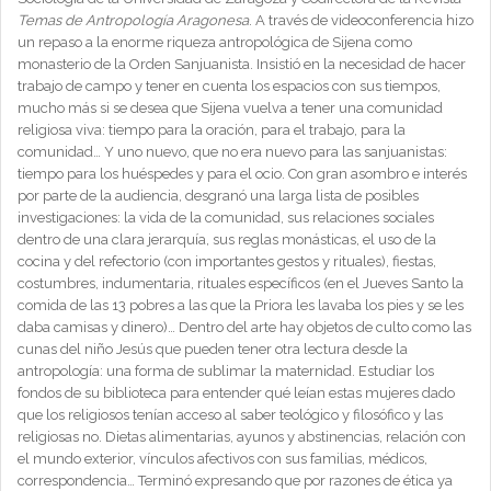
Temas de Antropología Aragonesa
. A través de videoconferencia hizo
un repaso a la enorme riqueza antropológica de Sijena como
monasterio de la Orden Sanjuanista. Insistió en la necesidad de hacer
trabajo de campo y tener en cuenta los espacios con sus tiempos,
mucho más si se desea que Sijena vuelva a tener una comunidad
religiosa viva: tiempo para la oración, para el trabajo, para la
comunidad… Y uno nuevo, que no era nuevo para las sanjuanistas:
tiempo para los huéspedes y para el ocio. Con gran asombro e interés
por parte de la audiencia, desgranó una larga lista de posibles
investigaciones: la vida de la comunidad, sus relaciones sociales
dentro de una clara jerarquía, sus reglas monásticas, el uso de la
cocina y del refectorio (con importantes gestos y rituales), fiestas,
costumbres, indumentaria, rituales específicos (en el Jueves Santo la
comida de las 13 pobres a las que la Priora les lavaba los pies y se les
daba camisas y dinero)… Dentro del arte hay objetos de culto como las
cunas del niño Jesús que pueden tener otra lectura desde la
antropología: una forma de sublimar la maternidad. Estudiar los
fondos de su biblioteca para entender qué leían estas mujeres dado
que los religiosos tenían acceso al saber teológico y filosófico y las
religiosas no. Dietas alimentarias, ayunos y abstinencias, relación con
el mundo exterior, vínculos afectivos con sus familias, médicos,
correspondencia… Terminó expresando que por razones de ética ya