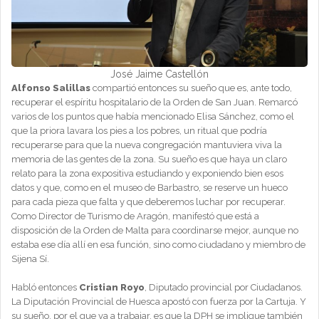
José Jaime Castellón
Alfonso Salillas
compartió entonces su sueño que es, ante todo,
recuperar el espíritu hospitalario de la Orden de San Juan. Remarcó
varios de los puntos que había mencionado Elisa Sánchez, como el
que la priora lavara los pies a los pobres, un ritual que podría
recuperarse para que la nueva congregación mantuviera viva la
memoria de las gentes de la zona. Su sueño es que haya un claro
relato para la zona expositiva estudiando y exponiendo bien esos
datos y que, como en el museo de Barbastro, se reserve un hueco
para cada pieza que falta y que deberemos luchar por recuperar.
Como Director de Turismo de Aragón, manifestó que está a
disposición de la Orden de Malta para coordinarse mejor, aunque no
estaba ese día allí en esa función, sino como ciudadano y miembro de
Sijena Sí.
Habló entonces
Cristian Royo
, Diputado provincial por Ciudadanos.
La Diputación Provincial de Huesca apostó con fuerza por la Cartuja. Y
su sueño, por el que va a trabajar, es que la DPH se implique también