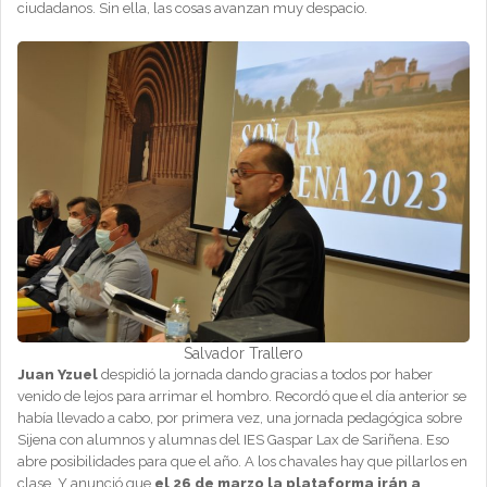
ciudadanos. Sin ella, las cosas avanzan muy despacio.
Salvador Trallero
Juan Yzuel
despidió la jornada dando gracias a todos por haber
venido de lejos para arrimar el hombro. Recordó que el día anterior se
había llevado a cabo, por primera vez, una jornada pedagógica sobre
Sijena con alumnos y alumnas del IES Gaspar Lax de Sariñena. Eso
abre posibilidades para que el año. A los chavales hay que pillarlos en
clase. Y anunció que
el 26 de marzo la plataforma irán a