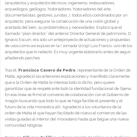
(arquitectos y arquitectos técnicos, ingenieros, restauradores,
arqueólogos, geólogos, historiadores, historiadores del arte,
documentalistas, gestores, juristas…), todos ellos coordinados por un
arquitecto, para asegurar la consecución de una visión global y
acertada del bien, su problemática y necesidades. Explicó que el
llamado “plan director” del anterior Director General de patrimonio, D.
Ignacio Escuín, era solo un anteproyecto de actuaciones y propuestas
de usos como así expuso en la I Jornada (2019) Luis Franco, uno de los
arquitectos que lo redactó. Es muy urgente elaborarlo antes de seguir
añadiendo parches.
Tras él,
Francisco Cavero de Pedro
, representante de la Orden de
Malta, agradeció las anteriores explicaciones y manifestó claramente
que a la Orden de Malta le interesa todo lo dicho, pero quiere
garantizar que se respete ante todo la identidad fundacional de Sijena.
En esa línea se firmó el convenio de colaboración con el Gobierno de
Aragón buscando que todo lo que se haga facilite el presente y el
futuro de la vida monástica allí. Agradeció a los voluntarios de la
orden de Malta el que hayan facilitado de nuevo el comienzo de las
visitas guiadas al interior del monasterio hasta que llegue una nueva
comunidad religiosa.