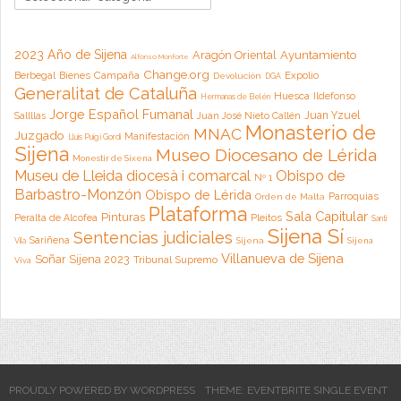
2023 Año de Sijena
Aragón Oriental
Ayuntamiento
Alfonso Monforte
Change.org
Campaña
Berbegal
Bienes
Expolio
Devolución
DGA
Generalitat de Cataluña
Huesca
Ildefonso
Hermanas de Belén
Jorge Español Fumanal
Juan Yzuel
Sallllas
Juan José Nieto Callén
Monasterio de
MNAC
Juzgado
Manifestación
Lluis Puig i Gordi
Sijena
Museo Diocesano de Lérida
Monestir de Sixena
Museu de Lleida diocesà i comarcal
Obispo de
Nº 1
Barbastro-Monzón
Obispo de Lérida
Parroquias
Orden de Malta
Plataforma
Sala Capitular
Pinturas
Peralta de Alcofea
Pleitos
Santi
Sijena Sí
Sentencias judiciales
Sariñena
Sijena
Sijena
Vila
Villanueva de Sijena
Soñar Sijena 2023
Tribunal Supremo
Viva
PROUDLY POWERED BY WORDPRESS
THEME: EVENTBRITE SINGLE EVENT