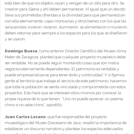
está bien de que los objetos vayan y vengan de un sitio para otro. Se
crearon para Sijena y ahí deben permanecer. Al igual que un devoto
lleva sus prometidas ofrendas a la divinidad para que permanezcan
con ella eternamente, cajas mortuorias y otros bienes con los que las
sanjuanistas vivieron, rezaron, durmieron, se alimentaron o murieron,
deben retornar para siempre a los espacios para los que se diseñaron
y se usaron.
Domingo Buesa
, como anterior Director Científico del Museo Alma
Mater de Zaragoza, planteó que cualquier proyecto museístico debe
ser rentable. No se puede seguir montando cosas que son malos
negocios eternamente dependientes. El patrimonio es rentable y
puede empresarializarse para tener éxito y continuidad. Y si fijamos
gente al territorio que trabaje al servicio de este patrimonio, hacemos
que toda la población se sienta vinculada y comprometida con estos
proyectos. Esto hará que se interesen ellos mismos por conocer la
propia riqueza de lo que tienen. “Uno no puede apreciar un poema
chino si no sabe chino”, apostilló.
Juan Carlos Lozano
, que fue responsable del proyecto
museológico del Museo Diocesano de Jaca, resaltó la importancia de
establecer un discurso narrativo y plantear los espacios adecuados