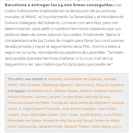
Barcelona a entregar las 14.000 firmas conseguidas
a las
cuatro instituciones implicadas en la devolución de las pinturas
murales: el MNAC, el Ayuntamiento, la Generalitat y el Ministerio de
Cultura-Delegado del Gobierno. Lo harán con sencillez, pero con
determinación, para pedir a nuestros hermanos catalanes que sus
políticos dejen de poner palos en las ruedas. Finalmente, Sijena Sí
comparecerá ante las Cortes de Aragón para llevar las conclusiones
de esta jornada y hacer el seguimiento de la PNL. Animó a todos a
seguir en la lucha, recordando las palabras de Labordeta: “También
será posible que esta hermosa mañana, ni tú ni yo ni el otro la
lleguemos a ver; pero habrá que forzarla para que pueda ser”.
This entry was posted in
Acciones
,
Generalitat de Cataluña
,
Jornada
,
MNAC
,
Plan Director
,
Plataforma Sijena Sí
,
Sijena 2023
,
Tribunal Supremo
and tagged
26 febrero 2022
,
Alfonso Salillas
,
Antonio Jiménez Martínez
,
Antonio Romero
,
Carmen Lacarra
,
Cristian Royo
,
Domingo Buesa
,
Francisco Cavero de Pedro
,
Fundación Santa María de Albarracín
,
Gerardo
Oliván
,
II
,
Jorge Español Fumanal
,
José Jaime Castellón
,
Juan Carlos
Lozano
,
Juan José Nieto Callén
,
Juan Yzuel
,
Judith Budios
,
Luis Franco
,
Monasterio de Sijena
,
Museo de Arte Sacro de Teruel
,
Orden de Malta
,
Orden Sanjuanista
,
Salvador Ariste
,
Salvador Trallero
,
Soñar Sijena 2023
.