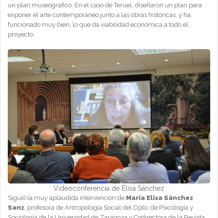
un plan museográfico. En el caso de Teruel, diseñaron un plan para
exponer el arte contemporáneo junto a las obras históricas, y ha
funcionado muy bien, lo que da viabilidad económica a todo el
proyecto.
Videoconferencia de Elisa Sánchez
Siguió la muy aplaudida intervención de
María Elisa Sánchez
Sanz
, profesora de Antropología Social del Dpto. de Psicología y
Sociología de la Universidad de Zaragoza y Codirectora de la Revista