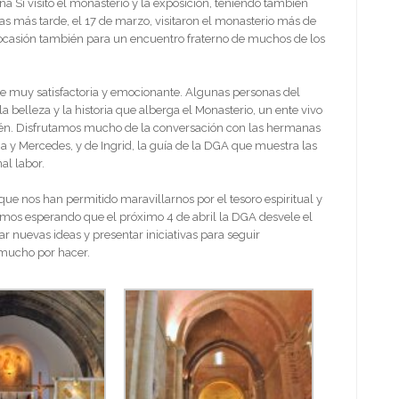
ena Sí visitó el monasterio y la exposición, teniendo también
as más tarde, el 17 de marzo, visitaron el monasterio más de
ocasión también para un encuentro fraterno de muchos de los
 fue muy satisfactoria y emocionante. Algunas personas del
a belleza y la historia que alberga el Monasterio, un ente vivo
elén. Disfrutamos mucho de la conversación con las hermanas
na y Mercedes, y de Ingrid, la guía de la DGA que muestra las
al labor.
que nos han permitido maravillarnos por el tesoro espiritual y
uimos esperando que el próximo 4 de abril la DGA desvele el
ar nuevas ideas y presentar iniciativas para seguir
mucho por hacer.