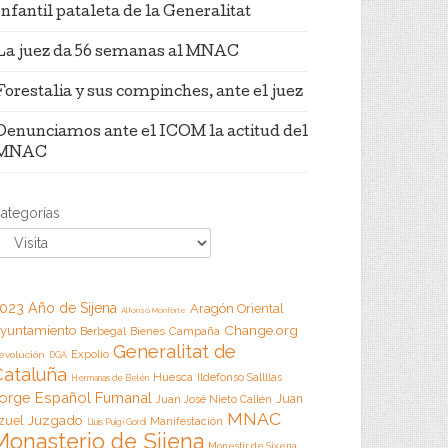
Infantil pataleta de la Generalitat
La juez da 56 semanas al MNAC
Forestalia y sus compinches, ante el juez
Denunciamos ante el ICOM la actitud del
MNAC
ategorías
023 Año de Sijena
Aragón Oriental
Alfonso Monforte
Change.org
yuntamiento
Campaña
Berbegal
Bienes
Generalitat de
Expolio
evolución
DGA
Cataluña
Huesca
Ildefonso Sallllas
Hermanas de Belén
orge Español Fumanal
Juan
Juan José Nieto Callén
MNAC
Juzgado
zuel
Manifestación
Lluis Puig i Gordi
Monasterio de Sijena
Monestir de Sixena