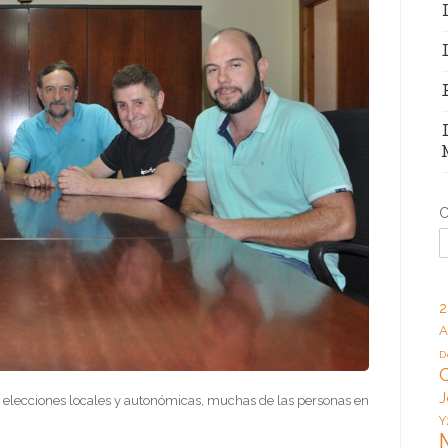
C
2
A
D
J
 elecciones locales y autonómicas, muchas de las personas en
Y