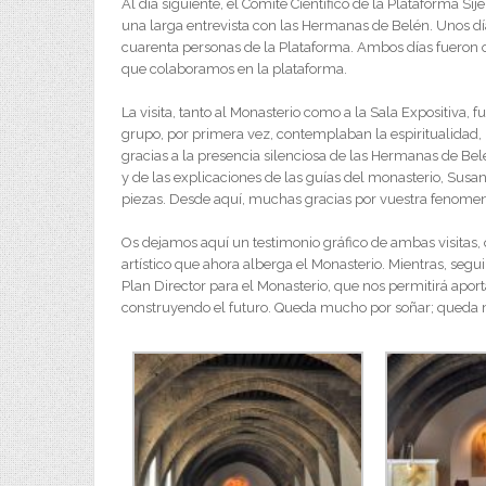
Al día siguiente, el Comité Científico de la Plataforma Sij
una larga entrevista con las Hermanas de Belén. Unos dí
cuarenta personas de la Plataforma. Ambos días fueron 
que colaboramos en la plataforma.
La visita, tanto al Monasterio como a la Sala Expositiva,
grupo, por primera vez, contemplaban la espiritualidad, l
gracias a la presencia silenciosa de las Hermanas de B
y de las explicaciones de las guías del monasterio, Susa
piezas. Desde aquí, muchas gracias por vuestra fenomen
Os dejamos aquí un testimonio gráfico de ambas visitas, 
artístico que ahora alberga el Monasterio. Mientras, seg
Plan Director para el Monasterio, que nos permitirá aport
construyendo el futuro. Queda mucho por soñar; queda 