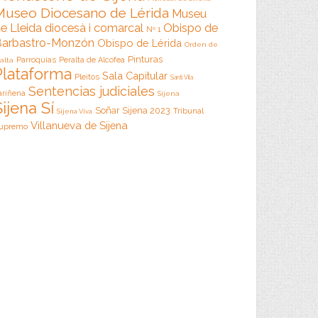
Museo Diocesano de Lérida
Museu
e Lleida diocesà i comarcal
Obispo de
Nº 1
arbastro-Monzón
Obispo de Lérida
Orden de
Pinturas
Parroquias
Peralta de Alcofea
alta
Plataforma
Sala Capitular
Pleitos
Santi Vila
Sentencias judiciales
ariñena
Sijena
Sijena Sí
Soñar Sijena 2023
Tribunal
Sijena Viva
Villanueva de Sijena
upremo