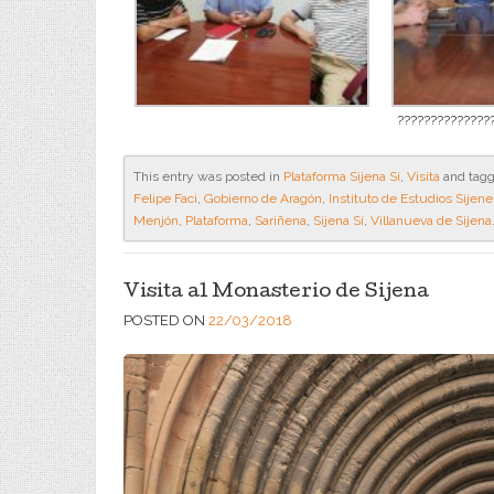
??????????????
This entry was posted in
Plataforma Sijena Sí
,
Visita
and tag
Felipe Faci
,
Gobierno de Aragón
,
Instituto de Estudios Sijen
Menjón
,
Plataforma
,
Sariñena
,
Sijena Sí
,
Villanueva de Sijena
Visita al Monasterio de Sijena
POSTED ON
22/03/2018