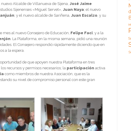
l nuevo Alcalde de Villanueva de Sijena,
José Jaime
 Estudios Sijenenses «Miguel Servet»,
Juan Naya
; el nuevo
d
anjuán
; y el nuevo alcalde de Sariñena,
Juan Escalzo
, y su
B
M
te mes al nuevo Consejero de Educación,
Felipe Faci
, y a la
enjón
. La Plataforma, en la misma semana, pidió una reunión
S
oridades. El Consejero respondió rápidamente diciendo que en
s a la espera.
S
a oportunidad de que apoyen nuestra Plataforma en tres
 los recursos y permisos necesarios; la
participación
activa
ia
como miembros de nuestra Asociación, que es la
festando su nivel de compromiso personal con este gran