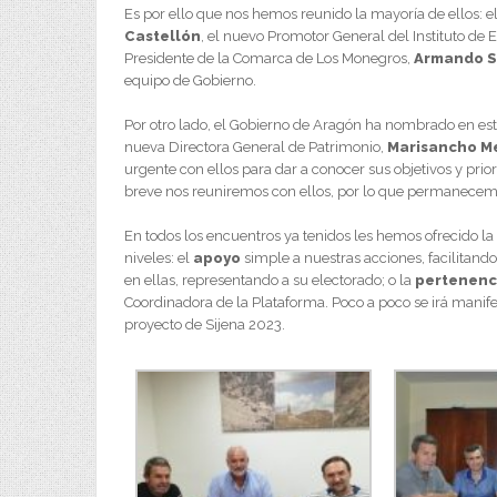
Es por ello que nos hemos reunido la mayoría de ellos: e
Castellón
, el nuevo Promotor General del Instituto de
Presidente de la Comarca de Los Monegros,
Armando S
equipo de Gobierno.
Por otro lado, el Gobierno de Aragón ha nombrado en es
nueva Directora General de Patrimonio,
Marisancho M
urgente con ellos para dar a conocer sus objetivos y pri
breve nos reuniremos con ellos, por lo que permanecemo
En todos los encuentros ya tenidos les hemos ofrecido l
niveles: el
apoyo
simple a nuestras acciones, facilitando
en ellas, representando a su electorado; o la
pertenenc
Coordinadora de la Plataforma. Poco a poco se irá mani
proyecto de Sijena 2023.