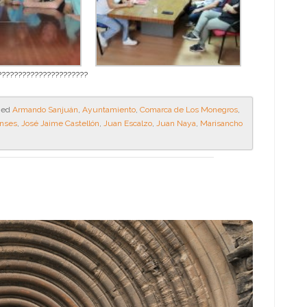
??????????????????????
ged
Armando Sanjuán
,
Ayuntamiento
,
Comarca de Los Monegros
,
enses
,
José Jaime Castellón
,
Juan Escalzo
,
Juan Naya
,
Marisancho
.