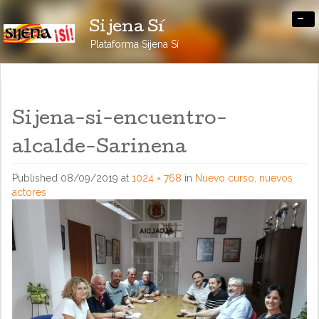
-
Sijena Sí
Plataforma Sijena Sí
Sijena-si-encuentro-
alcalde-Sarinena
Published
08/09/2019
at
1024 × 768
in
Nuevo curso, nuevos
actores