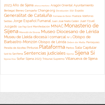
2023 Año de Sijena
Aragón Oriental
Ayuntamiento
Alfonso Monforte
Change.org
Campaña
Berbegal
Bienes
Expolio
Devolución
DGA
Generalitat de Cataluña
Huesca
Ildefonso
Hermanas de Belén
Jorge Español Fumanal
Juan Yzuel
Sallllas
Juan José Nieto Callén
Monasterio de
MNAC
Juzgado
Manifestación
Lluis Puig i Gordi
Sijena
Museo Diocesano de Lérida
Monestir de Sixena
Museu de Lleida diocesà i comarcal
Obispo de
Nº 1
Barbastro-Monzón
Obispo de Lérida
Parroquias
Orden de Malta
Plataforma
Sala Capitular
Pinturas
Peralta de Alcofea
Pleitos
Sijena Sí
Sentencias judiciales
Sariñena
Sijena
Santi Vila
Villanueva de Sijena
Soñar Sijena 2023
Tribunal Supremo
Sijena Viva