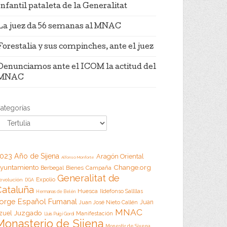
Infantil pataleta de la Generalitat
La juez da 56 semanas al MNAC
Forestalia y sus compinches, ante el juez
Denunciamos ante el ICOM la actitud del
MNAC
ategorías
023 Año de Sijena
Aragón Oriental
Alfonso Monforte
Change.org
yuntamiento
Campaña
Berbegal
Bienes
Generalitat de
Expolio
evolución
DGA
Cataluña
Huesca
Ildefonso Sallllas
Hermanas de Belén
orge Español Fumanal
Juan
Juan José Nieto Callén
MNAC
Juzgado
zuel
Manifestación
Lluis Puig i Gordi
Monasterio de Sijena
Monestir de Sixena