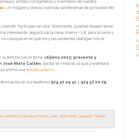
Casamayor, ambos compañeros y miembros de nuestra
ta»
, un insigne y precoz violinista sariñenense de principios del
d
B
 rotando. Participan en ella, libremente, quienes desean tener
M
a interesante, seguido de la cena (menú + 3 € para la cena y
n un coloquio en el que los y las asistentes dialogan con el
S
S
r la tertulia con el tema
«Sijena 2023: presente y
n José Nieto
Callén
, doctor en Historia, al que presentará
e ya animó una
tertulia anterior
.
información en los teléfonos
974 57 09 51
y
974 57 00 79
.
an Antonio Casamayor Anoro
,
Juan José Nieto
,
Salvador Trallero
,