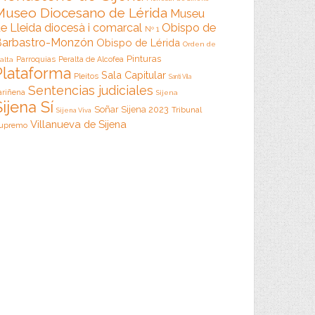
Museo Diocesano de Lérida
Museu
e Lleida diocesà i comarcal
Obispo de
Nº 1
arbastro-Monzón
Obispo de Lérida
Orden de
Pinturas
Parroquias
Peralta de Alcofea
alta
Plataforma
Sala Capitular
Pleitos
Santi Vila
Sentencias judiciales
ariñena
Sijena
Sijena Sí
Soñar Sijena 2023
Tribunal
Sijena Viva
Villanueva de Sijena
upremo