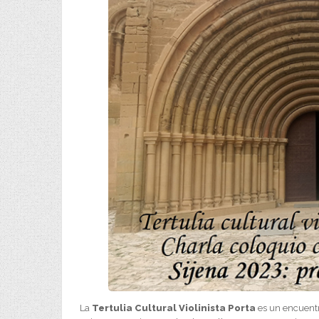
La
Tertulia Cultural Violinista Porta
es un encuentr