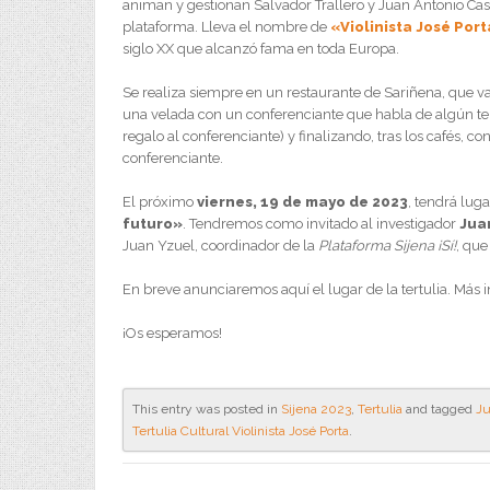
animan y gestionan Salvador Trallero y Juan Antonio 
plataforma. Lleva el nombre de
«Violinista José Por
siglo XX que alcanzó fama en toda Europa.
Se realiza siempre en un restaurante de Sariñena, que va
una velada con un conferenciante que habla de algún tem
regalo al conferenciante) y finalizando, tras los cafés, co
conferenciante.
El próximo
viernes, 19 de mayo de 2023
, tendrá luga
futuro»
. Tendremos como invitado al investigador
Jua
Juan Yzuel, coordinador de la
Plataforma Sijena ¡Sí!
, qu
En breve anunciaremos aquí el lugar de la tertulia. Más 
¡Os esperamos!
This entry was posted in
Sijena 2023
,
Tertulia
and tagged
Ju
Tertulia Cultural Violinista José Porta
.