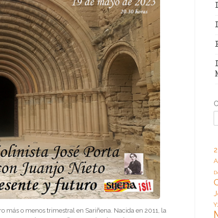
C
2
A
D
J
Y
o más o menos trimestral en Sariñena. Nacida en 2011, la