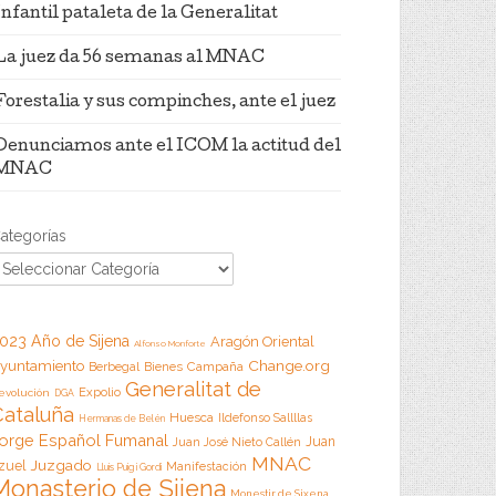
Infantil pataleta de la Generalitat
La juez da 56 semanas al MNAC
Forestalia y sus compinches, ante el juez
Denunciamos ante el ICOM la actitud del
MNAC
ategorías
023 Año de Sijena
Aragón Oriental
Alfonso Monforte
Change.org
yuntamiento
Campaña
Berbegal
Bienes
Generalitat de
Expolio
evolución
DGA
Cataluña
Huesca
Ildefonso Sallllas
Hermanas de Belén
orge Español Fumanal
Juan
Juan José Nieto Callén
MNAC
Juzgado
zuel
Manifestación
Lluis Puig i Gordi
Monasterio de Sijena
Monestir de Sixena