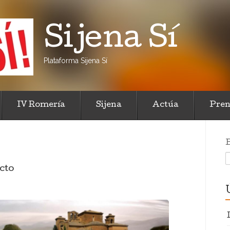
Sijena Sí
Plataforma Sijena Sí
IV Romería
Sijena
Actúa
Pren
cto