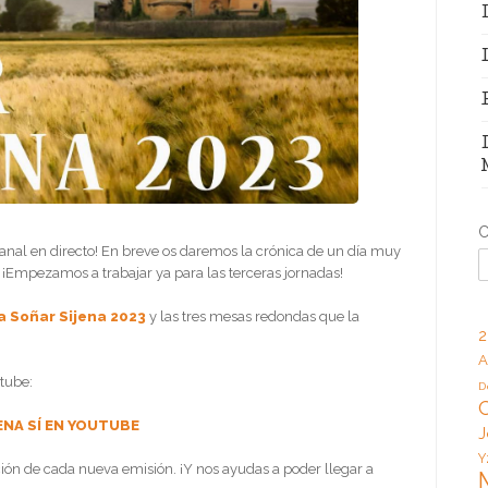
C
canal en directo! En breve os daremos la crónica de un día muy
. ¡Empezamos a trabajar ya para las terceras jornadas!
da Soñar Sijena 2023
y las tres mesas redondas que la
2
A
utube:
D
ENA SÍ EN YOUTUBE
J
Y
ación de cada nueva emisión. ¡Y nos ayudas a poder llegar a