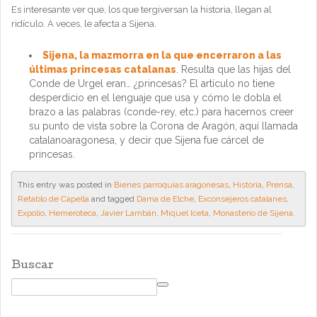
Es interesante ver que, los que tergiversan la historia, llegan al
ridículo. A veces, le afecta a Sijena.
Sijena, la mazmorra en la que encerraron a las
últimas princesas catalanas
. Resulta que las hijas del
Conde de Urgel eran… ¿princesas? El artículo no tiene
desperdicio en el lenguaje que usa y cómo le dobla el
brazo a las palabras (conde-rey, etc.) para hacernos creer
su punto de vista sobre la Corona de Aragón, aquí llamada
catalanoaragonesa, y decir que Sijena fue cárcel de
princesas.
This entry was posted in
Bienes parroquias aragonesas
,
Historia
,
Prensa
,
Retablo de Capella
and tagged
Dama de Elche
,
Exconsejeros catalanes
,
Expolio
,
Hemeroteca
,
Javier Lambán
,
Miquel Iceta
,
Monasterio de Sijena
.
Buscar