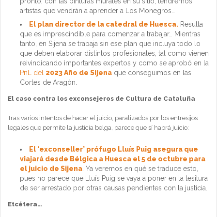
pronto, con las pinturas murales en su sitio, tendremos
artistas que vendrán a aprender a Los Monegros…
El plan director de la catedral de Huesca.
Resulta
que es imprescindible para comenzar a trabajar… Mientras
tanto, en Sijena se trabaja sin ese plan que incluya todo lo
que deben elaborar distintos profesionales, tal como vienen
reivindicando importantes expertos y como se aprobó en la
PnL del
2023 Año de Sijena
que conseguimos en las
Cortes de Aragón.
El caso contra los exconsejeros de Cultura de Cataluña
Tras varios intentos de hacer el juicio, paralizados por los entresijos
legales que permite la justicia belga, parece que sí habrá juicio:
El ‘exconseller’ prófugo Lluís Puig asegura que
viajará desde Bélgica a Huesca el 5 de octubre para
el juicio de Sijena
. Ya veremos en qué se traduce esto,
pues no parece que Lluís Puig se vaya a poner en la tesitura
de ser arrestado por otras causas pendientes con la justicia.
Etcétera…