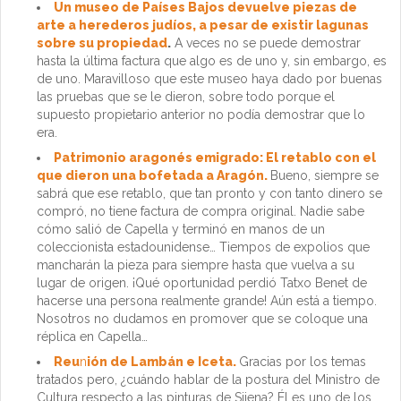
Un museo de Países Bajos devuelve piezas de
arte a herederos judíos, a pesar de existir lagunas
sobre su propiedad
.
A veces no se puede demostrar
hasta la última factura que algo es de uno y, sin embargo, es
de uno. Maravilloso que este museo haya dado por buenas
las pruebas que se le dieron, sobre todo porque el
supuesto propietario anterior no podía demostrar que lo
era.
Patrimonio aragonés emigrado: El retablo con el
que dieron una bofetada a Aragón.
Bueno, siempre se
sabrá que ese retablo, que tan pronto y con tanto dinero se
compró, no tiene factura de compra original. Nadie sabe
cómo salió de Capella y terminó en manos de un
coleccionista estadounidense… Tiempos de expolios que
mancharán la pieza para siempre hasta que vuelva a su
lugar de origen. ¡Qué oportunidad perdió Tatxo Benet de
hacerse una persona realmente grande! Aún está a tiempo.
Nosotros no dudamos en promover que se coloque una
réplica en Capella…
Reu
n
ión de Lambán e Iceta
.
Gracias por los temas
tratados pero, ¿cuándo hablar de la postura del Ministro de
Cultura respecto a las pinturas de Sijena? Él es uno de los