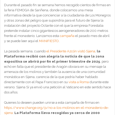
Durante el pasado fin se semana hemos recogido cientos de firmas en
la feria FEMOGA de Sariñena, donde colocamos una mesa
informativa desde la que concienciar a la ciudadanía de Los Monegros
y otras zonas del peligro que supondría para el futuro de Sijena la
instalación del proyecto Octante con el que la empresa Forestalia
pretende instalar cinco gigantescos aerogeneradores de 200 metros
frente al monasterio. Lanzamos esta
campaña
el pasado mes de abril
y se puede leer aquí el
MANIFIESTO
.
La pasada semana, cuando
el Presidente Azcón visitó Sijena
,
la
Plataforma recibió con alegría la noticia de que la zona
expositiva se abrirá por fin el primer trimestre de 2025
, pero
echó en falta que el presidente de Aragón obviara en su mensaje la
amenaza de los molinos y también la ausencia de una comunidad
monástica en Sijena, carencia de la que podría haber hablado
directamente con el Papa Francisco en su
visita a Roma
durante este
verano. Sijena Sí ya envió una petición al Vaticano en este sentido hace
dos años.
Quienes lo deseen pueden unirse a esta campaña de firmas en
https://www.change.org/p/no-a-los-molinos-en-el-monasterio-de-
sijena
.
La Plataforma lleva recogidas ya cerca de 2000