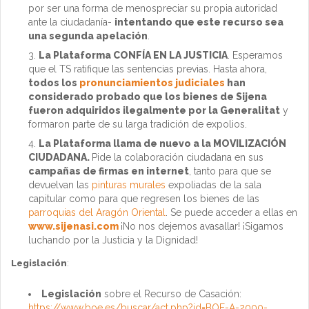
por ser una forma de menospreciar su propia autoridad
ante la ciudadanía-
intentando que este recurso sea
una segunda apelación
.
La Plataforma CONFÍA EN LA JUSTICIA
. Esperamos
que el TS ratifique las sentencias previas. Hasta ahora,
todos los
pronunciamientos judiciales
han
considerado probado que los bienes de Sijena
fueron adquiridos ilegalmente por la Generalitat
y
formaron parte de su larga tradición de expolios.
La Plataforma llama de nuevo a la MOVILIZACIÓN
CIUDADANA.
Pide la colaboración ciudadana en sus
campañas de firmas en internet
, tanto para que se
devuelvan las
pinturas murales
expoliadas de la sala
capitular como para que regresen los bienes de las
parroquias del Aragón Oriental
. Se puede acceder a ellas en
www.sijenasi.com
¡No nos dejemos avasallar! ¡Sigamos
luchando por la Justicia y la Dignidad!
Legislación
:
Legislación
sobre el Recurso de Casación:
https://www.boe.es/buscar/act.php?id=BOE-A-2000-