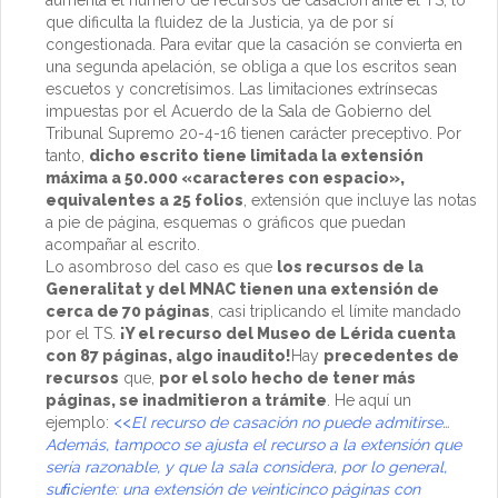
aumenta el número de recursos de casación ante el TS, lo
que dificulta la fluidez de la Justicia, ya de por sí
congestionada. Para evitar que la casación se convierta en
una segunda apelación, se obliga a que los escritos sean
escuetos y concretísimos. Las limitaciones extrínsecas
impuestas por el Acuerdo de la Sala de Gobierno del
Tribunal Supremo 20-4-16 tienen carácter preceptivo. Por
tanto,
dicho escrito tiene limitada la extensión
máxima a 50.000 «caracteres con espacio»,
equivalentes a 25 folios
, extensión que incluye las notas
a pie de página, esquemas o gráficos que puedan
acompañar al escrito.
Lo asombroso del caso es que
los recursos de la
Generalitat y del MNAC tienen una extensión de
cerca de 70 páginas
, casi triplicando el límite mandado
por el TS.
¡Y el recurso del Museo de Lérida cuenta
con 87 páginas, algo inaudito!
Hay
precedentes de
recursos
que,
por el solo hecho de tener más
páginas, se inadmitieron a trámite
. He aquí un
ejemplo:
<<
El recurso de casación no puede admitirse…
Además, tampoco se ajusta el recurso a la extensión que
sería razonable, y que la sala considera, por lo general,
suﬁciente: una extensión de veinticinco páginas con