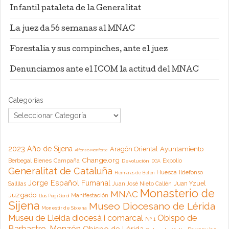
Infantil pataleta de la Generalitat
La juez da 56 semanas al MNAC
Forestalia y sus compinches, ante el juez
Denunciamos ante el ICOM la actitud del MNAC
Categorías
2023 Año de Sijena
Aragón Oriental
Ayuntamiento
Alfonso Monforte
Change.org
Campaña
Berbegal
Bienes
Expolio
Devolución
DGA
Generalitat de Cataluña
Huesca
Ildefonso
Hermanas de Belén
Jorge Español Fumanal
Juan Yzuel
Sallllas
Juan José Nieto Callén
Monasterio de
MNAC
Juzgado
Manifestación
Lluis Puig i Gordi
Sijena
Museo Diocesano de Lérida
Monestir de Sixena
Museu de Lleida diocesà i comarcal
Obispo de
Nº 1
Barbastro-Monzón
Obispo de Lérida