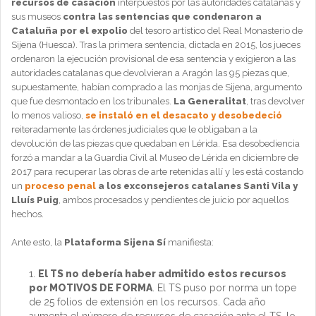
recursos de casación
interpuestos por las autoridades catalanas y
sus museos
contra las sentencias que condenaron a
Cataluña por el expolio
del tesoro artístico del Real Monasterio de
Sijena (Huesca). Tras la primera sentencia, dictada en 2015, los jueces
ordenaron la ejecución provisional de esa sentencia y exigieron a las
autoridades catalanas que devolvieran a Aragón las 95 piezas que,
supuestamente, habían comprado a las monjas de Sijena, argumento
que fue desmontado en los tribunales.
La Generalitat
, tras devolver
lo menos valioso,
se instaló en el desacato y desobedeció
reiteradamente las órdenes judiciales que le obligaban a la
devolución de las piezas que quedaban en Lérida. Esa desobediencia
forzó a mandar a la Guardia Civil al Museo de Lérida en diciembre de
2017 para recuperar las obras de arte retenidas allí y les está costando
un
proceso penal
a los exconsejeros catalanes Santi Vila y
Lluís Puig
, ambos procesados y pendientes de juicio por aquellos
hechos.
Ante esto, la
Plataforma Sijena Sí
manifiesta:
El TS no debería haber admitido estos recursos
por MOTIVOS DE FORMA
. El TS puso por norma un tope
de 25 folios de extensión en los recursos. Cada año