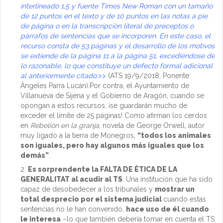
interlineado 1,5 y fuente Times New Roman con un tamaño
de 12 puntos en el texto y de 10 puntos en las notas a pie
de página o en la transcripción literal de preceptos o
párrafos de sentencias que se incorporen. En este caso, el
recurso consta de 53 páginas y el desarrollo de los motivos
se extiende de la página 11 a la página 51, excediéndose de
lo razonable, lo que constituye un defecto formal adicional
al anteriormente citado
.>>
(ATS 19/9/2018, Ponente:
Ángeles Parra Lucán).Por contra, el Ayuntamiento de
Villanueva de Sijena y el Gobierno de Aragón, cuando se
opongan a estos recursos, ¡se guardarán mucho de
exceder el límite de 25 páginas! Como afirman los cerdos
en
Rebelión en la granja
, novela de George Orwell, autor
muy ligado a la tierra de Monegros,
“todos los animales
son iguales, pero hay algunos más iguales que los
demás”
.
Es sorprendente la FALTA DE ÉTICA DE LA
GENERALITAT al acudir al TS
. Una institución que ha sido
capaz de desobedecer a los tribunales y
mostrar un
total desprecio por el sistema judicial
cuando estas
sentencias no le han convenido,
hace uso de él cuando
le interesa
–lo que también debería tomar en cuenta el TS