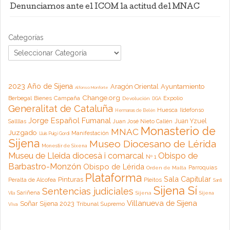
Denunciamos ante el ICOM la actitud del MNAC
Categorías
2023 Año de Sijena
Aragón Oriental
Ayuntamiento
Alfonso Monforte
Change.org
Campaña
Berbegal
Bienes
Expolio
Devolución
DGA
Generalitat de Cataluña
Huesca
Ildefonso
Hermanas de Belén
Jorge Español Fumanal
Juan Yzuel
Sallllas
Juan José Nieto Callén
Monasterio de
MNAC
Juzgado
Manifestación
Lluis Puig i Gordi
Sijena
Museo Diocesano de Lérida
Monestir de Sixena
Museu de Lleida diocesà i comarcal
Obispo de
Nº 1
Barbastro-Monzón
Obispo de Lérida
Parroquias
Orden de Malta
Plataforma
Sala Capitular
Pinturas
Peralta de Alcofea
Pleitos
Santi
Sijena Sí
Sentencias judiciales
Sariñena
Sijena
Sijena
Vila
Villanueva de Sijena
Soñar Sijena 2023
Tribunal Supremo
Viva