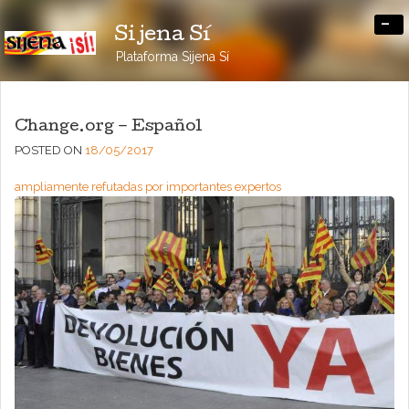
-
Sijena Sí
Plataforma Sijena Sí
Change.org – Español
POSTED ON
18/05/2017
ampliamente refutadas por importantes expertos