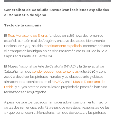
Generalitat de Cataluña: Devuelvan los bienes expoliados
al Monasterio de Sijena
Texto de la campaña
El
Real Monasterio de Sijena
, fundado en 1188, joya del románico
español, panteón real de Aragón y enclave declarado Monumento
Nacional en 1923, ha sido
repetidamente expoliado
, comenzando con
el arranque de las inigualables pinturas románicas (s. XIII) de la Sala
Capitular durante la Guerra Civil.
El Museo Nacional de Arte de Cataluña (MNAC) y la Generalitat de
Cataluña han sido
condenados en dos sentencias
(julio 2016 y abril
2015) a devolver las pinturas murales y 97 obras de arte y objetos
almacenados o exhibidos en el
MNAC
y en el
Museo Diocesano de
Lérida
, y cuyos pretendidos títulos de propiedad o posesión han sido
rechazados en los juzgados.
A pesar de que los juzgados han ordenado el cumplimiento íntegro
de las dos sentencias, solo 51 piezas que no estaban expuestas, de las
97 que pertenecen al Monasterio, han sido devueltas, y las pinturas