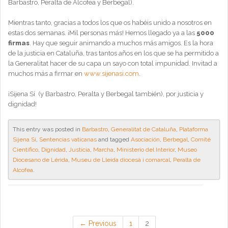
Barbastro, Peralta de Alcofea y Berbegal).
Mientras tanto, gracias a todos los que os habéis unido a nosotros en
estas dos semanas. ¡Mil personas más! Hemos llegado ya a las
5000
firmas
. Hay que seguir animando a muchos más amigos. Es la hora
de la justicia en Cataluña, tras tantos años en los que se ha permitido a
la Generalitat hacer de su capa un sayo con total impunidad. Invitad a
muchos más a firmar en
www.sijenasi.com
.
¡Sijena Sí (y Barbastro, Peralta y Berbegal también), por justicia y
dignidad!
This entry was posted in
Barbastro
,
Generalitat de Cataluña
,
Plataforma
Sijena Sí
,
Sentencias vaticanas
and tagged
Asociación
,
Berbegal
,
Comité
Científico
,
Dignidad
,
Justicia
,
Marcha
,
Ministerio del Interior
,
Museo
Diocesano de Lérida
,
Museu de Lleida diocesà i comarcal
,
Peralta de
Alcofea
.
← Previous
1
2