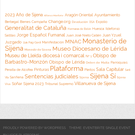
2023 Año de Sijena
Aragón Oriental
Ayuntamiento
Alfonso Monforte
Change.org
Campaña
Berbegal
Bienes
Expolio
Devolución
DGA
Generalitat de Cataluña
Huesca
Ildefonso
Hermanas de Belén
Jorge Español Fumanal
Juan Yzuel
Sallllas
Juan José Nieto Callén
Monasterio de
MNAC
Juzgado
Manifestación
Lluis Puig i Gordi
Sijena
Museo Diocesano de Lérida
Monestir de Sixena
Museu de Lleida diocesà i comarcal
Obispo de
Nº 1
Barbastro-Monzón
Obispo de Lérida
Parroquias
Orden de Malta
Plataforma
Sala Capitular
Pinturas
Peralta de Alcofea
Pleitos
Santi
Sijena Sí
Sentencias judiciales
Sariñena
Sijena
Sijena
Vila
Villanueva de Sijena
Soñar Sijena 2023
Tribunal Supremo
Viva
PROUDLY POWERED BY WORDPRESS
THEME: EVENTBRITE SINGLE EVENT