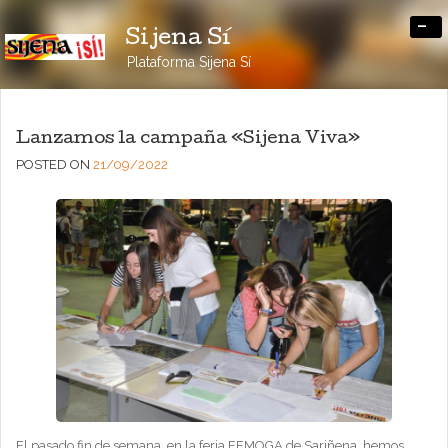
-
Sijena Sí
Plataforma Sijena Sí
Lanzamos la campaña «Sijena Viva»
POSTED ON
21/09/2022
El pasado fin de semana, en la feria FEMOGA de Sariñena, hemos