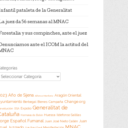
Infantil pataleta de la Generalitat
La juez da 56 semanas al MNAC
Forestalia y sus compinches, ante el juez
Denunciamos ante el ICOM la actitud del
MNAC
ategorías
023 Año de Sijena
Aragón Oriental
Alfonso Monforte
Change.org
yuntamiento
Campaña
Berbegal
Bienes
Generalitat de
Expolio
evolución
DGA
Cataluña
Huesca
Ildefonso Sallllas
Hermanas de Belén
orge Español Fumanal
Juan
Juan José Nieto Callén
MNAC
Juzgado
zuel
Manifestación
Lluis Puig i Gordi