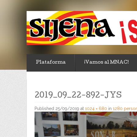
Plataforma
¡Vamos al MNAC!
2019_09_22-892-JYS
Published
25/09/2019
at
1024 × 680
in
1280 person