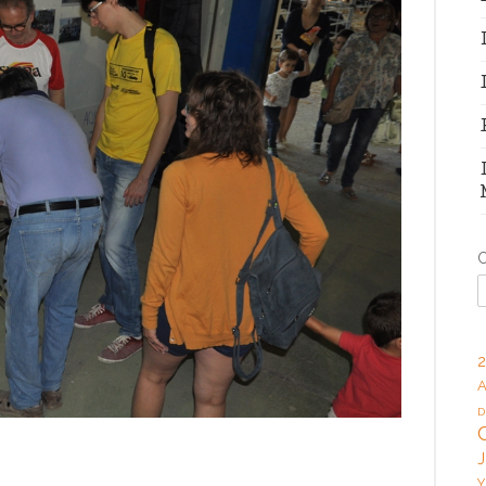
C
2
A
D
J
Y