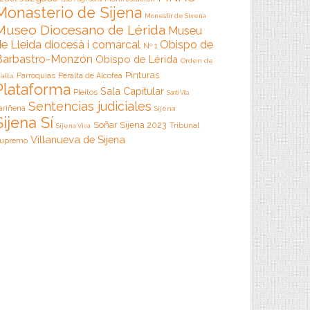
Monasterio de Sijena
Monestir de Sixena
Museo Diocesano de Lérida
Museu
e Lleida diocesà i comarcal
Obispo de
Nº 1
Barbastro-Monzón
Obispo de Lérida
Orden de
Pinturas
Parroquias
Peralta de Alcofea
alta
Plataforma
Sala Capitular
Pleitos
Santi Vila
Sentencias judiciales
ariñena
Sijena
Sijena Sí
Soñar Sijena 2023
Tribunal
Sijena Viva
Villanueva de Sijena
upremo