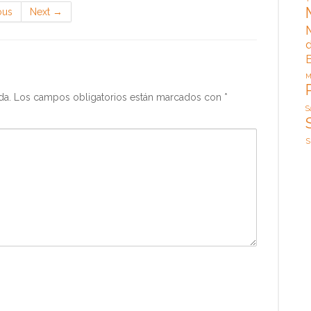
ous
Next
→
d
M
da.
Los campos obligatorios están marcados con
*
S
S