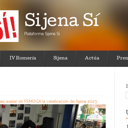
Sijena Sí
Plataforma Sijena Sí
IV Romería
Sijena
Actúa
Pren
as avalan en FEMOGA la celebración de Sijena 2023