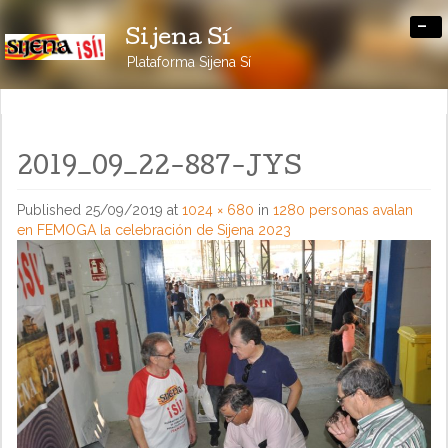
-
Sijena Sí
Plataforma Sijena Sí
2019_09_22-887-JYS
Published
25/09/2019
at
1024 × 680
in
1280 personas avalan
en FEMOGA la celebración de Sijena 2023