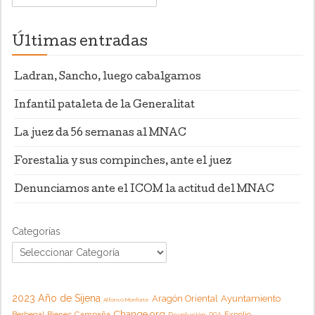
Últimas entradas
Ladran, Sancho, luego cabalgamos
Infantil pataleta de la Generalitat
La juez da 56 semanas al MNAC
Forestalia y sus compinches, ante el juez
Denunciamos ante el ICOM la actitud del MNAC
Categorías
2023 Año de Sijena
Aragón Oriental
Ayuntamiento
Alfonso Monforte
Change.org
Campaña
Berbegal
Bienes
Expolio
Devolución
DGA