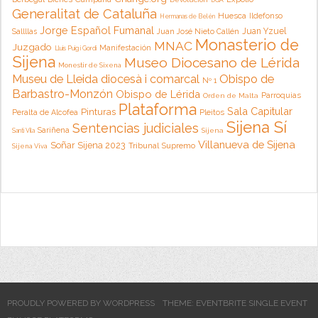
Generalitat de Cataluña
Huesca
Ildefonso
Hermanas de Belén
Jorge Español Fumanal
Juan Yzuel
Sallllas
Juan José Nieto Callén
Monasterio de
MNAC
Juzgado
Manifestación
Lluis Puig i Gordi
Sijena
Museo Diocesano de Lérida
Monestir de Sixena
Museu de Lleida diocesà i comarcal
Obispo de
Nº 1
Barbastro-Monzón
Obispo de Lérida
Parroquias
Orden de Malta
Plataforma
Sala Capitular
Pinturas
Peralta de Alcofea
Pleitos
Sijena Sí
Sentencias judiciales
Sariñena
Sijena
Santi Vila
Villanueva de Sijena
Soñar Sijena 2023
Tribunal Supremo
Sijena Viva
PROUDLY POWERED BY WORDPRESS
THEME: EVENTBRITE SINGLE EVENT