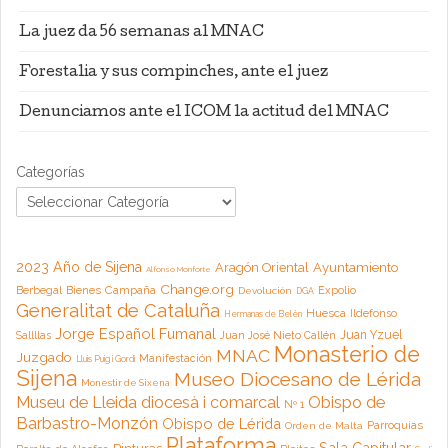
La juez da 56 semanas al MNAC
Forestalia y sus compinches, ante el juez
Denunciamos ante el ICOM la actitud del MNAC
Categorías
2023 Año de Sijena
Aragón Oriental
Ayuntamiento
Alfonso Monforte
Change.org
Campaña
Berbegal
Bienes
Expolio
Devolución
DGA
Generalitat de Cataluña
Huesca
Ildefonso
Hermanas de Belén
Jorge Español Fumanal
Juan Yzuel
Sallllas
Juan José Nieto Callén
Monasterio de
MNAC
Juzgado
Manifestación
Lluis Puig i Gordi
Sijena
Museo Diocesano de Lérida
Monestir de Sixena
Museu de Lleida diocesà i comarcal
Obispo de
Nº 1
Barbastro-Monzón
Obispo de Lérida
Parroquias
Orden de Malta
Plataforma
Sala Capitular