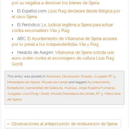
por su negativa a devolver los bienes de Sijena
El Español.com:
Lluis Puig declarará desde Bélgica por
el caso Sijena
El Periódico:
La Justicia legitima a Sijena para actuar
contra exconsellers Vila y Puig
ABC:
El Ayuntamiento de Villanueva de Sijena acusará
por lo penal a los independentistas Vila y Puig
Heraldo de Aragón:
Villanueva de Sijena solicita una
euro-orden contra el exconsejero de cultura Lluis Puig
Gordi
This entry was posted in
Acciones
,
Devolución
,
Expolio
,
Juzgado Nº 3
,
Monasterio de Sijena
,
Museo de Lérida
and tagged
Ayuntamiento
,
Extradición
,
Generalitat de Cataluña
,
Huesca
,
Jorge Español Fumanal
,
Juzgado
,
Lluis Puig i Gordi
,
Museo Diocesano de Lérida
,
Nº 3
,
Villanueva
de Sijena
.
Observaciones al anteproyecto de restauración de Sijena