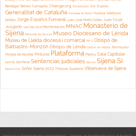
Change.org
Campaña
Berbegal
Bienes
Expolio
Devolución
DGA
Generalitat de Cataluña
Huesca
Ildefonso
Hermanas de Belén
Jorge Español Fumanal
Juan Yzuel
Sallllas
Juan José Nieto Callén
Monasterio de
MNAC
Juzgado
Manifestación
Lluis Puig i Gordi
Sijena
Museo Diocesano de Lérida
Monestir de Sixena
Museu de Lleida diocesà i comarcal
Obispo de
Nº 1
Barbastro-Monzón
Obispo de Lérida
Parroquias
Orden de Malta
Plataforma
Sala Capitular
Pinturas
Peralta de Alcofea
Pleitos
Sijena Sí
Sentencias judiciales
Sariñena
Sijena
Santi Vila
Villanueva de Sijena
Soñar Sijena 2023
Tribunal Supremo
Sijena Viva
PROUDLY POWERED BY WORDPRESS
THEME: EVENTBRITE SINGLE EVENT