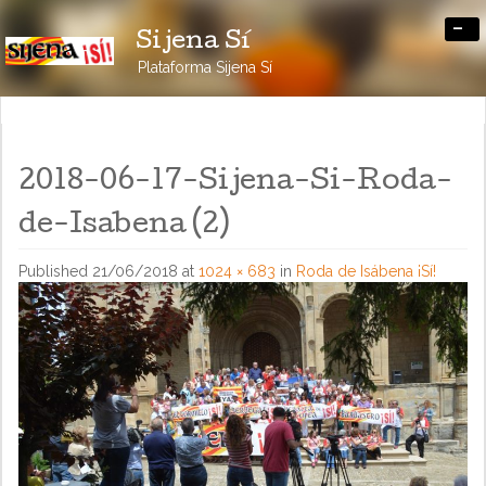
-
Sijena Sí
Plataforma Sijena Sí
2018-06-17-Sijena-Si-Roda-
de-Isabena (2)
Published
21/06/2018
at
1024 × 683
in
Roda de Isábena ¡Sí!