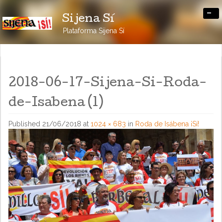
-
Sijena Sí
Plataforma Sijena Sí
2018-06-17-Sijena-Si-Roda-
de-Isabena (1)
Published
21/06/2018
at
1024 × 683
in
Roda de Isábena ¡Sí!