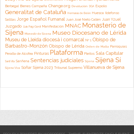
Change.org
Campaña
Berbegal
Bienes
Expolio
Devolución
DGA
Generalitat de Cataluña
Huesca
Ildefonso
Hermanas de Belén
Jorge Español Fumanal
Juan Yzuel
Sallllas
Juan José Nieto Callén
Monasterio de
MNAC
Juzgado
Manifestación
Lluis Puig i Gordi
Sijena
Museo Diocesano de Lérida
Monestir de Sixena
Museu de Lleida diocesà i comarcal
Obispo de
Nº 1
Barbastro-Monzón
Obispo de Lérida
Parroquias
Orden de Malta
Plataforma
Sala Capitular
Pinturas
Peralta de Alcofea
Pleitos
Sijena Sí
Sentencias judiciales
Sariñena
Sijena
Santi Vila
Villanueva de Sijena
Soñar Sijena 2023
Tribunal Supremo
Sijena Viva
PROUDLY POWERED BY WORDPRESS
THEME: EVENTBRITE SINGLE EVENT