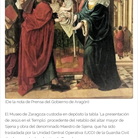
(De la nota de Prensa del Gobierno de Aragón)
El Museo de Zaragoza custodia en depósito la tabla ‘La presentación
de Jesús en el Templo’, procedente del retablo del altar mayor de
Sijena y obra del denominado Maestro de Sijena, que ha sido
trasladada por la Unidad Central Operativa (UCO) de la Guardia Civil