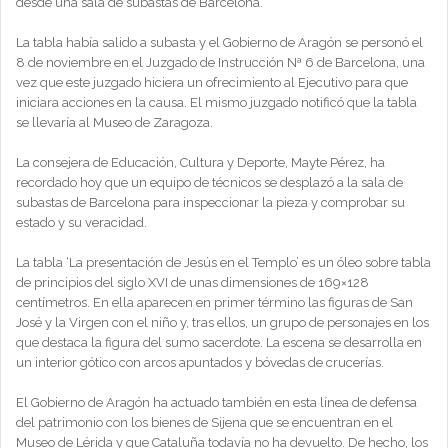
desde una sala de subastas de Barcelona.
La tabla había salido a subasta y el Gobierno de Aragón se personó el
8 de noviembre en el Juzgado de Instrucción Nª 6 de Barcelona, una
vez que este juzgado hiciera un ofrecimiento al Ejecutivo para que
iniciara acciones en la causa. El mismo juzgado notificó que la tabla
se llevaría al Museo de Zaragoza.
La consejera de Educación, Cultura y Deporte, Mayte Pérez, ha
recordado hoy que un equipo de técnicos se desplazó a la sala de
subastas de Barcelona para inspeccionar la pieza y comprobar su
estado y su veracidad.
La tabla ‘La presentación de Jesús en el Templo’ es un óleo sobre tabla
de principios del siglo XVI de unas dimensiones de 169×128
centímetros. En ella aparecen en primer término las figuras de San
José y la Virgen con el niño y, tras ellos, un grupo de personajes en los
que destaca la figura del sumo sacerdote. La escena se desarrolla en
un interior gótico con arcos apuntados y bóvedas de crucerías.
El Gobierno de Aragón ha actuado también en esta línea de defensa
del patrimonio con los bienes de Sijena que se encuentran en el
Museo de Lérida y que Cataluña todavía no ha devuelto. De hecho, los