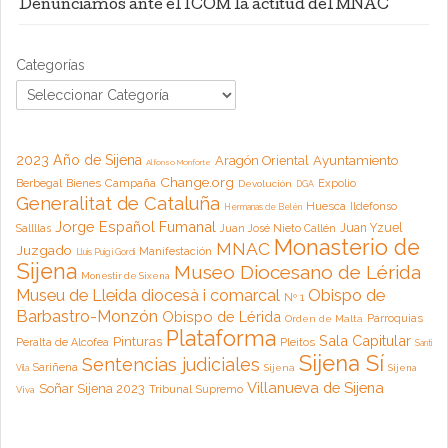
Denunciamos ante el ICOM la actitud del MNAC
Categorías
2023 Año de Sijena
Aragón Oriental
Ayuntamiento
Alfonso Monforte
Change.org
Campaña
Berbegal
Bienes
Expolio
Devolución
DGA
Generalitat de Cataluña
Huesca
Ildefonso
Hermanas de Belén
Jorge Español Fumanal
Juan Yzuel
Sallllas
Juan José Nieto Callén
Monasterio de
MNAC
Juzgado
Manifestación
Lluis Puig i Gordi
Sijena
Museo Diocesano de Lérida
Monestir de Sixena
Museu de Lleida diocesà i comarcal
Obispo de
Nº 1
Barbastro-Monzón
Obispo de Lérida
Parroquias
Orden de Malta
Plataforma
Sala Capitular
Pinturas
Peralta de Alcofea
Pleitos
Santi
Sijena Sí
Sentencias judiciales
Sariñena
Sijena
Sijena
Vila
Villanueva de Sijena
Soñar Sijena 2023
Tribunal Supremo
Viva