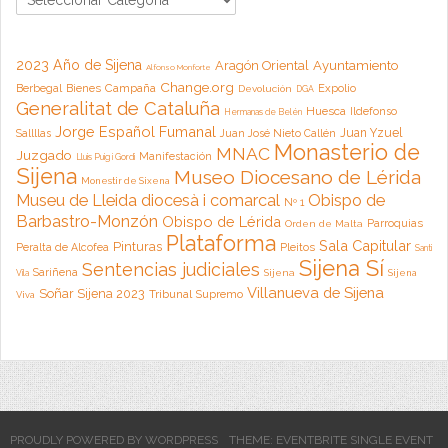
2023 Año de Sijena
Aragón Oriental
Ayuntamiento
Alfonso Monforte
Change.org
Campaña
Berbegal
Bienes
Expolio
Devolución
DGA
Generalitat de Cataluña
Huesca
Ildefonso
Hermanas de Belén
Jorge Español Fumanal
Juan Yzuel
Sallllas
Juan José Nieto Callén
Monasterio de
MNAC
Juzgado
Manifestación
Lluis Puig i Gordi
Sijena
Museo Diocesano de Lérida
Monestir de Sixena
Museu de Lleida diocesà i comarcal
Obispo de
Nº 1
Barbastro-Monzón
Obispo de Lérida
Parroquias
Orden de Malta
Plataforma
Sala Capitular
Pinturas
Peralta de Alcofea
Pleitos
Santi
Sijena Sí
Sentencias judiciales
Sariñena
Sijena
Sijena
Vila
Villanueva de Sijena
Soñar Sijena 2023
Tribunal Supremo
Viva
PROUDLY POWERED BY WORDPRESS
THEME: EVENTBRITE SINGLE EVENT