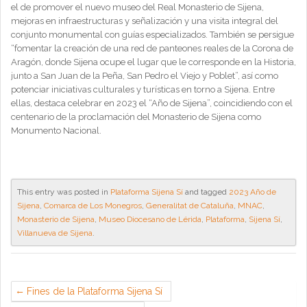
el de promover el nuevo museo del Real Monasterio de Sijena,
mejoras en infraestructuras y señalización y una visita integral del
conjunto monumental con guías especializados. También se persigue
“fomentar la creación de una red de panteones reales de la Corona de
Aragón, donde Sijena ocupe el lugar que le corresponde en la Historia,
junto a San Juan de la Peña, San Pedro el Viejo y Poblet”, así como
potenciar iniciativas culturales y turísticas en torno a Sijena. Entre
ellas, destaca celebrar en 2023 el “Año de Sijena”, coincidiendo con el
centenario de la proclamación del Monasterio de Sijena como
Monumento Nacional.
This entry was posted in
Plataforma Sijena Sí
and tagged
2023 Año de
Sijena
,
Comarca de Los Monegros
,
Generalitat de Cataluña
,
MNAC
,
Monasterio de Sijena
,
Museo Diocesano de Lérida
,
Plataforma
,
Sijena Sí
,
Villanueva de Sijena
.
Fines de la Plataforma Sijena Sí