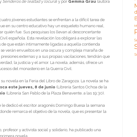
y
Senderos de lealtad y locura
) y por
Gemma Grau
(autora
d
B
atro jóvenes estudiantes se enfrentan a la difícil tarea de
que en su centro educativo hay un esqueleto humano real,
M
uar quién fue. Sus pesquisas los llevan al desconcertante
ivil española. Esta revelación los obligará a explorar las
S
es de que están íntimamente ligadas a aquella contienda
n, se verán envueltos en una oscura y compleja maraña de
S
s presiones externas y a sus propias vacilaciones, tendrán que
rdad, la justicia y el amor. La novela, además, ofrece un
ucesos del monasterio en la Guerra Civil.
u novela en la Feria del Libro de Zaragoza. La novela se ha
ca este jueves, 8 de junio
(Librería Santos Ochoa de la
nio
(Librería San Pablo de la Plaza Benavente, a las 19:30).
e le dedicó el escritor aragonés Domingo Buesa la semana
 donde remarca el objetivo de la novela, que es presentar la
profesor y activista social y solidario, ha publicado una
 primera novela.