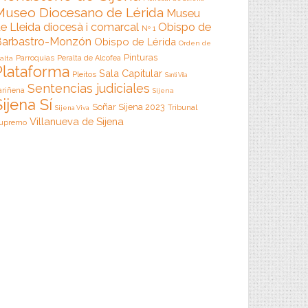
Museo Diocesano de Lérida
Museu
e Lleida diocesà i comarcal
Obispo de
Nº 1
arbastro-Monzón
Obispo de Lérida
Orden de
Pinturas
Parroquias
Peralta de Alcofea
alta
Plataforma
Sala Capitular
Pleitos
Santi Vila
Sentencias judiciales
ariñena
Sijena
Sijena Sí
Soñar Sijena 2023
Tribunal
Sijena Viva
Villanueva de Sijena
upremo