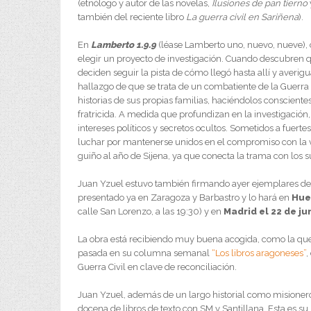
(etnólogo y autor de las novelas,
Ilusiones de pan tierno
también del reciente libro
La guerra civil en Sariñena
).
En
Lamberto 1.9.9
(léase Lamberto uno, nuevo, nueve), cu
elegir un proyecto de investigación. Cuando descubren 
deciden seguir la pista de cómo llegó hasta allí y averig
hallazgo de que se trata de un combatiente de la Guerra C
historias de sus propias familias, haciéndolos conscient
fratricida. A medida que profundizan en la investigació
intereses políticos y secretos ocultos. Sometidos a fuerte
luchar por mantenerse unidos en el compromiso con la ve
guiño al año de Sijena, ya que conecta la trama con los s
Juan Yzuel estuvo también firmando ayer ejemplares de s
presentado ya en Zaragoza y Barbastro y lo hará en
Hues
calle San Lorenzo, a las 19:30) y en
Madrid el 22 de ju
La obra está recibiendo muy buena acogida, como la qu
pasada en su columna semanal
“Los libros aragoneses”
,
Guerra Civil en clave de reconciliación.
Juan Yzuel, además de un largo historial como misionero, 
docena de libros de texto con SM y Santillana. Esta es su