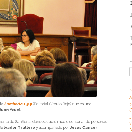
C
2
A
ela
Lamberto 1.9.9
(Editorial Círculo Rojo) que es una
D
Juan Yzuel
.
J
miento de Sariñena, donde acudió medio centenar de personas
Y
Salvador Trallero
y acompañado por
Jesús Cancer