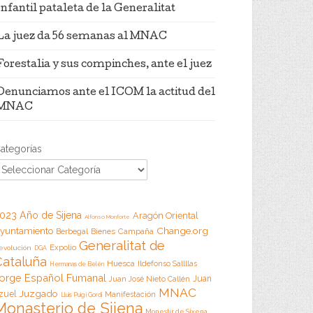
Infantil pataleta de la Generalitat
La juez da 56 semanas al MNAC
Forestalia y sus compinches, ante el juez
Denunciamos ante el ICOM la actitud del
MNAC
ategorías
023 Año de Sijena
Aragón Oriental
Alfonso Monforte
Change.org
yuntamiento
Campaña
Berbegal
Bienes
Generalitat de
Expolio
evolución
DGA
Cataluña
Huesca
Ildefonso Sallllas
Hermanas de Belén
orge Español Fumanal
Juan
Juan José Nieto Callén
MNAC
Juzgado
zuel
Manifestación
Lluis Puig i Gordi
Monasterio de Sijena
Monestir de Sixena