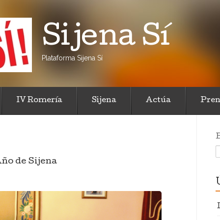
Sijena Sí
Plataforma Sijena Sí
IV Romería
Sijena
Actúa
Pren
Año de Sijena