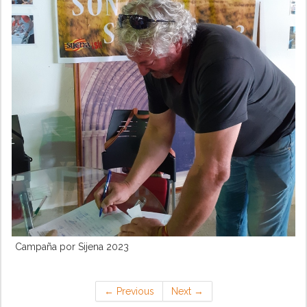
Campaña por Sijena 2023
←
Previous
Next
→