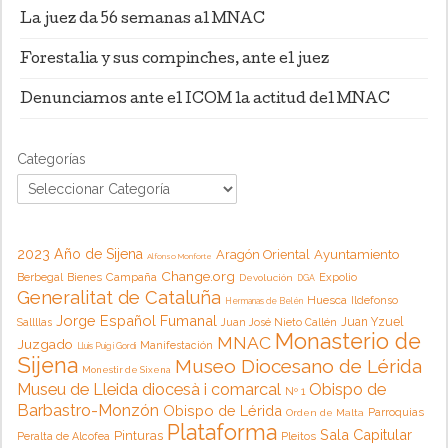
La juez da 56 semanas al MNAC
Forestalia y sus compinches, ante el juez
Denunciamos ante el ICOM la actitud del MNAC
Categorías
2023 Año de Sijena
Aragón Oriental
Ayuntamiento
Alfonso Monforte
Change.org
Campaña
Berbegal
Bienes
Expolio
Devolución
DGA
Generalitat de Cataluña
Huesca
Ildefonso
Hermanas de Belén
Jorge Español Fumanal
Juan Yzuel
Sallllas
Juan José Nieto Callén
Monasterio de
MNAC
Juzgado
Manifestación
Lluis Puig i Gordi
Sijena
Museo Diocesano de Lérida
Monestir de Sixena
Museu de Lleida diocesà i comarcal
Obispo de
Nº 1
Barbastro-Monzón
Obispo de Lérida
Parroquias
Orden de Malta
Plataforma
Sala Capitular
Pinturas
Peralta de Alcofea
Pleitos