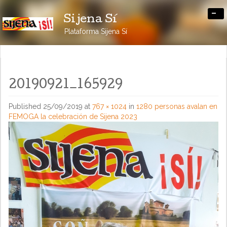
-
Sijena Sí
Plataforma Sijena Sí
20190921_165929
Published
25/09/2019
at
767 × 1024
in
1280 personas avalan en
FEMOGA la celebración de Sijena 2023