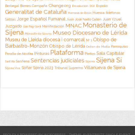
Change.org
Campaña
Berbegal
Bienes
Expolio
Devolución
DGA
Generalitat de Cataluña
Huesca
Ildefonso
Hermanas de Belén
Jorge Español Fumanal
Juan Yzuel
Sallllas
Juan José Nieto Callén
Monasterio de
MNAC
Juzgado
Manifestación
Lluis Puig i Gordi
Sijena
Museo Diocesano de Lérida
Monestir de Sixena
Museu de Lleida diocesà i comarcal
Obispo de
Nº 1
Barbastro-Monzón
Obispo de Lérida
Parroquias
Orden de Malta
Plataforma
Sala Capitular
Pinturas
Peralta de Alcofea
Pleitos
Sijena Sí
Sentencias judiciales
Sariñena
Sijena
Santi Vila
Villanueva de Sijena
Soñar Sijena 2023
Tribunal Supremo
Sijena Viva
PROUDLY POWERED BY WORDPRESS
THEME: EVENTBRITE SINGLE EVENT