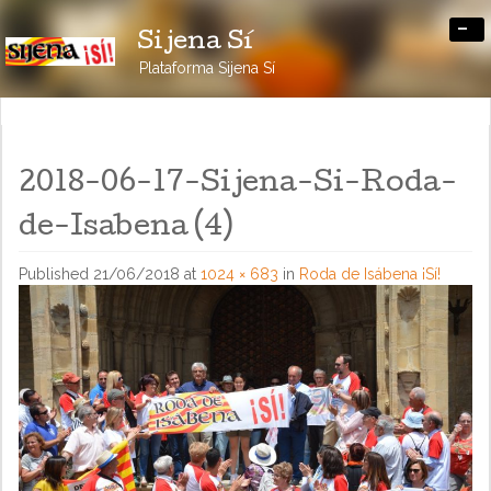
-
Sijena Sí
Plataforma Sijena Sí
2018-06-17-Sijena-Si-Roda-
de-Isabena (4)
Published
21/06/2018
at
1024 × 683
in
Roda de Isábena ¡Sí!