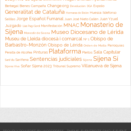
Change.org
Campaña
Berbegal
Bienes
Expolio
Devolución
DGA
Generalitat de Cataluña
Huesca
Ildefonso
Hermanas de Belén
Jorge Español Fumanal
Juan Yzuel
Sallllas
Juan José Nieto Callén
Monasterio de
MNAC
Juzgado
Manifestación
Lluis Puig i Gordi
Sijena
Museo Diocesano de Lérida
Monestir de Sixena
Museu de Lleida diocesà i comarcal
Obispo de
Nº 1
Barbastro-Monzón
Obispo de Lérida
Parroquias
Orden de Malta
Plataforma
Sala Capitular
Pinturas
Peralta de Alcofea
Pleitos
Sijena Sí
Sentencias judiciales
Sariñena
Sijena
Santi Vila
Villanueva de Sijena
Soñar Sijena 2023
Tribunal Supremo
Sijena Viva
PROUDLY POWERED BY WORDPRESS
THEME: EVENTBRITE SINGLE EVENT