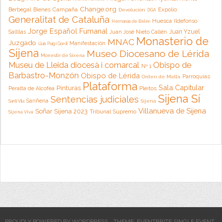
Change.org
Campaña
Berbegal
Bienes
Expolio
Devolución
DGA
Generalitat de Cataluña
Huesca
Ildefonso
Hermanas de Belén
Jorge Español Fumanal
Juan Yzuel
Sallllas
Juan José Nieto Callén
Monasterio de
MNAC
Juzgado
Manifestación
Lluis Puig i Gordi
Sijena
Museo Diocesano de Lérida
Monestir de Sixena
Museu de Lleida diocesà i comarcal
Obispo de
Nº 1
Barbastro-Monzón
Obispo de Lérida
Parroquias
Orden de Malta
Plataforma
Sala Capitular
Pinturas
Peralta de Alcofea
Pleitos
Sijena Sí
Sentencias judiciales
Sariñena
Sijena
Santi Vila
Villanueva de Sijena
Soñar Sijena 2023
Tribunal Supremo
Sijena Viva
PROUDLY POWERED BY WORDPRESS
THEME: EVENTBRITE SINGLE EVENT