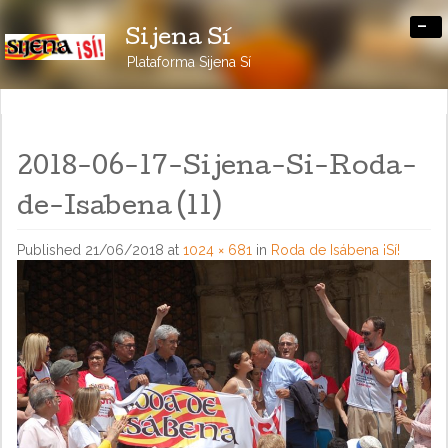
-
Sijena Sí
Plataforma Sijena Sí
2018-06-17-Sijena-Si-Roda-
de-Isabena (11)
Published
21/06/2018
at
1024 × 681
in
Roda de Isábena ¡Sí!