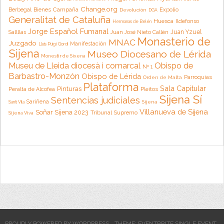
Change.org
Campaña
Berbegal
Bienes
Expolio
Devolución
DGA
Generalitat de Cataluña
Huesca
Ildefonso
Hermanas de Belén
Jorge Español Fumanal
Juan Yzuel
Sallllas
Juan José Nieto Callén
Monasterio de
MNAC
Juzgado
Manifestación
Lluis Puig i Gordi
Sijena
Museo Diocesano de Lérida
Monestir de Sixena
Museu de Lleida diocesà i comarcal
Obispo de
Nº 1
Barbastro-Monzón
Obispo de Lérida
Parroquias
Orden de Malta
Plataforma
Sala Capitular
Pinturas
Peralta de Alcofea
Pleitos
Sijena Sí
Sentencias judiciales
Sariñena
Sijena
Santi Vila
Villanueva de Sijena
Soñar Sijena 2023
Tribunal Supremo
Sijena Viva
PROUDLY POWERED BY WORDPRESS
THEME: EVENTBRITE SINGLE EVENT