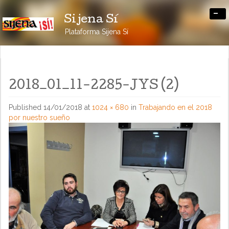
-
Sijena Sí
Plataforma Sijena Sí
2018_01_11-2285-JYS (2)
Published
14/01/2018
at
1024 × 680
in
Trabajando en el 2018
por nuestro sueño