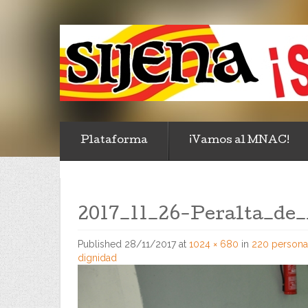
Plataforma
¡Vamos al MNAC!
2017_11_26-Peralta_de_
Published
28/11/2017
at
1024 × 680
in
220 personas
dignidad