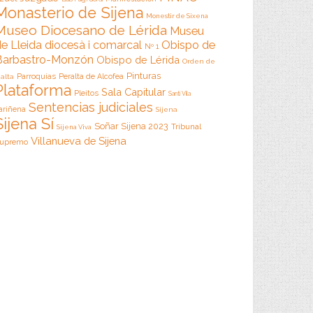
Monasterio de Sijena
Monestir de Sixena
Museo Diocesano de Lérida
Museu
e Lleida diocesà i comarcal
Obispo de
Nº 1
Barbastro-Monzón
Obispo de Lérida
Orden de
Pinturas
Parroquias
Peralta de Alcofea
alta
Plataforma
Sala Capitular
Pleitos
Santi Vila
Sentencias judiciales
ariñena
Sijena
Sijena Sí
Soñar Sijena 2023
Tribunal
Sijena Viva
Villanueva de Sijena
upremo