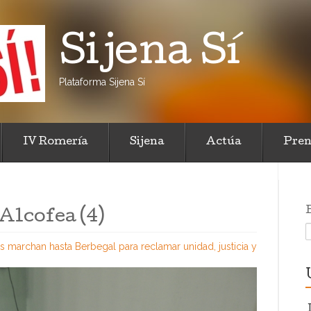
Sijena Sí
Plataforma Sijena Sí
IV Romería
Sijena
Actúa
Pren
Alcofea (4)
 marchan hasta Berbegal para reclamar unidad, justicia y