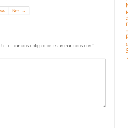
ous
Next
→
d
M
S
da.
Los campos obligatorios están marcados con
*
S