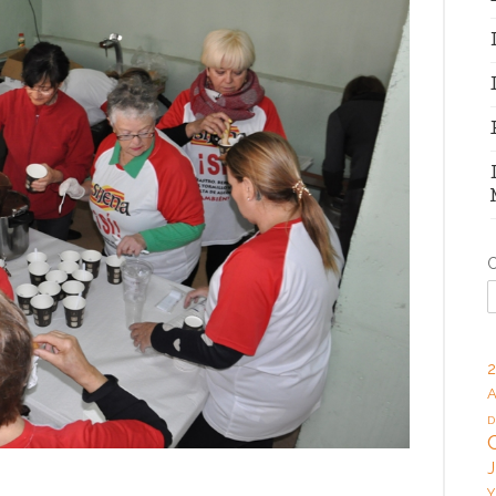
C
2
A
D
J
Y