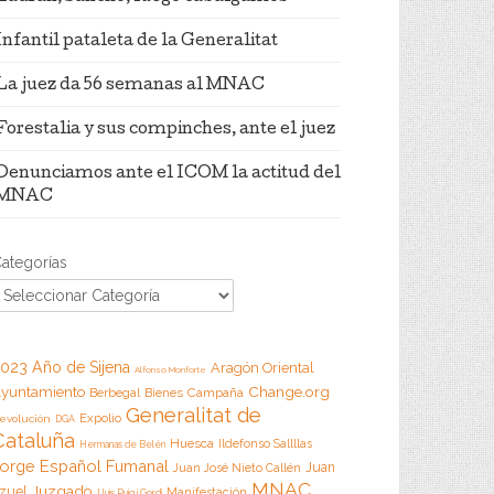
Infantil pataleta de la Generalitat
La juez da 56 semanas al MNAC
Forestalia y sus compinches, ante el juez
Denunciamos ante el ICOM la actitud del
MNAC
ategorías
023 Año de Sijena
Aragón Oriental
Alfonso Monforte
Change.org
yuntamiento
Campaña
Berbegal
Bienes
Generalitat de
Expolio
evolución
DGA
Cataluña
Huesca
Ildefonso Sallllas
Hermanas de Belén
orge Español Fumanal
Juan
Juan José Nieto Callén
MNAC
Juzgado
zuel
Manifestación
Lluis Puig i Gordi