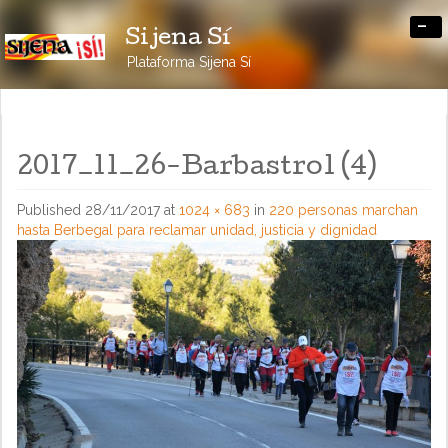
-
Sijena Sí
Plataforma Sijena Sí
2017_11_26-Barbastro1 (4)
Published
28/11/2017
at
1024 × 683
in
220 personas marchan
hasta Berbegal para reclamar unidad, justicia y dignidad