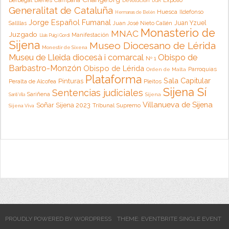
Berbegal
Bienes
Expolio
Devolución
DGA
Generalitat de Cataluña
Huesca
Ildefonso
Hermanas de Belén
Jorge Español Fumanal
Juan Yzuel
Sallllas
Juan José Nieto Callén
Monasterio de
MNAC
Juzgado
Manifestación
Lluis Puig i Gordi
Sijena
Museo Diocesano de Lérida
Monestir de Sixena
Museu de Lleida diocesà i comarcal
Obispo de
Nº 1
Barbastro-Monzón
Obispo de Lérida
Parroquias
Orden de Malta
Plataforma
Sala Capitular
Pinturas
Peralta de Alcofea
Pleitos
Sijena Sí
Sentencias judiciales
Sariñena
Sijena
Santi Vila
Villanueva de Sijena
Soñar Sijena 2023
Tribunal Supremo
Sijena Viva
PROUDLY POWERED BY WORDPRESS
THEME: EVENTBRITE SINGLE EVENT