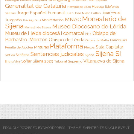
Generalitat de Cataluña
Huesca
Ildefonso
Hermanas de Belén
Jorge Español Fumanal
Juan Yzuel
Sallllas
Juan José Nieto Callén
Monasterio de
MNAC
Juzgado
Manifestación
Lluis Puig i Gordi
Sijena
Museo Diocesano de Lérida
Monestir de Sixena
Museu de Lleida diocesà i comarcal
Obispo de
Nº 1
Barbastro-Monzón
Obispo de Lérida
Parroquias
Orden de Malta
Plataforma
Sala Capitular
Pinturas
Peralta de Alcofea
Pleitos
Sijena Sí
Sentencias judiciales
Sariñena
Sijena
Santi Vila
Villanueva de Sijena
Soñar Sijena 2023
Tribunal Supremo
Sijena Viva
PROUDLY POWERED BY WORDPRESS
THEME: EVENTBRITE SINGLE EVENT