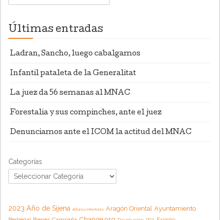
Últimas entradas
Ladran, Sancho, luego cabalgamos
Infantil pataleta de la Generalitat
La juez da 56 semanas al MNAC
Forestalia y sus compinches, ante el juez
Denunciamos ante el ICOM la actitud del MNAC
Categorías
2023 Año de Sijena
Aragón Oriental
Ayuntamiento
Alfonso Monforte
Change.org
Campaña
Berbegal
Bienes
Expolio
Devolución
DGA