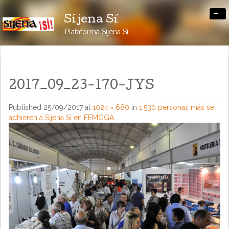
-
Sijena Sí
Plataforma Sijena Sí
2017_09_23-170-JYS
Published
25/09/2017
at
1024 × 680
in
1.530 personas más se
adhieren a Sijena Sí en FEMOGA