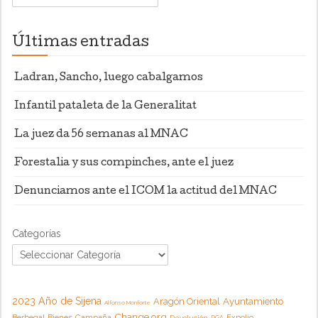
Últimas entradas
Ladran, Sancho, luego cabalgamos
Infantil pataleta de la Generalitat
La juez da 56 semanas al MNAC
Forestalia y sus compinches, ante el juez
Denunciamos ante el ICOM la actitud del MNAC
Categorías
2023 Año de Sijena
Aragón Oriental
Ayuntamiento
Alfonso Monforte
Change.org
Campaña
Berbegal
Bienes
Expolio
Devolución
DGA