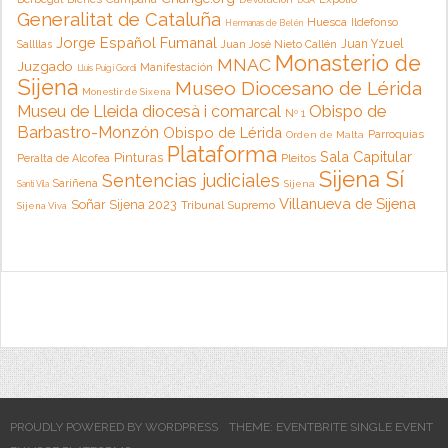
Generalitat de Cataluña
Huesca
Ildefonso
Hermanas de Belén
Jorge Español Fumanal
Juan Yzuel
Sallllas
Juan José Nieto Callén
Monasterio de
MNAC
Juzgado
Manifestación
Lluis Puig i Gordi
Sijena
Museo Diocesano de Lérida
Monestir de Sixena
Museu de Lleida diocesà i comarcal
Obispo de
Nº 1
Barbastro-Monzón
Obispo de Lérida
Parroquias
Orden de Malta
Plataforma
Sala Capitular
Pinturas
Peralta de Alcofea
Pleitos
Sijena Sí
Sentencias judiciales
Sariñena
Sijena
Santi Vila
Villanueva de Sijena
Soñar Sijena 2023
Tribunal Supremo
Sijena Viva
PROUDLY POWERED BY WORDPRESS
THEME: EVENTBRITE SINGLE EVENT