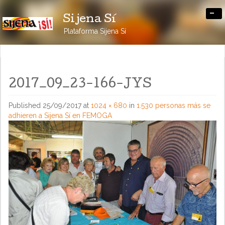
-
Sijena Sí
Plataforma Sijena Sí
2017_09_23-166-JYS
Published
25/09/2017
at
1024 × 680
in
1.530 personas más se
adhieren a Sijena Sí en FEMOGA