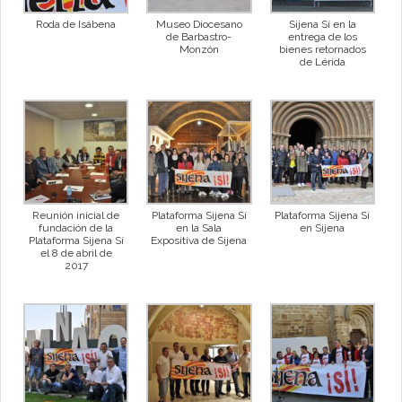
Roda de Isábena
Museo Diocesano
Sijena Sí en la
de Barbastro-
entrega de los
Monzón
bienes retornados
de Lérida
Reunión inicial de
Plataforma Sijena Sí
Plataforma Sijena Sí
fundación de la
en la Sala
en Sijena
Plataforma Sijena Sí
Expositiva de Sijena
el 8 de abril de
2017