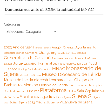
Forestalia y sus compinches, ante el juez
Denunciamos ante el ICOM la actitud del MNAC
Categorías
2023 Año de Sijena
Aragón Oriental
Ayuntamiento
Alfonso Monforte
Change.org
Campaña
Berbegal
Bienes
Expolio
Devolución
DGA
Generalitat de Cataluña
Huesca
Ildefonso
Hermanas de Belén
Jorge Español Fumanal
Juan Yzuel
Sallllas
Juan José Nieto Callén
Monasterio de
MNAC
Juzgado
Manifestación
Lluis Puig i Gordi
Sijena
Museo Diocesano de Lérida
Monestir de Sixena
Museu de Lleida diocesà i comarcal
Obispo de
Nº 1
Barbastro-Monzón
Obispo de Lérida
Parroquias
Orden de Malta
Plataforma
Sala Capitular
Pinturas
Peralta de Alcofea
Pleitos
Santi
Sijena Sí
Sentencias judiciales
Sariñena
Sijena
Sijena
Vila
Villanueva de Sijena
Soñar Sijena 2023
Tribunal Supremo
Viva